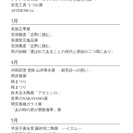
安見工房 うつわ展
AFTER500.1st
3月
有賀正季展
安洞雅彦「志野に挑む」
美濃窯元逸品展
安洞雅彦「志野に挑む」
馬川祐輔「選ばれてあることの現代と原始の二つ我にあり」
4月
河和田塗 塗師 山岸厚夫展 - 刷毛目への想い -
岡井翼展
桜まつり
桜まつり
鈴木圭太陶展「アオとシロ」
世界のNAKAYAMA展
間宮香織ガラス展
「あの時の君が唇散蓮華」展
5月
半泥子廣永窯 藤村州二陶展 ―イズム―