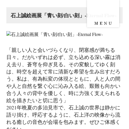
石上誠絵画展「青い刻/白い刻」-Eternal Flow-
「親しい人と会いづらくなり、閉塞感が満ちる
日々。だがいずれは必ず、立ち込める深い霧は消
え去り、蒼穹を仰ぎ見る。その変貌してゆく刻
は、時空を超えて常に清新な希望を生み出すだろ
う。私は、有為転変の体現とともに、人と人の間
や人と自然を繋ぐ心に沁み入る絵、艱難も向かい
合う人々の背中を優しく、時に力強く支えられる
絵を描きたいと切に思う」
2021年晩夏の多治見市で、石上誠の世界は静かに
語り掛け、呼応するように、石上洋の映像から流
れる癒しの音色が会場を包みます。ぜひご体感く
ださい。