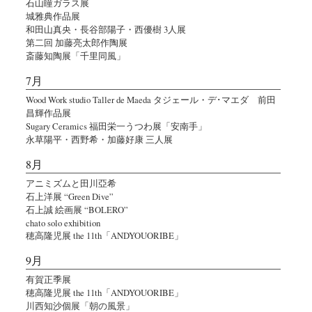
石山瞳ガラス展
城雅典作品展
和田山真央・長谷部陽子・西優樹 3人展
第二回 加藤亮太郎作陶展
斎藤知陶展「千里同風」
7月
Wood Work studio Taller de Maeda タジェール・デ･マエダ 前田
昌輝作品展
Sugary Ceramics 福田栄一うつわ展「安南手」
永草陽平・西野希・加藤好康 三人展
8月
アニミズムと田川亞希
石上洋展 “Green Dive”
石上誠 絵画展 “BOLERO”
chato solo exhibition
穂高隆児展 the 11th「ANDYOUORIBE」
9月
有賀正季展
穂高隆児展 the 11th「ANDYOUORIBE」
川西知沙個展「朝の風景」