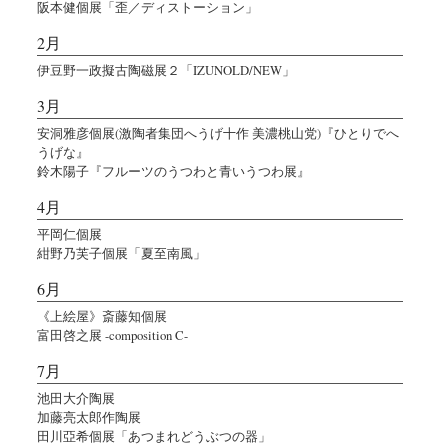
阪本健個展「歪／ディストーション」
2月
伊豆野一政擬古陶磁展２「IZUNOLD/NEW」
3月
安洞雅彦個展(激陶者集団へうげ十作 美濃桃山党)『ひとりでへ
うげな』
鈴木陽子『フルーツのうつわと青いうつわ展』
4月
平岡仁個展
紺野乃芙子個展「夏至南風」
6月
《上絵屋》斎藤知個展
富田啓之展 -composition C-
7月
池田大介陶展
加藤亮太郎作陶展
田川亞希個展「あつまれどうぶつの器」