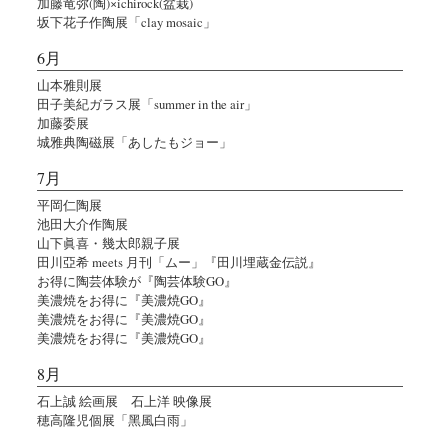
加藤竜弥(陶)×ichirock(盆栽)
坂下花子作陶展「clay mosaic」
6月
山本雅則展
田子美紀ガラス展「summer in the air」
加藤委展
城雅典陶磁展「あしたもジョー」
7月
平岡仁陶展
池田大介作陶展
山下眞喜・幾太郎親子展
田川亞希 meets 月刊「ムー」『田川埋蔵金伝説』
お得に陶芸体験が『陶芸体験GO』
美濃焼をお得に『美濃焼GO』
美濃焼をお得に『美濃焼GO』
美濃焼をお得に『美濃焼GO』
8月
石上誠 絵画展 石上洋 映像展
穂高隆児個展「黑風白雨」