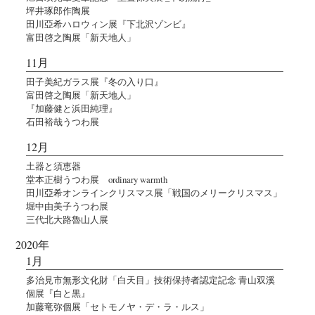
坪井琢郎作陶展
田川亞希ハロウィン展『下北沢ゾンビ』
富田啓之陶展「新天地人」
11月
田子美紀ガラス展『冬の入り口』
富田啓之陶展「新天地人」
『加藤健と浜田純理』
石田裕哉うつわ展
12月
土器と須恵器
堂本正樹うつわ展 ordinary warmth
田川亞希オンラインクリスマス展「戦国のメリークリスマス」
堀中由美子うつわ展
三代北大路魯山人展
2020年
1月
多治見市無形文化財「白天目」技術保持者認定記念 青山双溪
個展『白と黒』
加藤竜弥個展「セトモノヤ・デ・ラ・ルス」