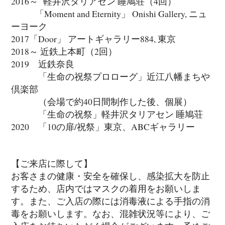
2016～ 軽井沢タリアセン 睡鳩荘（4回）
「Moment and Eternity」 Onishi Gallery, ニュ
ーヨーク
2017「Door」 アートギャラリー884, 東京
2018～ 近鉄上本町（2回）
2019 近鉄奈良
「生命の祝祭プロローグ」近江八幡まちや
倶楽部
（会場で約40日間制作した後、個展）
「生命の祝祭」軽井沢タリアセン 睡鳩荘
2020 「10の扉/祝祭」東京、ABCギャラリー
【ご来店に際して】
お客さまの健康・安全を確保し、感染拡大を防止
するため、店内ではマスクの着用をお願いしま
す。また、ご入店の際には消毒液による手指の消
毒をお願いします。なお、混雑状況等により、ご