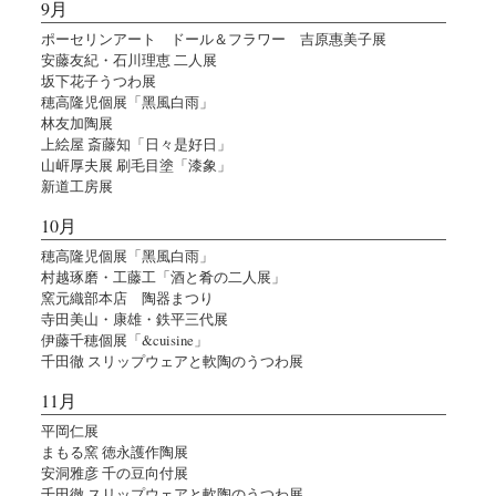
9月
ポーセリンアート ドール＆フラワー 吉原惠美子展
安藤友紀・石川理恵 二人展
坂下花子うつわ展
穂高隆児個展「黑風白雨」
林友加陶展
上絵屋 斎藤知「日々是好日」
山㟁厚夫展 刷毛目塗「漆象」
新道工房展
10月
穂高隆児個展「黑風白雨」
村越琢磨・工藤工「酒と肴の二人展」
窯元織部本店 陶器まつり
寺田美山・康雄・鉄平三代展
伊藤千穂個展「&cuisine」
千田徹 スリップウェアと軟陶のうつわ展
11月
平岡仁展
まもる窯 徳永護作陶展
安洞雅彦 千の豆向付展
千田徹 スリップウェアと軟陶のうつわ展