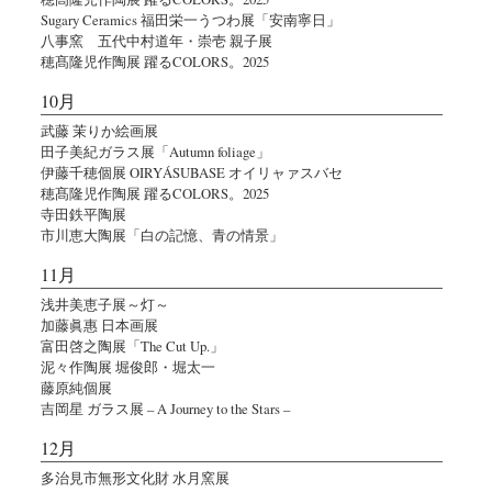
Sugary Ceramics 福田栄一うつわ展「安南寧日」
八事窯 五代中村道年・崇壱 親子展
穂髙隆児作陶展 躍るCOLORS。2025
10月
武藤 茉りか絵画展
田子美紀ガラス展「Autumn foliage」
伊藤千穂個展 OIRYÁSUBASE オイリャァスバセ
穂髙隆児作陶展 躍るCOLORS。2025
寺田鉄平陶展
市川恵大陶展「白の記憶、青の情景」
11月
浅井美恵子展～灯～
加藤眞惠 日本画展
富田啓之陶展「The Cut Up.」
泥々作陶展 堀俊郎・堀太一
藤原純個展
吉岡星 ガラス展 – A Journey to the Stars –
12月
多治見市無形文化財 水月窯展