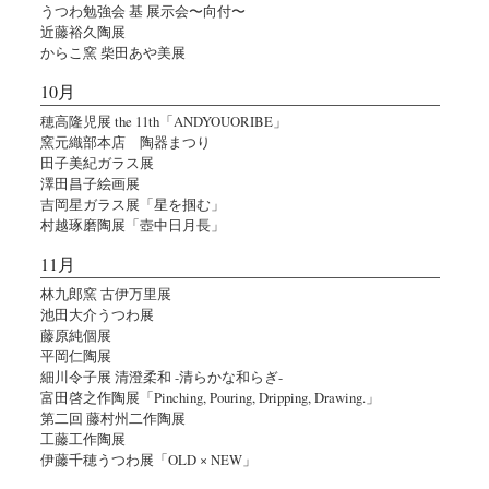
うつわ勉強会 基 展示会〜向付〜
近藤裕久陶展
からこ窯 柴田あや美展
10月
穂高隆児展 the 11th「ANDYOUORIBE」
窯元織部本店 陶器まつり
田子美紀ガラス展
澤田昌子絵画展
吉岡星ガラス展「星を掴む」
村越琢磨陶展「壺中日月長」
11月
林九郎窯 古伊万里展
池田大介うつわ展
藤原純個展
平岡仁陶展
細川令子展 清澄柔和 -清らかな和らぎ-
富田啓之作陶展「Pinching, Pouring, Dripping, Drawing.」
第二回 藤村州二作陶展
工藤工作陶展
伊藤千穂うつわ展「OLD × NEW」