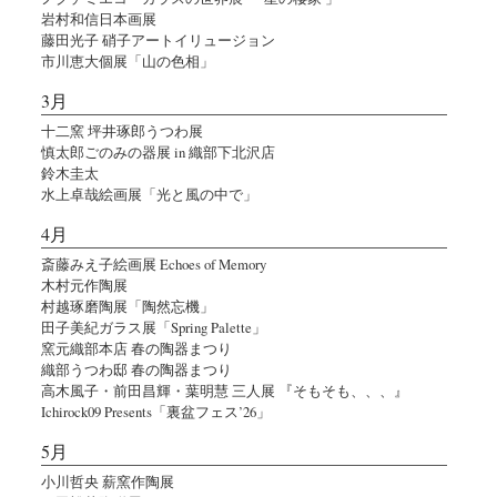
岩村和信日本画展
藤田光子 硝子アートイリュージョン
市川恵大個展「山の色相」
3月
十二窯 坪井琢郎うつわ展
慎太郎ごのみの器展 in 織部下北沢店
鈴木圭太
水上卓哉絵画展「光と風の中で」
4月
斎藤みえ子絵画展 Echoes of Memory
木村元作陶展
村越琢磨陶展「陶然忘機」
田子美紀ガラス展「Spring Palette」
窯元織部本店 春の陶器まつり
織部うつわ邸 春の陶器まつり
高木風子・前田昌輝・葉明慧 三人展 『そもそも、、、』
Ichirock09 Presents「裏盆フェス’26」
5月
小川哲央 薪窯作陶展