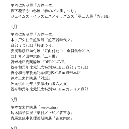
平岡仁陶魂展『万物一体』
坂下花子うつわ展『春のパン皿まつり』
ジェイムズ・イラズムス／イラズムス千尋二人展『陶と織』
4月
平岡仁陶魂展『万物一体』
木ノ戸久仁子超陶展『超石器時代２』
織部うつわ邸『桜まつり』
安洞雅彦豆向付展『豆向付だヨ！全員集合2019』
西野希／田中志保『二人展』
苫米地正樹陶酔展『DEEP LOVE』
祝令和元年改元記念特別SALE at 織部うつわ邸
祝令和元年改元記念特別SALE in 織部本店
鈴木圭太作陶展『対話』
改元桃山元年『美濃桃山陶六人展』
祝令和元年改元記念特別SALE in ガレリア織部
5月
塚本友太作陶展「keep calm」
鈴木陽子個展『染付／上絵／箸置き』
青馬窯銭本眞理波斯陶展『蒼空陶路』
6月