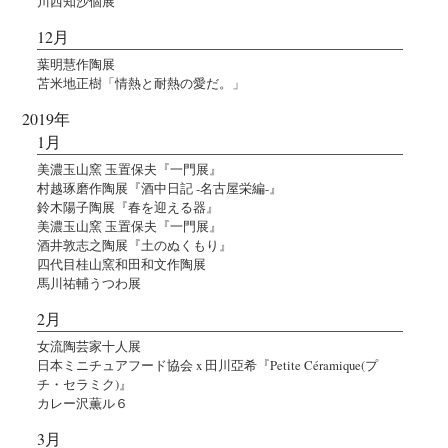
川西知沙個展
12月
葉明慧作陶展
苫米地正樹「情熱と耐熱の愛だ。」
2019年
1月
美濃玉山窯 玉置保夫『一門展』
村越琢磨作陶展『酒中日記 -名古屋栄編-』
鈴木陽子陶展『春を迎える器』
美濃玉山窯 玉置保夫『一門展』
酒井敦志之陶展『土のぬくもり』
四代目桂山窯和田和文作陶展
馬川祐輔うつわ展
2月
女流陶芸家十人展
日本ミニチュアフード協会 x 田川亞希『Petite Céramique(プ
チ・セラミク)』
カレー沢薫ル６
3月