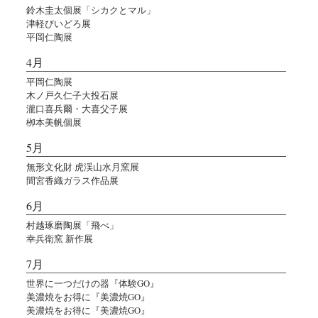
鈴木圭太個展「シカクとマル」
津軽びいどろ展
平岡仁陶展
4月
平岡仁陶展
木ノ戸久仁子大投石展
瀧口喜兵爾・大喜父子展
栁本美帆個展
5月
無形文化財 虎渓山水月窯展
間宮香織ガラス作品展
6月
村越琢磨陶展「飛べ」
幸兵衛窯 新作展
7月
世界に一つだけの器『体験GO』
美濃焼をお得に『美濃焼GO』
美濃焼をお得に『美濃焼GO』