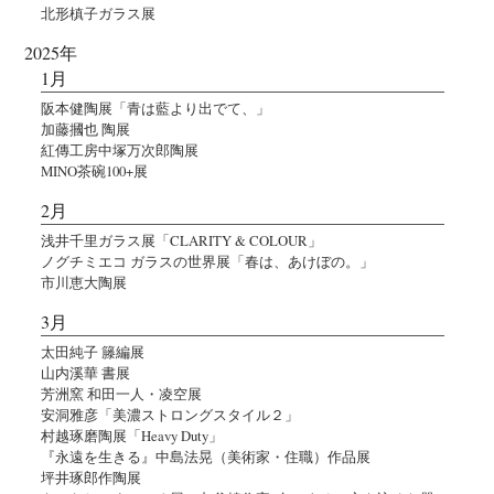
北形槙子ガラス展
2025年
1月
阪本健陶展「青は藍より出でて、」
加藤摑也 陶展
紅傳工房中塚万次郎陶展
MINO茶碗100+展
2月
浅井千里ガラス展「CLARITY & COLOUR」
ノグチミエコ ガラスの世界展「春は、あけぼの。」
市川恵大陶展
3月
太田純子 籐編展
山内溪華 書展
芳洲窯 和田一人・凌空展
安洞雅彦「美濃ストロングスタイル２」
村越琢磨陶展「Heavy Duty」
『永遠を生きる』中島法晃（美術家・住職）作品展
坪井琢郎作陶展