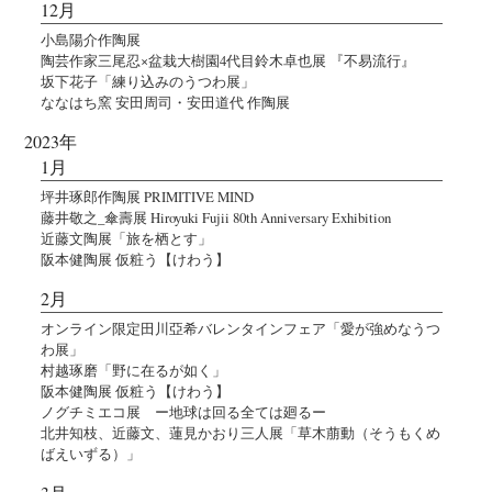
12月
小島陽介作陶展
陶芸作家三尾忍×盆栽大樹園4代目鈴木卓也展 『不易流行』
坂下花子「練り込みのうつわ展」
ななはち窯 安田周司・安田道代 作陶展
2023年
1月
坪井琢郎作陶展 PRIMITIVE MIND
藤井敬之_傘壽展 Hiroyuki Fujii 80th Anniversary Exhibition
近藤文陶展「旅を栖とす」
阪本健陶展 仮粧う【けわう】
2月
オンライン限定田川亞希バレンタインフェア「愛が強めなうつ
わ展」
村越琢磨「野に在るが如く」
阪本健陶展 仮粧う【けわう】
ノグチミエコ展 ー地球は回る全ては廻るー
北井知枝、近藤文、蓮見かおり三人展「草木萠動（そうもくめ
ばえいずる）」