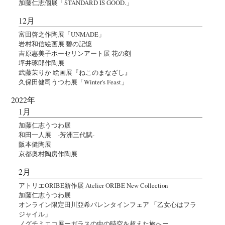
加藤仁志個展「STANDARD IS GOOD.」
12月
富田啓之作陶展「UNMADE」
岩村和信絵画展 碧の記憶
吉原惠美子ポーセリンアート展 花の刻
坪井琢郎作陶展
武藤茉りか 絵画展『ねこのまなざし』
久保田健司うつわ展「Winter's Feast」
2022年
1月
加藤仁志うつわ展
和田一人展 -芳洲三代賦-
阪本健陶展
京都奥村陶房作陶展
2月
アトリエORIBE新作展 Atelier ORIBE New Collection
加藤仁志うつわ展
オンライン限定田川亞希バレンタインフェア 「乙女心はフラ
ジャイル」
ノグチミエコ展ーガラスの中の時空を超えた旅へー