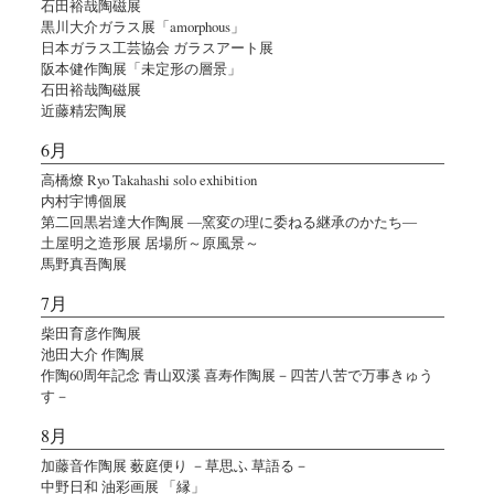
石田裕哉陶磁展
黒川大介ガラス展「amorphous」
日本ガラス工芸協会 ガラスアート展
阪本健作陶展「未定形の層景」
石田裕哉陶磁展
近藤精宏陶展
6月
高橋燎 Ryo Takahashi solo exhibition
内村宇博個展
第二回黒岩達大作陶展 ―窯変の理に委ねる継承のかたち―
土屋明之造形展 居場所～原風景～
馬野真吾陶展
7月
柴田育彦作陶展
池田大介 作陶展
作陶60周年記念 青山双溪 喜寿作陶展－四苦八苦で万事きゅう
す－
8月
加藤音作陶展 薮庭便り －草思ふ 草語る－
中野日和 油彩画展 「縁」