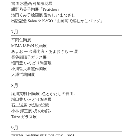
書道 水墨画 可知凛花展
紺野乃芙子陶展「Petrichor」
池田くみ子絵画展 愛おしいまなざし
出版記念 Salon de KAGO「山葡萄で編むかごバッグ」
7月
平岡仁陶展
MIMA JAPAN 絵画展
あよお ー 金澤尚宜・あよおさち ー 展
長谷部陽子ガラス展
増田豊 いろどり陶画展
小川哲央薪窯作陶展
大澤哲哉陶展
8月
滝川英明 回顧展 -色とかたちの自由-
増田豊 いろどり陶画展
石上誠展 -水辺の記憶-
小林 輝三展 -月の物語-
Taizo ガラス展
9月
穂髙隆児作陶展 躍るCOLORS。2025