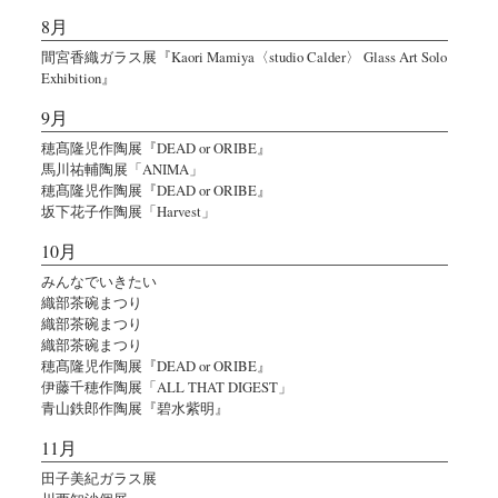
8月
間宮香織ガラス展『Kaori Mamiya〈studio Calder〉 Glass Art Solo
Exhibition』
9月
穂髙隆児作陶展『DEAD or ORIBE』
馬川祐輔陶展「ANIMA」
穂髙隆児作陶展『DEAD or ORIBE』
坂下花子作陶展「Harvest」
10月
みんなでいきたい
織部茶碗まつり
織部茶碗まつり
織部茶碗まつり
穂髙隆児作陶展『DEAD or ORIBE』
伊藤千穂作陶展「ALL THAT DIGEST」
青山鉄郎作陶展『碧水紫明』
11月
田子美紀ガラス展