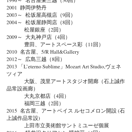
2001 静岡伊勢丹
2003～ 松坂屋高槻店（9回）
2004～ 松坂屋静岡店（8回）
松屋銀座（2回）
2009～ 大丸神戸店（4回）
豊田、アートスペース彩（11回）
2010 名古屋、5/R Hall&Gallery
2012～ 広島三越（8回）
2013 「L’eterno Sublime」Mozart Art Studio,ヴェネ
ツィア
大阪、茂里アートスタジオ開廊（石上誠作
品常設画廊）
大丸京都店（4回）
福岡三越（2回）
2015 名古屋、アートベイス ルセコメロン開設 (石
上誠作品常設)
上田市立美術館サントミユーゼ個展