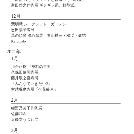
富田啓之作陶展 ギンギラ系、野獣派。
12月
葉明慧 シークレット・ガーデン
恩田陽子陶展
草の頭窯 澄心窯展 青山禮三・双渓・健祐
Keicondo
2021年
1月
川合正樹 『灰釉の世界』
久保田健司陶展
藤井敬之喜寿展
「みんなでいきたい2」
村越琢磨陶展「坐花酔月」
2月
紺野乃芙子作陶展
佐藤和次
近藤文うつわ展
3月