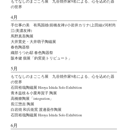
もてなしのまごころ展 九谷焼作家9名による、心を込めた器
の世界
4月
手仕事の美 有馬国雄(前橋友禅)/小岩井カリナ(上田紬)/河村尚
江(美濃友禅)
馬野真吾陶展
大井寛史・大井萌子陶磁展
春色陶器祭
織部うつわ邸 春色陶器祭
阪本健 個展「鈞窯瓷トリビュート」
5月
もてなしのまごころ展 九谷焼作家9名による、心を込めた器
の世界
石田裕哉陶磁展 Hiroya Ishida Solo Exhibition
青木益枝＆小栗寿賀子 陶展
高橋燎陶展「integration」
長江惣吉 陶展
白岩焼 和兵衛窯 渡邊葵作陶展
石田裕哉陶磁展 Hiroya Ishida Solo Exhibition
6月