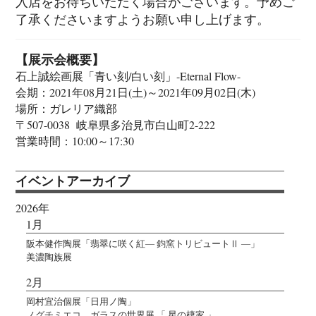
入店をお待ちいただく場合がございます。予めご
了承くださいますようお願い申し上げます。
【展示会概要】
石上誠絵画展「青い刻/白い刻」-Eternal Flow-
会期：2021年08月21日(土)～2021年09月02日(木)
場所：ガレリア織部
〒507-0038 岐阜県多治見市白山町2-222
営業時間：10:00～17:30
イベントアーカイブ
2026年
1月
阪本健作陶展「翡翠に咲く紅― 鈞窯トリビュートⅡ ―」
美濃陶族展
2月
岡村宜治個展「日用ノ陶」
ノグチミエコ ガラスの世界展 「 星の棲家 」