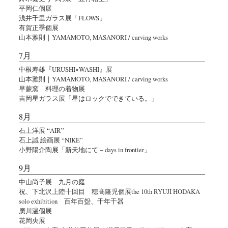
平岡仁個展
浅井千里ガラス展「FLOWS」
有賀正季個展
山本雅則｜YAMAMOTO, MASANORI / carving works
7月
中根寿雄『URUSHI×WASHI』展
山本雅則｜YAMAMOTO, MASANORI / carving works
早蕨窯 料理の着物展
吉岡星ガラス展「星はロックでできている。」
8月
石上洋展 “AIR”
石上誠 絵画展 “NIKE”
小野陽介陶展「新天地にて − days in frontier」
9月
中山尚子展 九月の庭
祝、下北沢上陸十回目 穂髙隆児個展the 10th RYUJI HODAKA
solo exhibition 百年百盌、千年千器
廣川温個展
花岡央展