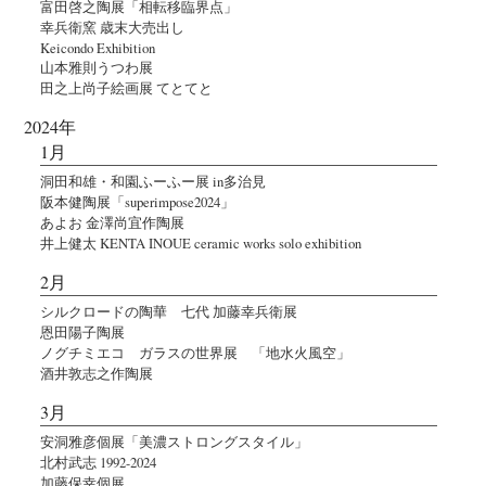
富田啓之陶展「相転移臨界点」
幸兵衛窯 歳末大売出し
Keicondo Exhibition
山本雅則うつわ展
田之上尚子絵画展 てとてと
2024年
1月
洞田和雄・和園ふーふー展 in多治見
阪本健陶展「superimpose2024」
あよお 金澤尚宜作陶展
井上健太 KENTA INOUE ceramic works solo exhibition
2月
シルクロードの陶華 七代 加藤幸兵衛展
恩田陽子陶展
ノグチミエコ ガラスの世界展 「地水火風空」
酒井敦志之作陶展
3月
安洞雅彦個展「美濃ストロングスタイル」
北村武志 1992-2024
加藤保幸個展