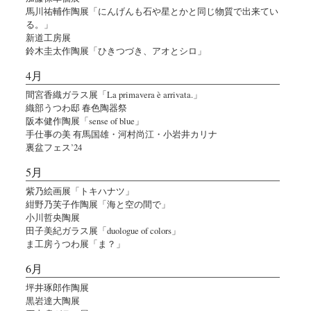
馬川祐輔作陶展「にんげんも石や星とかと同じ物質で出来てい
る。」
新道工房展
鈴木圭太作陶展「ひきつづき、アオとシロ」
4月
間宮香織ガラス展「La primavera è arrivata.」
織部うつわ邸 春色陶器祭
阪本健作陶展「sense of blue」
手仕事の美 有馬国雄・河村尚江・小岩井カリナ
裏盆フェス’24
5月
紫乃絵画展「トキハナツ」
紺野乃芙子作陶展「海と空の間で」
小川哲央陶展
田子美紀ガラス展「duologue of colors」
ま工房うつわ展「ま？」
6月
坪井琢郎作陶展
黒岩達大陶展