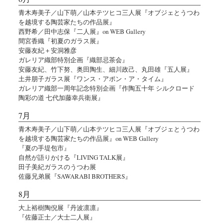
青木寿美子／山下萌／山本テツヒコ三人展『オブジェとうつわ
を越境する陶芸家たちの作品展』
西野希／田中志保『二人展』on WEB Gallery
間宮香織『初夏のガラス展』
安藤友紀＋安洞雅彦
ガレリア織部特別企画『織部忌茶会』
安藤友紀、竹下努、奥田陶生、細川政己、丸田雄『五人展』
土井朋子ガラス展『ワンス・アポン・ア・タイム』
ガレリア織部一周年記念特別企画『作陶五十年 シルクロード
陶彩の道 七代加藤幸兵衛展』
7月
青木寿美子／山下萌／山本テツヒコ三人展『オブジェとうつわ
を越境する陶芸家たちの作品展』on WEB Gallery
『夏の手堤包市』
自然が語りかける『LIVING TALK展』
田子美紀ガラスのうつわ展
佐藤兄弟展『SAWARABI BROTHERS』
8月
大上裕樹陶倪展『丹波凛凛』
『佐藤正士／大士二人展』