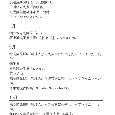
美濃焼をお得に『美濃焼GO』
田川亞希陶展「百物語」
可児陶芸協会作家展－随縁－
「みんなでいきたい３」
8月
酒井敦志之陶展「up!up!」
石上誠絵画展「青い刻/白い刻」-Eternal Flow-
9月
穂髙隆児展8「料理人から陶芸家に転生したらプライムだった
件」
切子展
小島陽介陶展「IGAJIN」
東 正之展
穂髙隆児展8「料理人から陶芸家に転生したらプライムだった
件」
塚本友太作陶展「Saturday, September 18」
10月
穂髙隆児展8「料理人から陶芸家に転生したらプライムだった
件」
旭日双光章受章記念 玉置保夫展 _不易流行_