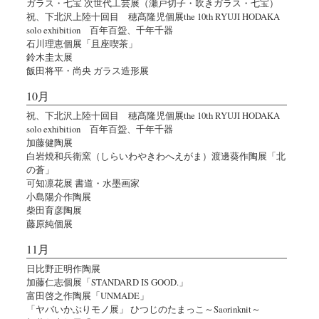
ガラス・七宝 次世代工芸展（瀬戸切子・吹きガラス・七宝）
祝、下北沢上陸十回目 穂髙隆児個展the 10th RYUJI HODAKA
solo exhibition 百年百盌、千年千器
石川理恵個展「且座喫茶」
鈴木圭太展
飯田将平・尚央 ガラス造形展
10月
祝、下北沢上陸十回目 穂髙隆児個展the 10th RYUJI HODAKA
solo exhibition 百年百盌、千年千器
加藤健陶展
白岩焼和兵衛窯（しらいわやきわへえがま）渡邊葵作陶展「北
の蒼」
可知凛花展 書道・水墨画家
小島陽介作陶展
柴田育彦陶展
藤原純個展
11月
日比野正明作陶展
加藤仁志個展「STANDARD IS GOOD.」
富田啓之作陶展「UNMADE」
「ヤバいかぶりモノ展」 ひつじのたまっこ～Saorinknit～