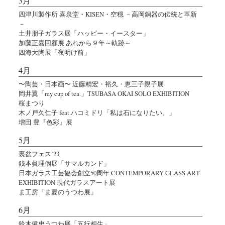
3月
四津川製作所 喜泉堂・KISEN・空穏 －高岡銅器の伝統と革新
－
土井朋子ガラス展「ハッピー・イースター」
加藤正嘉回顧展 あれから９年～軌跡～
四海大陶展「夜明け前」
4月
〜陶芸・日本画〜 近藤精宏・裕久・恵三子親子展
岡井翼「my cup of tea.」TSUBASA OKAI SOLO EXHIBITION
桜まつり
木ノ戸久仁子 feat.ハコミドリ「私は石になりたい。」
増田 豊『色彩』展
5月
裏盆フェス’23
銭本眞理個展「サマルカンド」
日本ガラス工芸協会創立50周年 CONTEMPORARY GLASS ART
EXHIBITION 現代ガラスアート展
ま工房「ま夏のうつわ展」
6月
鈴木健史うつわ展「五行相生」