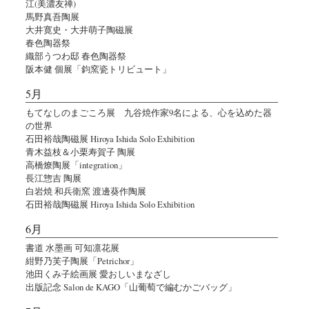
江(美濃友禅)
馬野真吾陶展
大井寛史・大井萌子陶磁展
春色陶器祭
織部うつわ邸 春色陶器祭
阪本健 個展「鈞窯瓷トリビュート」
5月
もてなしのまごころ展 九谷焼作家9名による、心を込めた器
の世界
石田裕哉陶磁展 Hiroya Ishida Solo Exhibition
青木益枝＆小栗寿賀子 陶展
高橋燎陶展「integration」
長江惣吉 陶展
白岩焼 和兵衛窯 渡邊葵作陶展
石田裕哉陶磁展 Hiroya Ishida Solo Exhibition
6月
書道 水墨画 可知凛花展
紺野乃芙子陶展「Petrichor」
池田くみ子絵画展 愛おしいまなざし
出版記念 Salon de KAGO「山葡萄で編むかごバッグ」