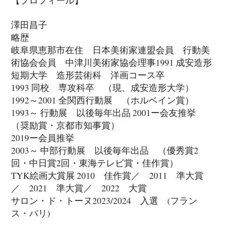
澤田昌子
略歴
岐阜県恵那市在住 日本美術家連盟会員 行動美
術協会会員 中津川美術家協会理事1991 成安造形
短期大学 造形芸術科 洋画コース卒
1993 同校 専攻科卒 （現、成安造形大学）
1992～2001 全関西行動展 （ホルベイン賞）
1993～ 行動展 以後毎年出品 2001ー会友推挙
（奨励賞・京都市知事賞）
2019ー会員推挙
2003～ 中部行動展 以後毎年出品 （優秀賞2
回・中日賞2回・東海テレビ賞・佳作賞）
TYK絵画大賞展 2010 佳作賞／ 2011 準大賞
／ 2021 準大賞／ 2022 大賞
サロン・ド・トーヌ2023/2024 入選 (フラン
ス・パリ)