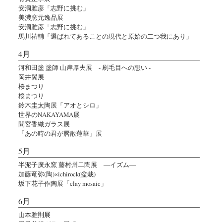
安洞雅彦「志野に挑む」
美濃窯元逸品展
安洞雅彦「志野に挑む」
馬川祐輔「選ばれてあることの現代と原始の二つ我にあり」
4月
河和田塗 塗師 山岸厚夫展 - 刷毛目への想い -
岡井翼展
桜まつり
桜まつり
鈴木圭太陶展「アオとシロ」
世界のNAKAYAMA展
間宮香織ガラス展
「あの時の君が唇散蓮華」展
5月
半泥子廣永窯 藤村州二陶展 ―イズム―
加藤竜弥(陶)×ichirock(盆栽)
坂下花子作陶展「clay mosaic」
6月
山本雅則展