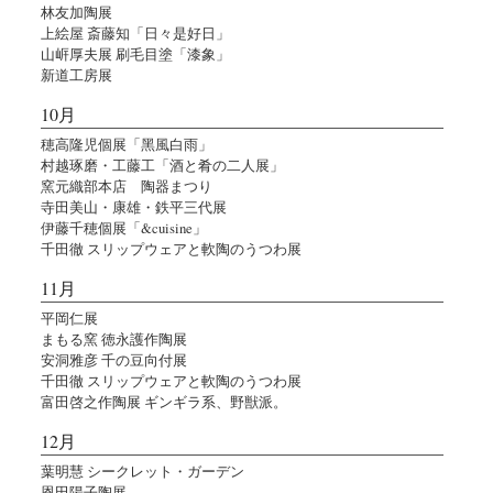
林友加陶展
上絵屋 斎藤知「日々是好日」
山㟁厚夫展 刷毛目塗「漆象」
新道工房展
10月
穂高隆児個展「黑風白雨」
村越琢磨・工藤工「酒と肴の二人展」
窯元織部本店 陶器まつり
寺田美山・康雄・鉄平三代展
伊藤千穂個展「&cuisine」
千田徹 スリップウェアと軟陶のうつわ展
11月
平岡仁展
まもる窯 徳永護作陶展
安洞雅彦 千の豆向付展
千田徹 スリップウェアと軟陶のうつわ展
富田啓之作陶展 ギンギラ系、野獣派。
12月
葉明慧 シークレット・ガーデン
恩田陽子陶展