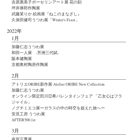
吉原惠美子ポーセリンアート展 花の刻
坪井琢郎作陶展
武藤茉りか 絵画展『ねこのまなざし』
久保田健司うつわ展「Winter's Feast」
2022年
1月
加藤仁志うつわ展
和田一人展 -芳洲三代賦-
阪本健陶展
京都奥村陶房作陶展
2月
アトリエORIBE新作展 Atelier ORIBE New Collection
加藤仁志うつわ展
オンライン限定田川亞希バレンタインフェア 「乙女心はフラ
ジャイル」
ノグチミエコ展ーガラスの中の時空を超えた旅へー
安見工房 うつわ展
AFTER500.1st
3月
有賀正季展