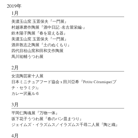
2019年
1月
美濃玉山窯 玉置保夫『一門展』
村越琢磨作陶展『酒中日記 -名古屋栄編-』
鈴木陽子陶展『春を迎える器』
美濃玉山窯 玉置保夫『一門展』
酒井敦志之陶展『土のぬくもり』
四代目桂山窯和田和文作陶展
馬川祐輔うつわ展
2月
女流陶芸家十人展
日本ミニチュアフード協会 x 田川亞希『Petite Céramique(プ
チ・セラミク)』
カレー沢薫ル６
3月
平岡仁陶魂展『万物一体』
坂下花子うつわ展『春のパン皿まつり』
ジェイムズ・イラズムス／イラズムス千尋二人展『陶と織』
4月