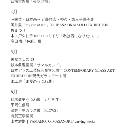
四海大陶展「夜明け前」
4月
〜陶芸・日本画〜 近藤精宏・裕久・恵三子親子展
岡井翼「my cup of tea.」TSUBASA OKAI SOLO EXHIBITION
桜まつり
木ノ戸久仁子 feat.ハコミドリ「私は石になりたい。」
増田 豊『色彩』展
5月
裏盆フェス’23
銭本眞理個展「サマルカンド」
日本ガラス工芸協会創立50周年 CONTEMPORARY GLASS ART
EXHIBITION 現代ガラスアート展
ま工房「ま夏のうつわ展」
6月
鈴木健史うつわ展「五行相生」
平岡仁個展
浅井千里ガラス展「FLOWS」
有賀正季個展
山本雅則｜YAMAMOTO, MASANORI / carving works