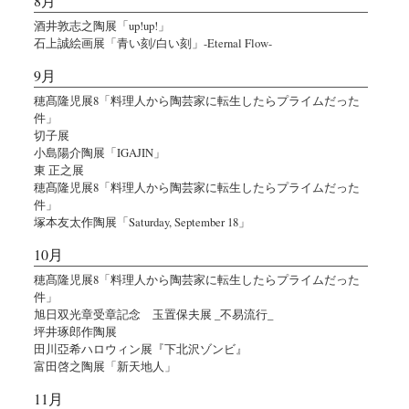
8月
酒井敦志之陶展「up!up!」
石上誠絵画展「青い刻/白い刻」-Eternal Flow-
9月
穂髙隆児展8「料理人から陶芸家に転生したらプライムだった
件」
切子展
小島陽介陶展「IGAJIN」
東 正之展
穂髙隆児展8「料理人から陶芸家に転生したらプライムだった
件」
塚本友太作陶展「Saturday, September 18」
10月
穂髙隆児展8「料理人から陶芸家に転生したらプライムだった
件」
旭日双光章受章記念 玉置保夫展 _不易流行_
坪井琢郎作陶展
田川亞希ハロウィン展『下北沢ゾンビ』
富田啓之陶展「新天地人」
11月