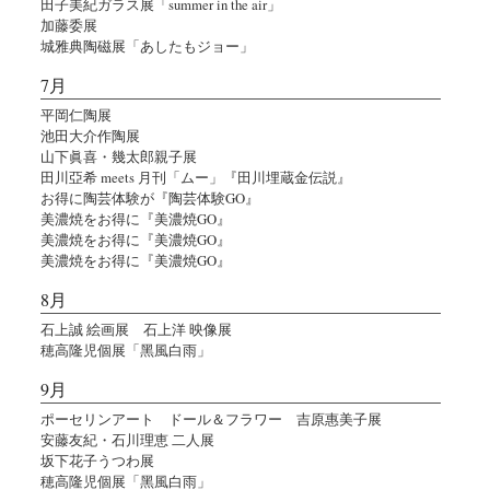
田子美紀ガラス展「summer in the air」
加藤委展
城雅典陶磁展「あしたもジョー」
7月
平岡仁陶展
池田大介作陶展
山下眞喜・幾太郎親子展
田川亞希 meets 月刊「ムー」『田川埋蔵金伝説』
お得に陶芸体験が『陶芸体験GO』
美濃焼をお得に『美濃焼GO』
美濃焼をお得に『美濃焼GO』
美濃焼をお得に『美濃焼GO』
8月
石上誠 絵画展 石上洋 映像展
穂高隆児個展「黑風白雨」
9月
ポーセリンアート ドール＆フラワー 吉原惠美子展
安藤友紀・石川理恵 二人展
坂下花子うつわ展
穂高隆児個展「黑風白雨」