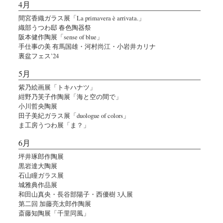
4月
間宮香織ガラス展「La primavera è arrivata.」
織部うつわ邸 春色陶器祭
阪本健作陶展「sense of blue」
手仕事の美 有馬国雄・河村尚江・小岩井カリナ
裏盆フェス’24
5月
紫乃絵画展「トキハナツ」
紺野乃芙子作陶展「海と空の間で」
小川哲央陶展
田子美紀ガラス展「duologue of colors」
ま工房うつわ展「ま？」
6月
坪井琢郎作陶展
黒岩達大陶展
石山瞳ガラス展
城雅典作品展
和田山真央・長谷部陽子・西優樹 3人展
第二回 加藤亮太郎作陶展
斎藤知陶展「千里同風」