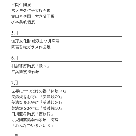
平岡仁陶展
木ノ戸久仁子大投石展
瀧口喜兵爾・大喜父子展
栁本美帆個展
5月
無形文化財 虎渓山水月窯展
間宮香織ガラス作品展
6月
村越琢磨陶展「飛べ」
幸兵衛窯 新作展
7月
世界に一つだけの器『体験GO』
美濃焼をお得に『美濃焼GO』
美濃焼をお得に『美濃焼GO』
美濃焼をお得に『美濃焼GO』
田川亞希陶展「百物語」
可児陶芸協会作家展－随縁－
「みんなでいきたい３」