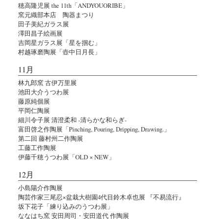
穂高隆児展 the 11th「ANDYOUORIBE」
窯元織部本店 陶器まつり
田子美紀ガラス展
澤田昌子絵画展
吉岡星ガラス展「星を掴む」
村越琢磨陶展「壺中日月長」
11月
林九郎窯 古伊万里展
池田大介うつわ展
藤原純個展
平岡仁陶展
細川令子展 清澄柔和 -清らかな和らぎ-
富田啓之作陶展「Pinching, Pouring, Dripping, Drawing.」
第二回 藤村州二作陶展
工藤工作陶展
伊藤千穂うつわ展「OLD × NEW」
12月
小島陽介作陶展
陶芸作家三尾忍×盆栽大樹園4代目鈴木卓也展 『不易流行』
坂下花子「練り込みのうつわ展」
ななはち窯 安田周司・安田道代 作陶展