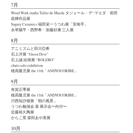
7月
Wood Work studio Taller de Maeda タジェール・デ･マエダ 前田
昌輝作品展
Sugary Ceramics 福田栄一うつわ展「安南手」
永草陽平・西野希・加藤好康 三人展
8月
アニミズムと田川亞希
石上洋展 “Green Dive”
石上誠 絵画展 “BOLERO”
chato solo exhibition
穂高隆児展 the 11th「ANDYOUORIBE」
9月
有賀正季展
穂高隆児展 the 11th「ANDYOUORIBE」
川西知沙個展「朝の風景」
うつわ勉強会 基 展示会〜向付〜
近藤裕久陶展
からこ窯 柴田あや美展
10月