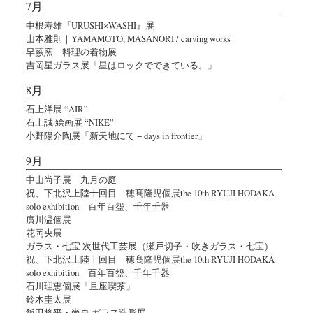
7月
中根寿雄『URUSHI×WASHI』展
山本雅則｜YAMAMOTO, MASANORI / carving works
早蕨窯 料理の着物展
吉岡星ガラス展「星はロックでできている。」
8月
石上洋展 “AIR”
石上誠 絵画展 “NIKE”
小野陽介陶展「新天地にて − days in frontier」
9月
中山尚子展 九月の庭
祝、下北沢上陸十回目 穂髙隆児個展the 10th RYUJI HODAKA
solo exhibition 百年百盌、千年千器
廣川温個展
花岡央展
ガラス・七宝 次世代工芸展（瀬戸切子・吹きガラス・七宝）
祝、下北沢上陸十回目 穂髙隆児個展the 10th RYUJI HODAKA
solo exhibition 百年百盌、千年千器
石川理恵個展「且座喫茶」
鈴木圭太展
飯田将平・尚央 ガラス造形展