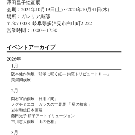
澤田昌子絵画展
会期：2024年10月19日(土)～2024年10月31日(木)
場所：ガレリア織部
〒507-0038 岐阜県多治見市白山町2-222
営業時間：10:00～17:30
イベントアーカイブ
2026年
1月
阪本健作陶展「翡翠に咲く紅― 鈞窯トリビュートⅡ ―」
美濃陶族展
2月
岡村宜治個展「日用ノ陶」
ノグチミエコ ガラスの世界展 「 星の棲家 」
岩村和信日本画展
藤田光子 硝子アートイリュージョン
市川恵大個展「山の色相」
3月