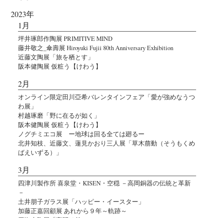
2023年
1月
坪井琢郎作陶展 PRIMITIVE MIND
藤井敬之_傘壽展 Hiroyuki Fujii 80th Anniversary Exhibition
近藤文陶展「旅を栖とす」
阪本健陶展 仮粧う【けわう】
2月
オンライン限定田川亞希バレンタインフェア「愛が強めなうつ
わ展」
村越琢磨「野に在るが如く」
阪本健陶展 仮粧う【けわう】
ノグチミエコ展 ー地球は回る全ては廻るー
北井知枝、近藤文、蓮見かおり三人展「草木萠動（そうもくめ
ばえいずる）」
3月
四津川製作所 喜泉堂・KISEN・空穏 －高岡銅器の伝統と革新
－
土井朋子ガラス展「ハッピー・イースター」
加藤正嘉回顧展 あれから９年～軌跡～