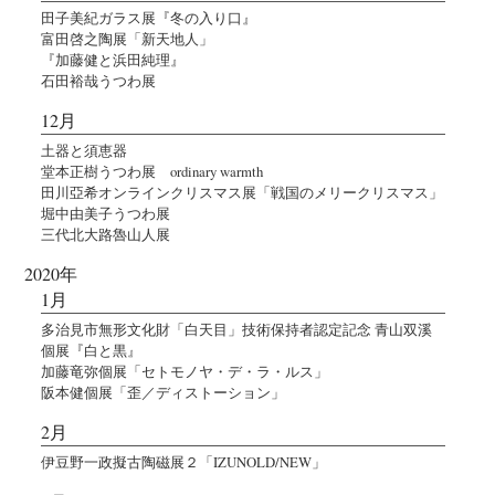
田子美紀ガラス展『冬の入り口』
富田啓之陶展「新天地人」
『加藤健と浜田純理』
石田裕哉うつわ展
12月
土器と須恵器
堂本正樹うつわ展 ordinary warmth
田川亞希オンラインクリスマス展「戦国のメリークリスマス」
堀中由美子うつわ展
三代北大路魯山人展
2020年
1月
多治見市無形文化財「白天目」技術保持者認定記念 青山双溪
個展『白と黒』
加藤竜弥個展「セトモノヤ・デ・ラ・ルス」
阪本健個展「歪／ディストーション」
2月
伊豆野一政擬古陶磁展２「IZUNOLD/NEW」