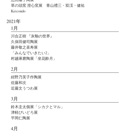
草の頭窯 澄心窯展 青山禮三・双渓・健祐
Keicondo
2021年
1月
川合正樹 『灰釉の世界』
久保田健司陶展
藤井敬之喜寿展
「みんなでいきたい2」
村越琢磨陶展「坐花酔月」
2月
紺野乃芙子作陶展
佐藤和次
近藤文うつわ展
3月
鈴木圭太個展「シカクとマル」
津軽びいどろ展
平岡仁陶展
4月