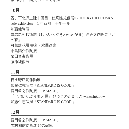
10月
祝、下北沢上陸十回目 穂髙隆児個展the 10th RYUJI HODAKA
solo exhibition 百年百盌、千年千器
加藤健陶展
白岩焼和兵衛窯（しらいわやきわへえがま）渡邊葵作陶展「北
の蒼」
可知凛花展 書道・水墨画家
小島陽介作陶展
柴田育彦陶展
藤原純個展
11月
日比野正明作陶展
加藤仁志個展「STANDARD IS GOOD.」
富田啓之作陶展「UNMADE」
「ヤバいかぶりモノ展」 ひつじのたまっこ～Saorinknit～
加藤仁志個展「STANDARD IS GOOD.」
12月
富田啓之作陶展「UNMADE」
岩村和信絵画展 碧の記憶