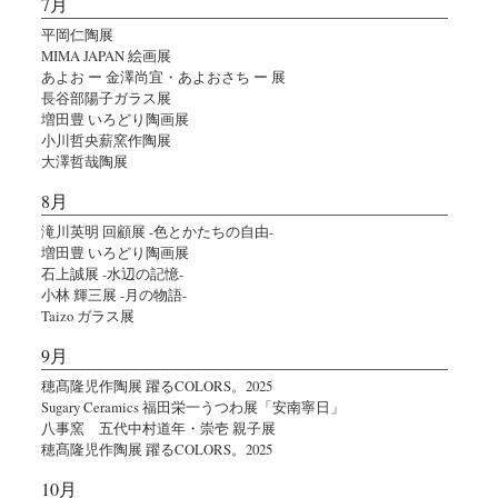
7月
平岡仁陶展
MIMA JAPAN 絵画展
あよお ー 金澤尚宜・あよおさち ー 展
長谷部陽子ガラス展
増田豊 いろどり陶画展
小川哲央薪窯作陶展
大澤哲哉陶展
8月
滝川英明 回顧展 -色とかたちの自由-
増田豊 いろどり陶画展
石上誠展 -水辺の記憶-
小林 輝三展 -月の物語-
Taizo ガラス展
9月
穂髙隆児作陶展 躍るCOLORS。2025
Sugary Ceramics 福田栄一うつわ展「安南寧日」
八事窯 五代中村道年・崇壱 親子展
穂髙隆児作陶展 躍るCOLORS。2025
10月