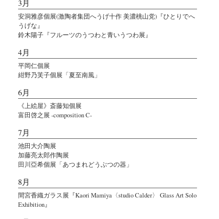
3月
安洞雅彦個展(激陶者集団へうげ十作 美濃桃山党)『ひとりでへ
うげな』
鈴木陽子『フルーツのうつわと青いうつわ展』
4月
平岡仁個展
紺野乃芙子個展「夏至南風」
6月
《上絵屋》斎藤知個展
富田啓之展 -composition C-
7月
池田大介陶展
加藤亮太郎作陶展
田川亞希個展「あつまれどうぶつの器」
8月
間宮香織ガラス展『Kaori Mamiya〈studio Calder〉 Glass Art Solo
Exhibition』