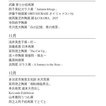
武藤 茉りか絵画展
田子美紀ガラス展「Autumn foliage」
伊藤千穂個展 OIRYÁSUBASE オイリャァスバセ
穂髙隆児作陶展 躍るCOLORS。2025
寺田鉄平陶展
市川恵大陶展「白の記憶、青の情景」
11月
浅井美恵子展～灯～
加藤眞惠 日本画展
富田啓之陶展「The Cut Up.」
泥々作陶展 堀俊郎・堀太一
藤原純個展
吉岡星 ガラス展 – A Journey to the Stars –
12月
多治見市無形文化財 水月窯展
富田啓之陶展「相転移臨界点」
幸兵衛窯 歳末大売出し
Keicondo Exhibition
山本雅則うつわ展
田之上尚子絵画展 てとてと