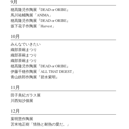
9月
穂髙隆児作陶展『DEAD or ORIBE』
馬川祐輔陶展「ANIMA」
穂髙隆児作陶展『DEAD or ORIBE』
坂下花子作陶展「Harvest」
10月
みんなでいきたい
織部茶碗まつり
織部茶碗まつり
織部茶碗まつり
穂髙隆児作陶展『DEAD or ORIBE』
伊藤千穂作陶展「ALL THAT DIGEST」
青山鉄郎作陶展『碧水紫明』
11月
田子美紀ガラス展
川西知沙個展
12月
葉明慧作陶展
苫米地正樹「情熱と耐熱の愛だ。」