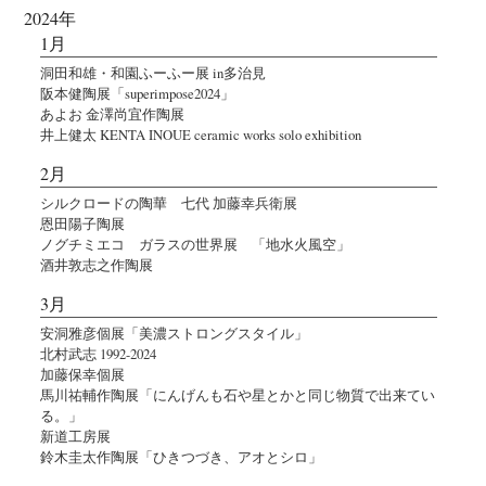
2024年
1月
洞田和雄・和園ふーふー展 in多治見
阪本健陶展「superimpose2024」
あよお 金澤尚宜作陶展
井上健太 KENTA INOUE ceramic works solo exhibition
2月
シルクロードの陶華 七代 加藤幸兵衛展
恩田陽子陶展
ノグチミエコ ガラスの世界展 「地水火風空」
酒井敦志之作陶展
3月
安洞雅彦個展「美濃ストロングスタイル」
北村武志 1992-2024
加藤保幸個展
馬川祐輔作陶展「にんげんも石や星とかと同じ物質で出来てい
る。」
新道工房展
鈴木圭太作陶展「ひきつづき、アオとシロ」