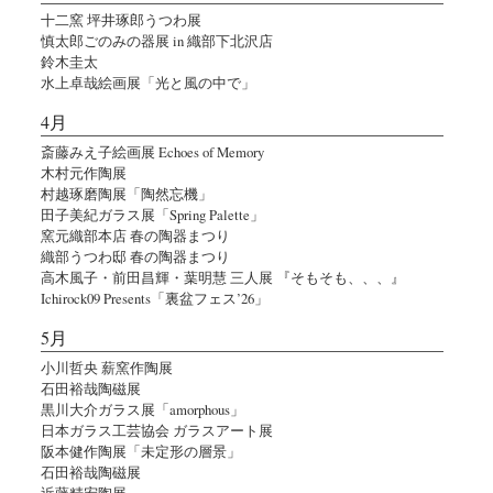
十二窯 坪井琢郎うつわ展
慎太郎ごのみの器展 in 織部下北沢店
鈴木圭太
水上卓哉絵画展「光と風の中で」
4月
斎藤みえ子絵画展 Echoes of Memory
木村元作陶展
村越琢磨陶展「陶然忘機」
田子美紀ガラス展「Spring Palette」
窯元織部本店 春の陶器まつり
織部うつわ邸 春の陶器まつり
高木風子・前田昌輝・葉明慧 三人展 『そもそも、、、』
Ichirock09 Presents「裏盆フェス’26」
5月
小川哲央 薪窯作陶展
石田裕哉陶磁展
黒川大介ガラス展「amorphous」
日本ガラス工芸協会 ガラスアート展
阪本健作陶展「未定形の層景」
石田裕哉陶磁展
近藤精宏陶展