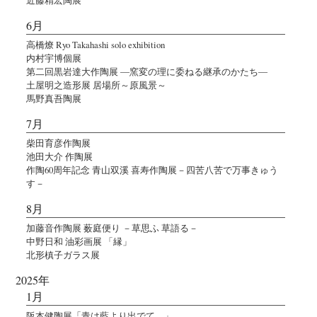
6月
高橋燎 Ryo Takahashi solo exhibition
内村宇博個展
第二回黒岩達大作陶展 ―窯変の理に委ねる継承のかたち―
土屋明之造形展 居場所～原風景～
馬野真吾陶展
7月
柴田育彦作陶展
池田大介 作陶展
作陶60周年記念 青山双溪 喜寿作陶展－四苦八苦で万事きゅう
す－
8月
加藤音作陶展 薮庭便り －草思ふ 草語る－
中野日和 油彩画展 「縁」
北形槙子ガラス展
2025年
1月
阪本健陶展「青は藍より出でて、」