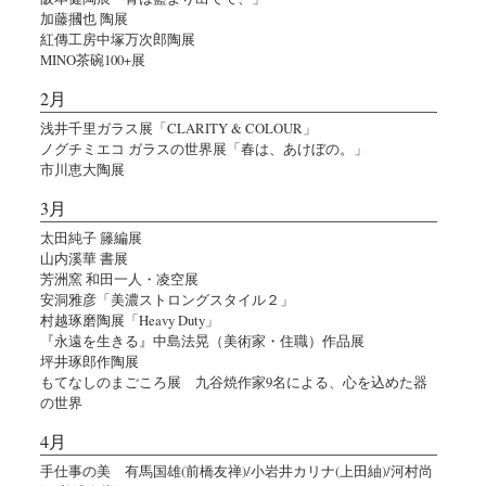
加藤摑也 陶展
紅傳工房中塚万次郎陶展
MINO茶碗100+展
2月
浅井千里ガラス展「CLARITY & COLOUR」
ノグチミエコ ガラスの世界展「春は、あけぼの。」
市川恵大陶展
3月
太田純子 籐編展
山内溪華 書展
芳洲窯 和田一人・凌空展
安洞雅彦「美濃ストロングスタイル２」
村越琢磨陶展「Heavy Duty」
『永遠を生きる』中島法晃（美術家・住職）作品展
坪井琢郎作陶展
もてなしのまごころ展 九谷焼作家9名による、心を込めた器
の世界
4月
手仕事の美 有馬国雄(前橋友禅)/小岩井カリナ(上田紬)/河村尚