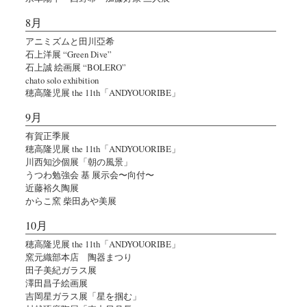
8月
アニミズムと田川亞希
石上洋展 “Green Dive”
石上誠 絵画展 “BOLERO”
chato solo exhibition
穂高隆児展 the 11th「ANDYOUORIBE」
9月
有賀正季展
穂高隆児展 the 11th「ANDYOUORIBE」
川西知沙個展「朝の風景」
うつわ勉強会 基 展示会〜向付〜
近藤裕久陶展
からこ窯 柴田あや美展
10月
穂高隆児展 the 11th「ANDYOUORIBE」
窯元織部本店 陶器まつり
田子美紀ガラス展
澤田昌子絵画展
吉岡星ガラス展「星を掴む」