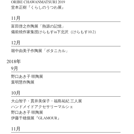
ORIBE CHAWANMATSURI 2019
堂本正樹『くらしのうつわ展』
11月
富田啓之作陶展「熱源の記憶」
備前焼作家集団けらもすin下北沢（けらもす10.2）
12月
堀中由美子作陶展「ボタニカル」
2018年
9月
野口あき子 咲陶展
葉明慧作陶展
10月
大山智子・貫井美保子・福島祐紀 三人展
ハンドメイドアクセサリーマルシェ
野口あき子 咲陶展
伊藤千穂個展『GLAMOUR』
11月