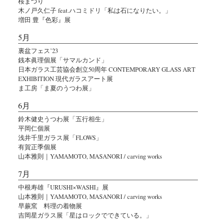
桜まつり
木ノ戸久仁子 feat.ハコミドリ「私は石になりたい。」
増田 豊『色彩』展
5月
裏盆フェス’23
銭本眞理個展「サマルカンド」
日本ガラス工芸協会創立50周年 CONTEMPORARY GLASS ART
EXHIBITION 現代ガラスアート展
ま工房「ま夏のうつわ展」
6月
鈴木健史うつわ展「五行相生」
平岡仁個展
浅井千里ガラス展「FLOWS」
有賀正季個展
山本雅則｜YAMAMOTO, MASANORI / carving works
7月
中根寿雄『URUSHI×WASHI』展
山本雅則｜YAMAMOTO, MASANORI / carving works
早蕨窯 料理の着物展
吉岡星ガラス展「星はロックでできている。」