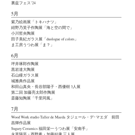
裏盆フェス’24
5月
紫乃絵画展「トキハナツ」
紺野乃芙子作陶展「海と空の間で」
小川哲央陶展
田子美紀ガラス展「duologue of colors」
ま工房うつわ展「ま？」
6月
坪井琢郎作陶展
黒岩達大陶展
石山瞳ガラス展
城雅典作品展
和田山真央・長谷部陽子・西優樹 3人展
第二回 加藤亮太郎作陶展
斎藤知陶展「千里同風」
7月
Wood Work studio Taller de Maeda タジェール・デ･マエダ 前田
昌輝作品展
Sugary Ceramics 福田栄一うつわ展「安南手」
永草陽平・西野希・加藤好康 三人展