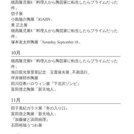
穂髙隆児展8「料理人から陶芸家に転生したらプライムだった
件」
切子展
小島陽介陶展「IGAJIN」
東 正之展
穂髙隆児展8「料理人から陶芸家に転生したらプライムだった
件」
塚本友太作陶展「Saturday, September 18」
10月
穂髙隆児展8「料理人から陶芸家に転生したらプライムだった
件」
旭日双光章受章記念 玉置保夫展 _不易流行_
坪井琢郎作陶展
田川亞希ハロウィン展『下北沢ゾンビ』
富田啓之陶展「新天地人」
11月
田子美紀ガラス展『冬の入り口』
富田啓之陶展「新天地人」
『加藤健と浜田純理』
石田裕哉うつわ展