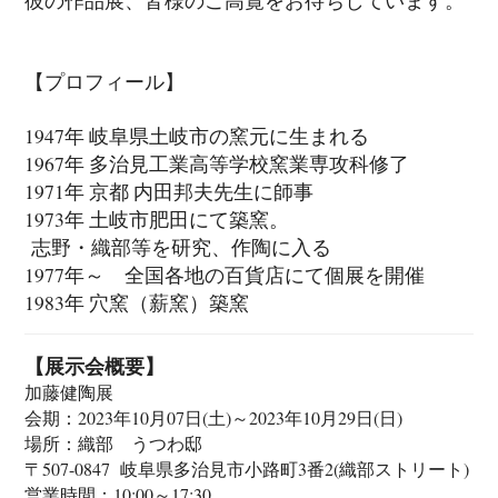
【プロフィール】
1947年 岐阜県土岐市の窯元に生まれる
1967年 多治見工業高等学校窯業専攻科修了
1971年 京都 内田邦夫先生に師事
1973年 土岐市肥田にて築窯。
志野・織部等を研究、作陶に入る
1977年～ 全国各地の百貨店にて個展を開催
1983年 穴窯（薪窯）築窯
【展示会概要】
加藤健陶展
会期：2023年10月07日(土)～2023年10月29日(日)
場所：織部 うつわ邸
〒507-0847 岐阜県多治見市小路町3番2(織部ストリート)
営業時間：10:00～17:30