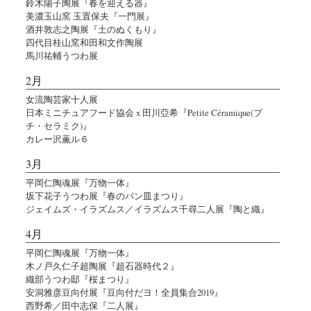
鈴木陽子陶展『春を迎える器』
美濃玉山窯 玉置保夫『一門展』
酒井敦志之陶展『土のぬくもり』
四代目桂山窯和田和文作陶展
馬川祐輔うつわ展
2月
女流陶芸家十人展
日本ミニチュアフード協会 x 田川亞希『Petite Céramique(プ
チ・セラミク)』
カレー沢薫ル６
3月
平岡仁陶魂展『万物一体』
坂下花子うつわ展『春のパン皿まつり』
ジェイムズ・イラズムス／イラズムス千尋二人展『陶と織』
4月
平岡仁陶魂展『万物一体』
木ノ戸久仁子超陶展『超石器時代２』
織部うつわ邸『桜まつり』
安洞雅彦豆向付展『豆向付だヨ！全員集合2019』
西野希／田中志保『二人展』