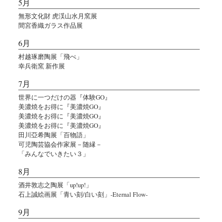
5月
無形文化財 虎渓山水月窯展
間宮香織ガラス作品展
6月
村越琢磨陶展「飛べ」
幸兵衛窯 新作展
7月
世界に一つだけの器『体験GO』
美濃焼をお得に『美濃焼GO』
美濃焼をお得に『美濃焼GO』
美濃焼をお得に『美濃焼GO』
田川亞希陶展「百物語」
可児陶芸協会作家展－随縁－
「みんなでいきたい３」
8月
酒井敦志之陶展「up!up!」
石上誠絵画展「青い刻/白い刻」-Eternal Flow-
9月