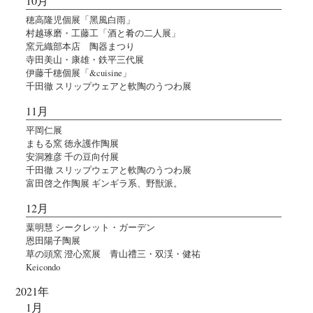
10月
穂高隆児個展「黑風白雨」
村越琢磨・工藤工「酒と肴の二人展」
窯元織部本店 陶器まつり
寺田美山・康雄・鉄平三代展
伊藤千穂個展「&cuisine」
千田徹 スリップウェアと軟陶のうつわ展
11月
平岡仁展
まもる窯 徳永護作陶展
安洞雅彦 千の豆向付展
千田徹 スリップウェアと軟陶のうつわ展
富田啓之作陶展 ギンギラ系、野獣派。
12月
葉明慧 シークレット・ガーデン
恩田陽子陶展
草の頭窯 澄心窯展 青山禮三・双渓・健祐
Keicondo
2021年
1月