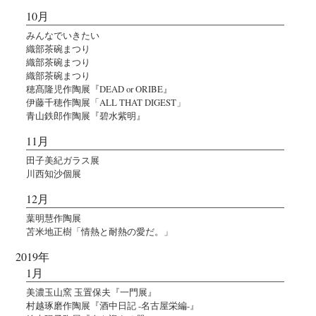
10月
みんなでいきたい
織部茶碗まつり
織部茶碗まつり
織部茶碗まつり
穂髙隆児作陶展『DEAD or ORIBE』
伊藤千穂作陶展「ALL THAT DIGEST」
青山鉄郎作陶展『碧水紫明』
11月
田子美紀ガラス展
川西知沙個展
12月
葉明慧作陶展
苫米地正樹「情熱と耐熱の愛だ。」
2019年
1月
美濃玉山窯 玉置保夫『一門展』
村越琢磨作陶展『酒中日記 -名古屋栄編-』