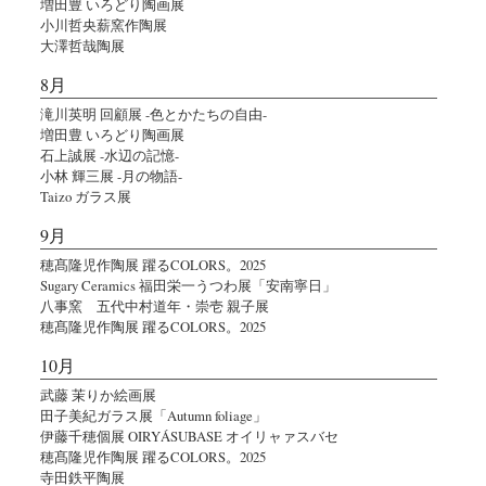
増田豊 いろどり陶画展
小川哲央薪窯作陶展
大澤哲哉陶展
8月
滝川英明 回顧展 -色とかたちの自由-
増田豊 いろどり陶画展
石上誠展 -水辺の記憶-
小林 輝三展 -月の物語-
Taizo ガラス展
9月
穂髙隆児作陶展 躍るCOLORS。2025
Sugary Ceramics 福田栄一うつわ展「安南寧日」
八事窯 五代中村道年・崇壱 親子展
穂髙隆児作陶展 躍るCOLORS。2025
10月
武藤 茉りか絵画展
田子美紀ガラス展「Autumn foliage」
伊藤千穂個展 OIRYÁSUBASE オイリャァスバセ
穂髙隆児作陶展 躍るCOLORS。2025
寺田鉄平陶展