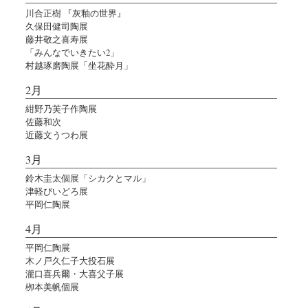
川合正樹 『灰釉の世界』
久保田健司陶展
藤井敬之喜寿展
「みんなでいきたい2」
村越琢磨陶展「坐花酔月」
2月
紺野乃芙子作陶展
佐藤和次
近藤文うつわ展
3月
鈴木圭太個展「シカクとマル」
津軽びいどろ展
平岡仁陶展
4月
平岡仁陶展
木ノ戸久仁子大投石展
瀧口喜兵爾・大喜父子展
栁本美帆個展