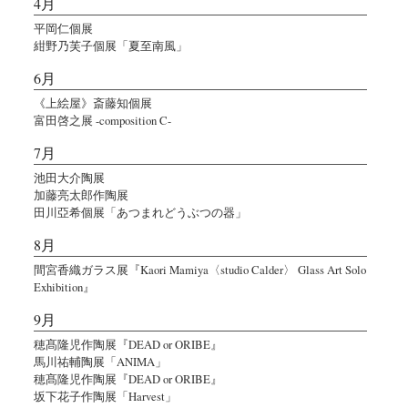
4月
平岡仁個展
紺野乃芙子個展「夏至南風」
6月
《上絵屋》斎藤知個展
富田啓之展 -composition C-
7月
池田大介陶展
加藤亮太郎作陶展
田川亞希個展「あつまれどうぶつの器」
8月
間宮香織ガラス展『Kaori Mamiya〈studio Calder〉 Glass Art Solo
Exhibition』
9月
穂髙隆児作陶展『DEAD or ORIBE』
馬川祐輔陶展「ANIMA」
穂髙隆児作陶展『DEAD or ORIBE』
坂下花子作陶展「Harvest」