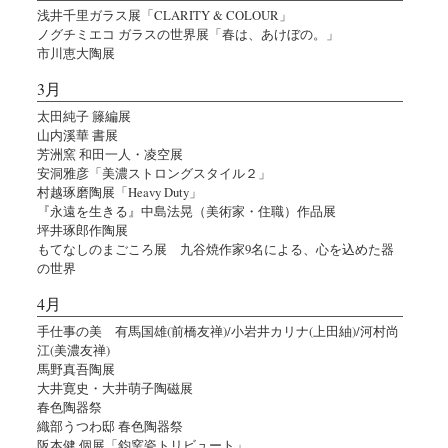
浅井千里ガラス展「CLARITY & COLOUR」
ノグチミエコ ガラスの世界展「春は、あけぼの。」
市川恵大陶展
3月
太田純子 籐編展
山内溪華 書展
芳洲窯 和田一人・凌空展
安洞雅彦「美濃ストロングスタイル２」
村越琢磨陶展「Heavy Duty」
『永遠を生きる』中島法晃（美術家・住職）作品展
坪井琢郎作陶展
もてなしのまごころ展 九谷焼作家9名による、心を込めた器
の世界
4月
手仕事の美 有馬国雄(前橋友禅)/小岩井カリナ(上田紬)/河村尚
江(美濃友禅)
馬野真吾陶展
大井寛史・大井萌子陶磁展
春色陶器祭
織部うつわ邸 春色陶器祭
阪本健 個展「鈞窯瓷トリビュート」