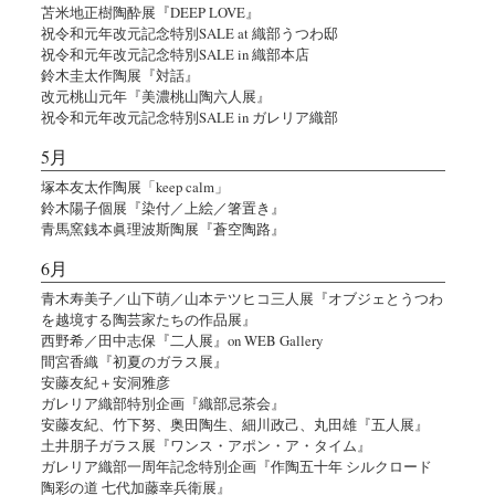
苫米地正樹陶酔展『DEEP LOVE』
祝令和元年改元記念特別SALE at 織部うつわ邸
祝令和元年改元記念特別SALE in 織部本店
鈴木圭太作陶展『対話』
改元桃山元年『美濃桃山陶六人展』
祝令和元年改元記念特別SALE in ガレリア織部
5月
塚本友太作陶展「keep calm」
鈴木陽子個展『染付／上絵／箸置き』
青馬窯銭本眞理波斯陶展『蒼空陶路』
6月
青木寿美子／山下萌／山本テツヒコ三人展『オブジェとうつわ
を越境する陶芸家たちの作品展』
西野希／田中志保『二人展』on WEB Gallery
間宮香織『初夏のガラス展』
安藤友紀＋安洞雅彦
ガレリア織部特別企画『織部忌茶会』
安藤友紀、竹下努、奥田陶生、細川政己、丸田雄『五人展』
土井朋子ガラス展『ワンス・アポン・ア・タイム』
ガレリア織部一周年記念特別企画『作陶五十年 シルクロード
陶彩の道 七代加藤幸兵衛展』