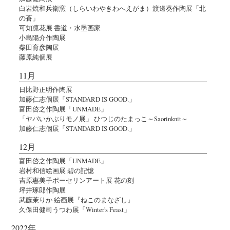
白岩焼和兵衛窯（しらいわやきわへえがま）渡邊葵作陶展「北
の蒼」
可知凛花展 書道・水墨画家
小島陽介作陶展
柴田育彦陶展
藤原純個展
11月
日比野正明作陶展
加藤仁志個展「STANDARD IS GOOD.」
富田啓之作陶展「UNMADE」
「ヤバいかぶりモノ展」 ひつじのたまっこ～Saorinknit～
加藤仁志個展「STANDARD IS GOOD.」
12月
富田啓之作陶展「UNMADE」
岩村和信絵画展 碧の記憶
吉原惠美子ポーセリンアート展 花の刻
坪井琢郎作陶展
武藤茉りか 絵画展『ねこのまなざし』
久保田健司うつわ展「Winter's Feast」
2022年