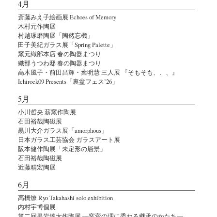
4月
斎藤みえ子絵画展 Echoes of Memory
木村元作陶展
村越琢磨陶展「陶然忘機」
田子美紀ガラス展「Spring Palette」
窯元織部本店 春の陶器まつり
織部うつわ邸 春の陶器まつり
高木風子・前田昌輝・葉明慧 三人展 『そもそも、、、』
Ichirock09 Presents「裏盆フェス’26」
5月
小川哲央 薪窯作陶展
石田裕哉陶磁展
黒川大介ガラス展「amorphous」
日本ガラス工芸協会 ガラスアート展
阪本健作陶展「未定形の層景」
石田裕哉陶磁展
近藤精宏陶展
6月
高橋燎 Ryo Takahashi solo exhibition
内村宇博個展
第二回黒岩達大作陶展 ―窯変の理に委ねる継承のかたち―