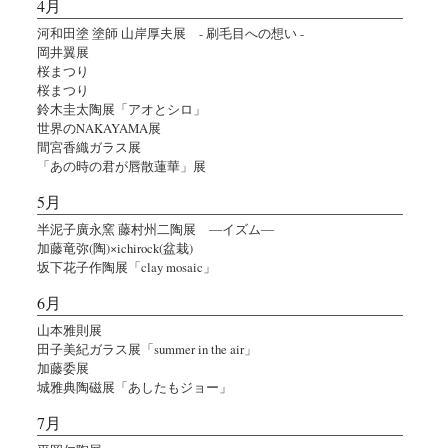
4月
河和田塗 塗師 山岸厚夫展 - 刷毛目への想い -
岡井翼展
桜まつり
桜まつり
鈴木圭太陶展「アオとシロ」
世界のNAKAYAMA展
間宮香織ガラス展
「あの時の君が唇散蓮華」展
5月
半泥子廣永窯 藤村州二陶展 ―イズム―
加藤竜弥(陶)×ichirock(盆栽)
坂下花子作陶展「clay mosaic」
6月
山本雅則展
田子美紀ガラス展「summer in the air」
加藤委展
城雅典陶磁展「あしたもジョー」
7月