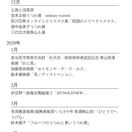
12月
土器と須恵器
堂本正樹うつわ展 ordinary warmth
田川亞希オンラインクリスマス展「戦国のメリークリスマス」
堀中由美子うつわ展
三代北大路魯山人展
2020年
1月
多治見市無形文化財「白天目」技術保持者認定記念 青山双溪
個展『白と黒』
加藤竜弥個展「セトモノヤ・デ・ラ・ルス」
阪本健個展「歪／ディストーション」
2月
伊豆野一政擬古陶磁展２「IZUNOLD/NEW」
3月
安洞雅彦個展(激陶者集団へうげ十作 美濃桃山党)『ひとりでへ
うげな』
鈴木陽子『フルーツのうつわと青いうつわ展』