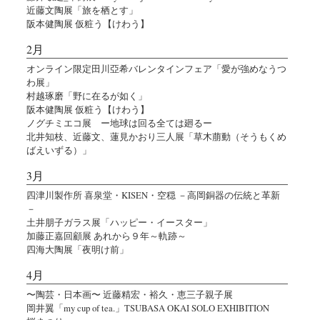
近藤文陶展「旅を栖とす」
阪本健陶展 仮粧う【けわう】
2月
オンライン限定田川亞希バレンタインフェア「愛が強めなうつ
わ展」
村越琢磨「野に在るが如く」
阪本健陶展 仮粧う【けわう】
ノグチミエコ展 ー地球は回る全ては廻るー
北井知枝、近藤文、蓮見かおり三人展「草木萠動（そうもくめ
ばえいずる）」
3月
四津川製作所 喜泉堂・KISEN・空穏 －高岡銅器の伝統と革新
－
土井朋子ガラス展「ハッピー・イースター」
加藤正嘉回顧展 あれから９年～軌跡～
四海大陶展「夜明け前」
4月
〜陶芸・日本画〜 近藤精宏・裕久・恵三子親子展
岡井翼「my cup of tea.」TSUBASA OKAI SOLO EXHIBITION