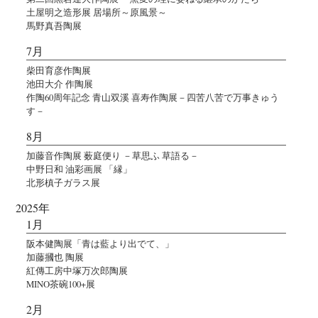
土屋明之造形展 居場所～原風景～
馬野真吾陶展
7月
柴田育彦作陶展
池田大介 作陶展
作陶60周年記念 青山双溪 喜寿作陶展－四苦八苦で万事きゅう
す－
8月
加藤音作陶展 薮庭便り －草思ふ 草語る－
中野日和 油彩画展 「縁」
北形槙子ガラス展
2025年
1月
阪本健陶展「青は藍より出でて、」
加藤摑也 陶展
紅傳工房中塚万次郎陶展
MINO茶碗100+展
2月