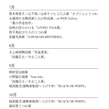
7月
青木寿美子／山下萌／山本テツヒコ三人展『オブジェとうつわ
を越境する陶芸家たちの作品展』on WEB Gallery
『夏の手堤包市』
自然が語りかける『LIVING TALK展』
田子美紀ガラスのうつわ展
佐藤兄弟展『SAWARABI BROTHERS』
8月
大上裕樹陶倪展『丹波凛凛』
『佐藤正士／大士二人展』
9月
岡村宜治個展
小野陽介個展『bona fide』
『佐藤正士／大士二人展』
穂高隆児(激陶者集団へうげ十作)『BLACK OR WHITE』
10月
穂高隆児(激陶者集団へうげ十作)『BLACK OR WHITE』
蔵珍窯うつわ展