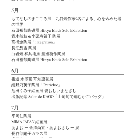
5月
もてなしのまごころ展 九谷焼作家9名による、心を込めた器
の世界
石田裕哉陶磁展 Hiroya Ishida Solo Exhibition
青木益枝＆小栗寿賀子 陶展
高橋燎陶展「integration」
長江惣吉 陶展
白岩焼 和兵衛窯 渡邊葵作陶展
石田裕哉陶磁展 Hiroya Ishida Solo Exhibition
6月
書道 水墨画 可知凛花展
紺野乃芙子陶展「Petrichor」
池田くみ子絵画展 愛おしいまなざし
出版記念 Salon de KAGO「山葡萄で編むかごバッグ」
7月
平岡仁陶展
MIMA JAPAN 絵画展
あよお ー 金澤尚宜・あよおさち ー 展
長谷部陽子ガラス展