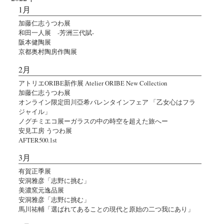
1月
加藤仁志うつわ展
和田一人展 -芳洲三代賦-
阪本健陶展
京都奥村陶房作陶展
2月
アトリエORIBE新作展 Atelier ORIBE New Collection
加藤仁志うつわ展
オンライン限定田川亞希バレンタインフェア 「乙女心はフラ
ジャイル」
ノグチミエコ展ーガラスの中の時空を超えた旅へー
安見工房 うつわ展
AFTER500.1st
3月
有賀正季展
安洞雅彦「志野に挑む」
美濃窯元逸品展
安洞雅彦「志野に挑む」
馬川祐輔「選ばれてあることの現代と原始の二つ我にあり」