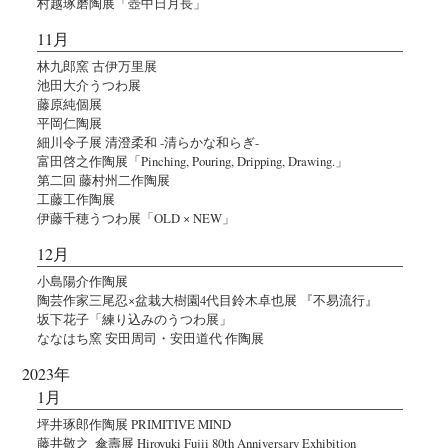
村越琢磨陶展「壺中日月長」
11月
林九郎窯 古伊万里展
池田大介うつわ展
藤原純個展
平岡仁陶展
細川令子展 清澄柔和 -清らかな和らぎ-
富田啓之作陶展「Pinching, Pouring, Dripping, Drawing.」
第二回 藤村州二作陶展
工藤工作陶展
伊藤千穂うつわ展「OLD × NEW」
12月
小島陽介作陶展
陶芸作家三尾忍×盆栽大樹園4代目鈴木卓也展 『不易流行』
坂下花子「練り込みのうつわ展」
ななはち窯 安田周司・安田道代 作陶展
2023年
1月
坪井琢郎作陶展 PRIMITIVE MIND
藤井敬之_傘壽展 Hiroyuki Fujii 80th Anniversary Exhibition