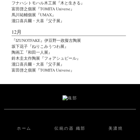
フナハシトモハル木工展『木と生きる』
富田啓之個展『TOMITA Universe』
馬川祐輔個展『UMAX』
瀧口喜兵爾・大喜『父子展』
12月
『IZUNOTFAKE』伊豆野一政擬古陶展
坂下花子『ねりこみうつわ展』
陶画工『和田一人展』
鈴木圭太作陶展『フォアシュピール』
瀧口喜兵爾・大喜『父子展』
富田啓之個展『TOMITA Universe』
ホーム
伝統の器 織部
美濃焼