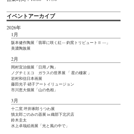
イベントアーカイブ
2026年
1月
阪本健作陶展「翡翠に咲く紅― 鈞窯トリビュートⅡ ―」
美濃陶族展
2月
岡村宜治個展「日用ノ陶」
ノグチミエコ ガラスの世界展 「 星の棲家 」
岩村和信日本画展
藤田光子 硝子アートイリュージョン
市川恵大個展「山の色相」
3月
十二窯 坪井琢郎うつわ展
慎太郎ごのみの器展 in 織部下北沢店
鈴木圭太
水上卓哉絵画展「光と風の中で」