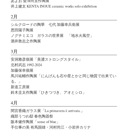
あよお 金澤尚宜作陶展
井上健太 KENTA INOUE ceramic works solo exhibition
2月
シルクロードの陶華 七代 加藤幸兵衛展
恩田陽子陶展
ノグチミエコ ガラスの世界展 「地水火風空」
酒井敦志之作陶展
3月
安洞雅彦個展「美濃ストロングスタイル」
北村武志 1992-2024
加藤保幸個展
馬川祐輔作陶展「にんげんも石や星とかと同じ物質で出来てい
る。」
新道工房展
鈴木圭太作陶展「ひきつづき、アオとシロ」
4月
間宮香織ガラス展「La primavera è arrivata.」
織部うつわ邸 春色陶器祭
阪本健作陶展「sense of blue」
手仕事の美 有馬国雄・河村尚江・小岩井カリナ