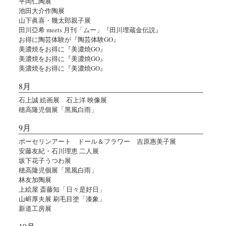
平岡仁陶展
池田大介作陶展
山下眞喜・幾太郎親子展
田川亞希 meets 月刊「ムー」『田川埋蔵金伝説』
お得に陶芸体験が『陶芸体験GO』
美濃焼をお得に『美濃焼GO』
美濃焼をお得に『美濃焼GO』
美濃焼をお得に『美濃焼GO』
8月
石上誠 絵画展 石上洋 映像展
穂高隆児個展「黑風白雨」
9月
ポーセリンアート ドール＆フラワー 吉原惠美子展
安藤友紀・石川理恵 二人展
坂下花子うつわ展
穂高隆児個展「黑風白雨」
林友加陶展
上絵屋 斎藤知「日々是好日」
山㟁厚夫展 刷毛目塗「漆象」
新道工房展