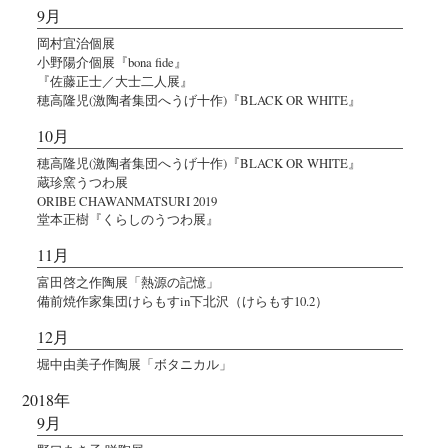
9月
岡村宜治個展
小野陽介個展『bona fide』
『佐藤正士／大士二人展』
穂高隆児(激陶者集団へうげ十作)『BLACK OR WHITE』
10月
穂高隆児(激陶者集団へうげ十作)『BLACK OR WHITE』
蔵珍窯うつわ展
ORIBE CHAWANMATSURI 2019
堂本正樹『くらしのうつわ展』
11月
富田啓之作陶展「熱源の記憶」
備前焼作家集団けらもすin下北沢（けらもす10.2）
12月
堀中由美子作陶展「ボタニカル」
2018年
9月