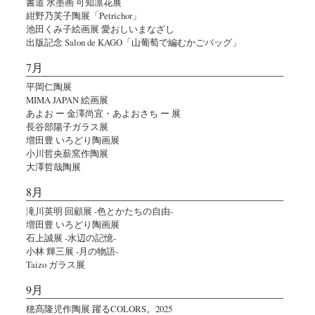
書道 水墨画 可知凛花展
紺野乃芙子陶展「Petrichor」
池田くみ子絵画展 愛おしいまなざし
出版記念 Salon de KAGO「山葡萄で編むかごバッグ」
7月
平岡仁陶展
MIMA JAPAN 絵画展
あよお ー 金澤尚宜・あよおさち ー 展
長谷部陽子ガラス展
増田豊 いろどり陶画展
小川哲央薪窯作陶展
大澤哲哉陶展
8月
滝川英明 回顧展 -色とかたちの自由-
増田豊 いろどり陶画展
石上誠展 -水辺の記憶-
小林 輝三展 -月の物語-
Taizo ガラス展
9月
穂髙隆児作陶展 躍るCOLORS。2025