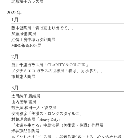
北形槙子ガラス展
2025年
1月
阪本健陶展「青は藍より出でて、」
加藤摑也 陶展
紅傳工房中塚万次郎陶展
MINO茶碗100+展
2月
浅井千里ガラス展「CLARITY & COLOUR」
ノグチミエコ ガラスの世界展「春は、あけぼの。」
市川恵大陶展
3月
太田純子 籐編展
山内溪華 書展
芳洲窯 和田一人・凌空展
安洞雅彦「美濃ストロングスタイル２」
村越琢磨陶展「Heavy Duty」
『永遠を生きる』中島法晃（美術家・住職）作品展
坪井琢郎作陶展
もてなしのまごころ展 九谷焼作家9名による、心を込めた器