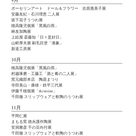
ポーセリンアート ドール＆フラワー 吉原惠美子展
安藤友紀・石川理恵 二人展
坂下花子うつわ展
穂高隆児個展「黑風白雨」
林友加陶展
上絵屋 斎藤知「日々是好日」
山㟁厚夫展 刷毛目塗「漆象」
新道工房展
10月
穂高隆児個展「黑風白雨」
村越琢磨・工藤工「酒と肴の二人展」
窯元織部本店 陶器まつり
寺田美山・康雄・鉄平三代展
伊藤千穂個展「&cuisine」
千田徹 スリップウェアと軟陶のうつわ展
11月
平岡仁展
まもる窯 徳永護作陶展
安洞雅彦 千の豆向付展
千田徹 スリップウェアと軟陶のうつわ展