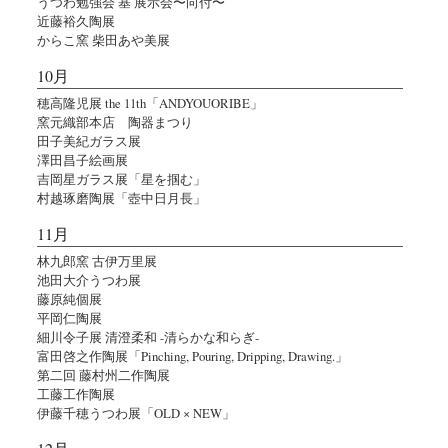
うつわ勉強会 基 展示会〜向付〜
近藤裕久陶展
からこ窯 柴田あや美展
10月
穂高隆児展 the 11th「ANDYOUORIBE」
窯元織部本店 陶器まつり
田子美紀ガラス展
澤田昌子絵画展
吉岡星ガラス展「星を掴む」
村越琢磨陶展「壺中日月長」
11月
林九郎窯 古伊万里展
池田大介うつわ展
藤原純個展
平岡仁陶展
細川令子展 清澄柔和 -清らかな和らぎ-
富田啓之作陶展「Pinching, Pouring, Dripping, Drawing.」
第二回 藤村州二作陶展
工藤工作陶展
伊藤千穂うつわ展「OLD × NEW」