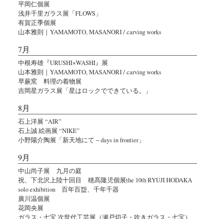
平岡仁個展
浅井千里ガラス展「FLOWS」
有賀正季個展
山本雅則｜YAMAMOTO, MASANORI / carving works
7月
中根寿雄『URUSHI×WASHI』展
山本雅則｜YAMAMOTO, MASANORI / carving works
早蕨窯 料理の着物展
吉岡星ガラス展「星はロックでできている。」
8月
石上洋展 “AIR”
石上誠 絵画展 “NIKE”
小野陽介陶展「新天地にて − days in frontier」
9月
中山尚子展 九月の庭
祝、下北沢上陸十回目 穂髙隆児個展the 10th RYUJI HODAKA
solo exhibition 百年百盌、千年千器
廣川温個展
花岡央展
ガラス・七宝 次世代工芸展（瀬戸切子・吹きガラス・七宝）