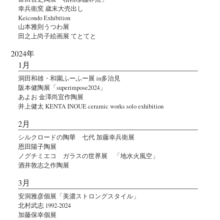
幸兵衛窯 歳末大売出し
Keicondo Exhibition
山本雅則うつわ展
田之上尚子絵画展 てとてと
2024年
1月
洞田和雄・和園ふーふー展 in多治見
阪本健陶展「superimpose2024」
あよお 金澤尚宜作陶展
井上健太 KENTA INOUE ceramic works solo exhibition
2月
シルクロードの陶華 七代 加藤幸兵衛展
恩田陽子陶展
ノグチミエコ ガラスの世界展 「地水火風空」
酒井敦志之作陶展
3月
安洞雅彦個展「美濃ストロングスタイル」
北村武志 1992-2024
加藤保幸個展