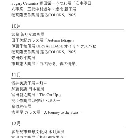
Sugary Ceramics 福田栄一うつわ展「安南寧日」
八事窯 五代中村道年・崇壱 親子展
穂髙隆児作陶展 躍るCOLORS。2025
10月
武藤 茉りか絵画展
田子美紀ガラス展「Autumn foliage」
伊藤千穂個展 OIRYÁSUBASE オイリャァスバセ
穂髙隆児作陶展 躍るCOLORS。2025
寺田鉄平陶展
市川恵大陶展「白の記憶、青の情景」
11月
浅井美恵子展～灯～
加藤眞惠 日本画展
富田啓之陶展「The Cut Up.」
泥々作陶展 堀俊郎・堀太一
藤原純個展
吉岡星 ガラス展 – A Journey to the Stars –
12月
多治見市無形文化財 水月窯展
富田啓之陶展「相転移臨界点」