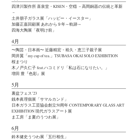
四津川製作所 喜泉堂・KISEN・空穏 －高岡銅器の伝統と革新
－
土井朋子ガラス展「ハッピー・イースター」
加藤正嘉回顧展 あれから９年～軌跡～
四海大陶展「夜明け前」
4月
〜陶芸・日本画〜 近藤精宏・裕久・恵三子親子展
岡井翼「my cup of tea.」TSUBASA OKAI SOLO EXHIBITION
桜まつり
木ノ戸久仁子 feat.ハコミドリ「私は石になりたい。」
増田 豊『色彩』展
5月
裏盆フェス’23
銭本眞理個展「サマルカンド」
日本ガラス工芸協会創立50周年 CONTEMPORARY GLASS ART
EXHIBITION 現代ガラスアート展
ま工房「ま夏のうつわ展」
6月
鈴木健史うつわ展「五行相生」