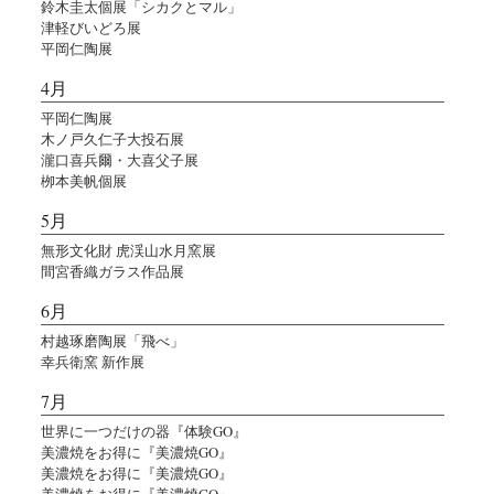
鈴木圭太個展「シカクとマル」
津軽びいどろ展
平岡仁陶展
4月
平岡仁陶展
木ノ戸久仁子大投石展
瀧口喜兵爾・大喜父子展
栁本美帆個展
5月
無形文化財 虎渓山水月窯展
間宮香織ガラス作品展
6月
村越琢磨陶展「飛べ」
幸兵衛窯 新作展
7月
世界に一つだけの器『体験GO』
美濃焼をお得に『美濃焼GO』
美濃焼をお得に『美濃焼GO』
美濃焼をお得に『美濃焼GO』