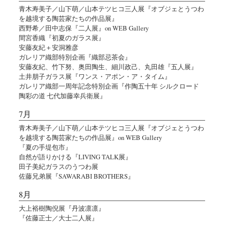
青木寿美子／山下萌／山本テツヒコ三人展『オブジェとうつわ
を越境する陶芸家たちの作品展』
西野希／田中志保『二人展』on WEB Gallery
間宮香織『初夏のガラス展』
安藤友紀＋安洞雅彦
ガレリア織部特別企画『織部忌茶会』
安藤友紀、竹下努、奥田陶生、細川政己、丸田雄『五人展』
土井朋子ガラス展『ワンス・アポン・ア・タイム』
ガレリア織部一周年記念特別企画『作陶五十年 シルクロード
陶彩の道 七代加藤幸兵衛展』
7月
青木寿美子／山下萌／山本テツヒコ三人展『オブジェとうつわ
を越境する陶芸家たちの作品展』on WEB Gallery
『夏の手堤包市』
自然が語りかける『LIVING TALK展』
田子美紀ガラスのうつわ展
佐藤兄弟展『SAWARABI BROTHERS』
8月
大上裕樹陶倪展『丹波凛凛』
『佐藤正士／大士二人展』