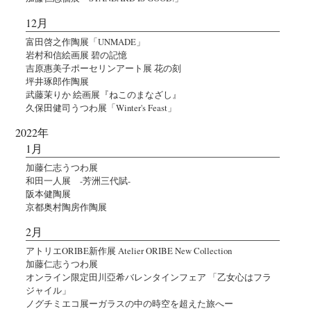
12月
富田啓之作陶展「UNMADE」
岩村和信絵画展 碧の記憶
吉原惠美子ポーセリンアート展 花の刻
坪井琢郎作陶展
武藤茉りか 絵画展『ねこのまなざし』
久保田健司うつわ展「Winter's Feast」
2022年
1月
加藤仁志うつわ展
和田一人展 -芳洲三代賦-
阪本健陶展
京都奥村陶房作陶展
2月
アトリエORIBE新作展 Atelier ORIBE New Collection
加藤仁志うつわ展
オンライン限定田川亞希バレンタインフェア 「乙女心はフラ
ジャイル」
ノグチミエコ展ーガラスの中の時空を超えた旅へー