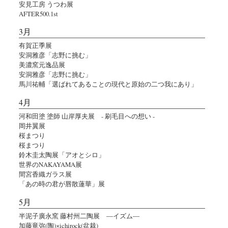
安見工房 うつわ展
AFTER500.1st
3月
有賀正季展
安洞雅彦「志野に挑む」
美濃窯元逸品展
安洞雅彦「志野に挑む」
馬川祐輔「選ばれてあることの現代と原始の二つ我にあり」
4月
河和田塗 塗師 山岸厚夫展 - 刷毛目への想い -
岡井翼展
桜まつり
桜まつり
鈴木圭太陶展「アオとシロ」
世界のNAKAYAMA展
間宮香織ガラス展
「あの時の君が唇散蓮華」展
5月
半泥子廣永窯 藤村州二陶展 ―イズム―
加藤竜弥(陶)×ichirock(盆栽)