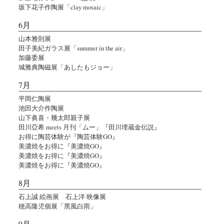
坂下花子作陶展「clay mosaic」
6月
山本雅則展
田子美紀ガラス展「summer in the air」
加藤委展
城雅典陶磁展「あしたもジョー」
7月
平岡仁陶展
池田大介作陶展
山下眞喜・幾太郎親子展
田川亞希 meets 月刊「ムー」『田川埋蔵金伝説』
お得に陶芸体験が『陶芸体験GO』
美濃焼をお得に『美濃焼GO』
美濃焼をお得に『美濃焼GO』
美濃焼をお得に『美濃焼GO』
8月
石上誠 絵画展 石上洋 映像展
穂高隆児個展「黑風白雨」
9月