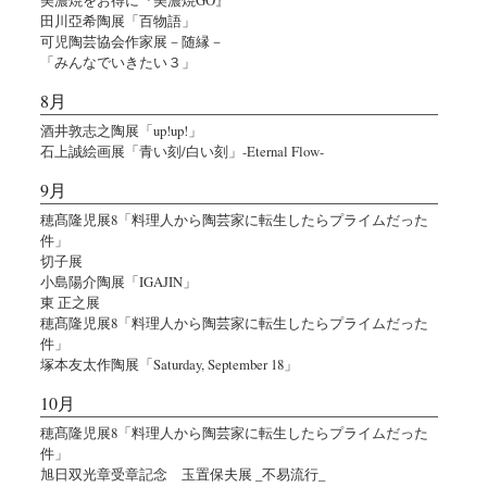
田川亞希陶展「百物語」
可児陶芸協会作家展－随縁－
「みんなでいきたい３」
8月
酒井敦志之陶展「up!up!」
石上誠絵画展「青い刻/白い刻」-Eternal Flow-
9月
穂髙隆児展8「料理人から陶芸家に転生したらプライムだった
件」
切子展
小島陽介陶展「IGAJIN」
東 正之展
穂髙隆児展8「料理人から陶芸家に転生したらプライムだった
件」
塚本友太作陶展「Saturday, September 18」
10月
穂髙隆児展8「料理人から陶芸家に転生したらプライムだった
件」
旭日双光章受章記念 玉置保夫展 _不易流行_