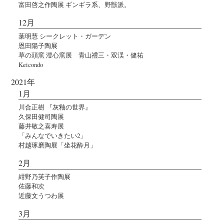
富田啓之作陶展 ギンギラ系、野獣派。
12月
葉明慧 シークレット・ガーデン
恩田陽子陶展
草の頭窯 澄心窯展 青山禮三・双渓・健祐
Keicondo
2021年
1月
川合正樹 『灰釉の世界』
久保田健司陶展
藤井敬之喜寿展
「みんなでいきたい2」
村越琢磨陶展「坐花酔月」
2月
紺野乃芙子作陶展
佐藤和次
近藤文うつわ展
3月