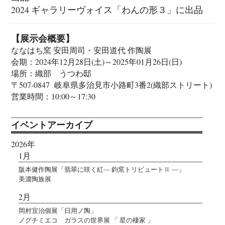
2024 ギャラリーヴォイス「わんの形３」に出品
【展示会概要】
ななはち窯 安田周司・安田道代 作陶展
会期：2024年12月28日(土)～2025年01月26日(日)
場所：織部 うつわ邸
〒507-0847 岐阜県多治見市小路町3番2(織部ストリート)
営業時間：10:00～17:30
イベントアーカイブ
2026年
1月
阪本健作陶展「翡翠に咲く紅― 鈞窯トリビュートⅡ ―」
美濃陶族展
2月
岡村宜治個展「日用ノ陶」
ノグチミエコ ガラスの世界展 「 星の棲家 」