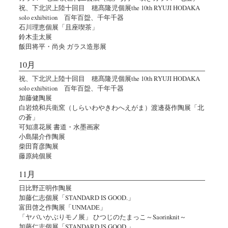
祝、下北沢上陸十回目 穂髙隆児個展the 10th RYUJI HODAKA
solo exhibition 百年百盌、千年千器
石川理恵個展「且座喫茶」
鈴木圭太展
飯田将平・尚央 ガラス造形展
10月
祝、下北沢上陸十回目 穂髙隆児個展the 10th RYUJI HODAKA
solo exhibition 百年百盌、千年千器
加藤健陶展
白岩焼和兵衛窯（しらいわやきわへえがま）渡邊葵作陶展「北
の蒼」
可知凛花展 書道・水墨画家
小島陽介作陶展
柴田育彦陶展
藤原純個展
11月
日比野正明作陶展
加藤仁志個展「STANDARD IS GOOD.」
富田啓之作陶展「UNMADE」
「ヤバいかぶりモノ展」 ひつじのたまっこ～Saorinknit～
加藤仁志個展「STANDARD IS GOOD.」