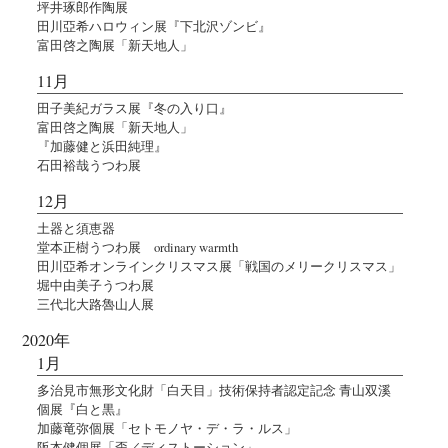
坪井琢郎作陶展
田川亞希ハロウィン展『下北沢ゾンビ』
富田啓之陶展「新天地人」
11月
田子美紀ガラス展『冬の入り口』
富田啓之陶展「新天地人」
『加藤健と浜田純理』
石田裕哉うつわ展
12月
土器と須恵器
堂本正樹うつわ展 ordinary warmth
田川亞希オンラインクリスマス展「戦国のメリークリスマス」
堀中由美子うつわ展
三代北大路魯山人展
2020年
1月
多治見市無形文化財「白天目」技術保持者認定記念 青山双溪
個展『白と黒』
加藤竜弥個展「セトモノヤ・デ・ラ・ルス」
阪本健個展「歪／ディストーション」