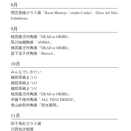
8月
間宮香織ガラス展『Kaori Mamiya〈studio Calder〉 Glass Art Solo
Exhibition』
9月
穂髙隆児作陶展『DEAD or ORIBE』
馬川祐輔陶展「ANIMA」
穂髙隆児作陶展『DEAD or ORIBE』
坂下花子作陶展「Harvest」
10月
みんなでいきたい
織部茶碗まつり
織部茶碗まつり
織部茶碗まつり
穂髙隆児作陶展『DEAD or ORIBE』
伊藤千穂作陶展「ALL THAT DIGEST」
青山鉄郎作陶展『碧水紫明』
11月
田子美紀ガラス展
川西知沙個展