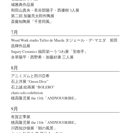
城雅典作品展
和田山真央・長谷部陽子・西優樹 3人展
第二回 加藤亮太郎作陶展
斎藤知陶展「千里同風」
7月
Wood Work studio Taller de Maeda タジェール・デ･マエダ 前田
昌輝作品展
Sugary Ceramics 福田栄一うつわ展「安南手」
永草陽平・西野希・加藤好康 三人展
8月
アニミズムと田川亞希
石上洋展 “Green Dive”
石上誠 絵画展 “BOLERO”
chato solo exhibition
穂高隆児展 the 11th「ANDYOUORIBE」
9月
有賀正季展
穂高隆児展 the 11th「ANDYOUORIBE」
川西知沙個展「朝の風景」