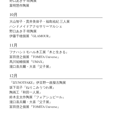
野口あき子 咲陶展
葉明慧作陶展
10月
大山智子・貫井美保子・福島祐紀 三人展
ハンドメイドアクセサリーマルシェ
野口あき子 咲陶展
伊藤千穂個展『GLAMOUR』
11月
フナハシトモハル木工展『木と生きる』
富田啓之個展『TOMITA Universe』
馬川祐輔個展『UMAX』
瀧口喜兵爾・大喜『父子展』
12月
『IZUNOTFAKE』伊豆野一政擬古陶展
坂下花子『ねりこみうつわ展』
陶画工『和田一人展』
鈴木圭太作陶展『フォアシュピール』
瀧口喜兵爾・大喜『父子展』
富田啓之個展『TOMITA Universe』