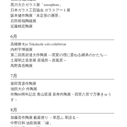
黒川大介ガラス展「amorphous」
日本ガラス工芸協会 ガラスアート展
阪本健作陶展「未定形の層景」
石田裕哉陶磁展
近藤精宏陶展
6月
高橋燎 Ryo Takahashi solo exhibition
内村宇博個展
第二回黒岩達大作陶展 ―窯変の理に委ねる継承のかたち―
土屋明之造形展 居場所～原風景～
馬野真吾陶展
7月
柴田育彦作陶展
池田大介 作陶展
作陶60周年記念 青山双溪 喜寿作陶展－四苦八苦で万事きゅう
す－
8月
加藤音作陶展 薮庭便り －草思ふ 草語る－
中野日和 油彩画展 「縁」