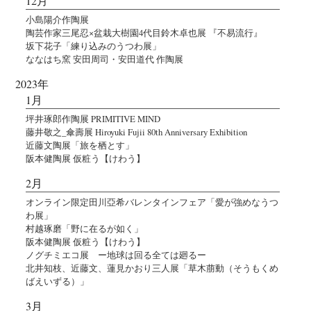
12月
小島陽介作陶展
陶芸作家三尾忍×盆栽大樹園4代目鈴木卓也展 『不易流行』
坂下花子「練り込みのうつわ展」
ななはち窯 安田周司・安田道代 作陶展
2023年
1月
坪井琢郎作陶展 PRIMITIVE MIND
藤井敬之_傘壽展 Hiroyuki Fujii 80th Anniversary Exhibition
近藤文陶展「旅を栖とす」
阪本健陶展 仮粧う【けわう】
2月
オンライン限定田川亞希バレンタインフェア「愛が強めなうつ
わ展」
村越琢磨「野に在るが如く」
阪本健陶展 仮粧う【けわう】
ノグチミエコ展 ー地球は回る全ては廻るー
北井知枝、近藤文、蓮見かおり三人展「草木萠動（そうもくめ
ばえいずる）」
3月