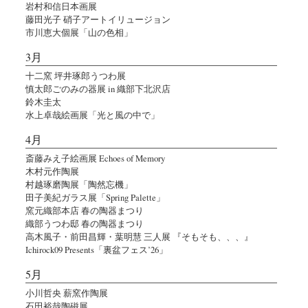
岩村和信日本画展
藤田光子 硝子アートイリュージョン
市川恵大個展「山の色相」
3月
十二窯 坪井琢郎うつわ展
慎太郎ごのみの器展 in 織部下北沢店
鈴木圭太
水上卓哉絵画展「光と風の中で」
4月
斎藤みえ子絵画展 Echoes of Memory
木村元作陶展
村越琢磨陶展「陶然忘機」
田子美紀ガラス展「Spring Palette」
窯元織部本店 春の陶器まつり
織部うつわ邸 春の陶器まつり
高木風子・前田昌輝・葉明慧 三人展 『そもそも、、、』
Ichirock09 Presents「裏盆フェス’26」
5月
小川哲央 薪窯作陶展
石田裕哉陶磁展