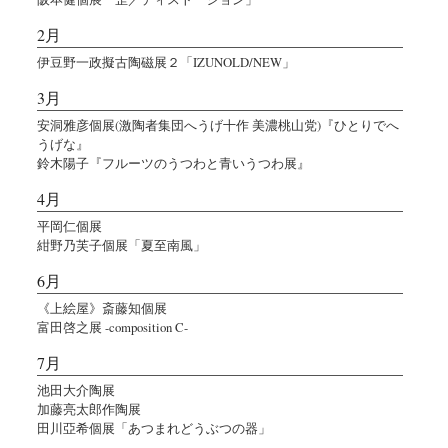
2月
伊豆野一政擬古陶磁展２「IZUNOLD/NEW」
3月
安洞雅彦個展(激陶者集団へうげ十作 美濃桃山党)『ひとりでへ
うげな』
鈴木陽子『フルーツのうつわと青いうつわ展』
4月
平岡仁個展
紺野乃芙子個展「夏至南風」
6月
《上絵屋》斎藤知個展
富田啓之展 -composition C-
7月
池田大介陶展
加藤亮太郎作陶展
田川亞希個展「あつまれどうぶつの器」