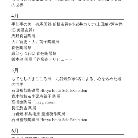
の世界
4月
手仕事の美 有馬国雄(前橋友禅)/小岩井カリナ(上田紬)/河村尚
江(美濃友禅)
馬野真吾陶展
大井寛史・大井萌子陶磁展
春色陶器祭
織部うつわ邸 春色陶器祭
阪本健 個展「鈞窯瓷トリビュート」
5月
もてなしのまごころ展 九谷焼作家9名による、心を込めた器
の世界
石田裕哉陶磁展 Hiroya Ishida Solo Exhibition
青木益枝＆小栗寿賀子 陶展
高橋燎陶展「integration」
長江惣吉 陶展
白岩焼 和兵衛窯 渡邊葵作陶展
石田裕哉陶磁展 Hiroya Ishida Solo Exhibition
6月