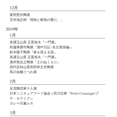
12月
葉明慧作陶展
苫米地正樹「情熱と耐熱の愛だ。」
2019年
1月
美濃玉山窯 玉置保夫『一門展』
村越琢磨作陶展『酒中日記 -名古屋栄編-』
鈴木陽子陶展『春を迎える器』
美濃玉山窯 玉置保夫『一門展』
酒井敦志之陶展『土のぬくもり』
四代目桂山窯和田和文作陶展
馬川祐輔うつわ展
2月
女流陶芸家十人展
日本ミニチュアフード協会 x 田川亞希『Petite Céramique(プ
チ・セラミク)』
カレー沢薫ル６
3月