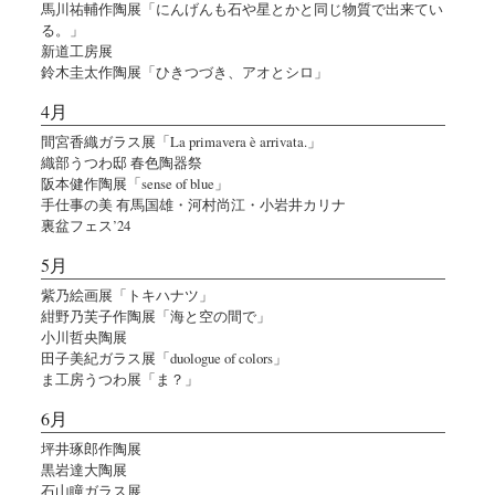
馬川祐輔作陶展「にんげんも石や星とかと同じ物質で出来てい
る。」
新道工房展
鈴木圭太作陶展「ひきつづき、アオとシロ」
4月
間宮香織ガラス展「La primavera è arrivata.」
織部うつわ邸 春色陶器祭
阪本健作陶展「sense of blue」
手仕事の美 有馬国雄・河村尚江・小岩井カリナ
裏盆フェス’24
5月
紫乃絵画展「トキハナツ」
紺野乃芙子作陶展「海と空の間で」
小川哲央陶展
田子美紀ガラス展「duologue of colors」
ま工房うつわ展「ま？」
6月
坪井琢郎作陶展
黒岩達大陶展
石山瞳ガラス展