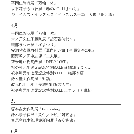
平岡仁陶魂展『万物一体』
坂下花子うつわ展『春のパン皿まつり』
ジェイムズ・イラズムス／イラズムス千尋二人展『陶と織』
4月
平岡仁陶魂展『万物一体』
木ノ戸久仁子超陶展『超石器時代２』
織部うつわ邸『桜まつり』
安洞雅彦豆向付展『豆向付だヨ！全員集合2019』
西野希／田中志保『二人展』
苫米地正樹陶酔展『DEEP LOVE』
祝令和元年改元記念特別SALE at 織部うつわ邸
祝令和元年改元記念特別SALE in 織部本店
鈴木圭太作陶展『対話』
改元桃山元年『美濃桃山陶六人展』
祝令和元年改元記念特別SALE in ガレリア織部
5月
塚本友太作陶展「keep calm」
鈴木陽子個展『染付／上絵／箸置き』
青馬窯銭本眞理波斯陶展『蒼空陶路』
6月