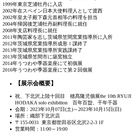
1999年東京芝浦牡丹に入店
2002年在スペイン日本大使料理人として渡西
2002年皇太子殿下森元首相等の料理を担当
2004年帰国後芝浦牡丹副料理長に就任
2008年支店料理長に就任
2011年陶芸家を志し茨城県笠間窯業指導所に入所
2012年茨城県窯業指導所成形Ⅰ課終了
2013年茨城県窯業指導所実践課終了
2013年茨城県笠間市に築窯独立
2014年うつわや季器楽座にて初個展
2016年うつわや季器楽座にて第２回個展
【展示会概要】
祝、下北沢上陸十回目 穂髙隆児個展the 10th RYUJI
HODAKA solo exhibition 百年百盌、千年千器
会期：2023年10月07日(土)～2023年10月15日(日)
場所：織部下北沢店
〒155-0031 東京都世田谷区北沢2-2-3 1F
営業時間：11:00～19:00