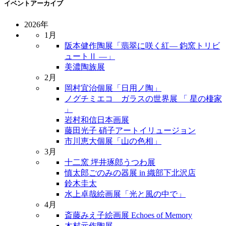
イベントアーカイブ
2026年
1月
阪本健作陶展「翡翠に咲く紅― 鈞窯トリビ
ュートⅡ ―」
美濃陶族展
2月
岡村宜治個展「日用ノ陶」
ノグチミエコ ガラスの世界展 「 星の棲家
」
岩村和信日本画展
藤田光子 硝子アートイリュージョン
市川恵大個展「山の色相」
3月
十二窯 坪井琢郎うつわ展
慎太郎ごのみの器展 in 織部下北沢店
鈴木圭太
水上卓哉絵画展「光と風の中で」
4月
斎藤みえ子絵画展 Echoes of Memory
木村元作陶展