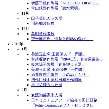
伊藤千穂作陶展「ALL THAT DIGEST」
青山鉄郎作陶展『碧水紫明』
11月
田子美紀ガラス展
川西知沙個展
12月
葉明慧作陶展
苫米地正樹「情熱と耐熱の愛だ。」
2019年
1月
美濃玉山窯 玉置保夫『一門展』
村越琢磨作陶展『酒中日記 -名古屋栄編-』
鈴木陽子陶展『春を迎える器』
美濃玉山窯 玉置保夫『一門展』
酒井敦志之陶展『土のぬくもり』
四代目桂山窯和田和文作陶展
馬川祐輔うつわ展
2月
女流陶芸家十人展
日本ミニチュアフード協会 x 田川亞希
『Petite Céramique(プチ・セラミク)』