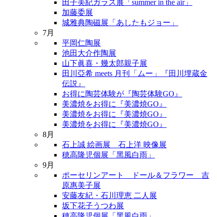
田子美紀ガラス展「summer in the air」
加藤委展
城雅典陶磁展「あしたもジョー」
7月
平岡仁陶展
池田大介作陶展
山下眞喜・幾太郎親子展
田川亞希 meets 月刊「ムー」『田川埋蔵金
伝説』
お得に陶芸体験が『陶芸体験GO』
美濃焼をお得に『美濃焼GO』
美濃焼をお得に『美濃焼GO』
美濃焼をお得に『美濃焼GO』
8月
石上誠 絵画展 石上洋 映像展
穂高隆児個展「黑風白雨」
9月
ポーセリンアート ドール＆フラワー 吉
原惠美子展
安藤友紀・石川理恵 二人展
坂下花子うつわ展
穂高隆児個展「黑風白雨」