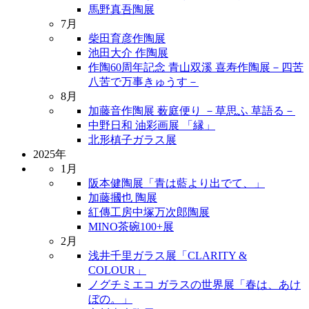
馬野真吾陶展
7月
柴田育彦作陶展
池田大介 作陶展
作陶60周年記念 青山双溪 喜寿作陶展－四苦
八苦で万事きゅうす－
8月
加藤音作陶展 薮庭便り －草思ふ 草語る－
中野日和 油彩画展 「縁」
北形槙子ガラス展
2025年
1月
阪本健陶展「青は藍より出でて、」
加藤摑也 陶展
紅傳工房中塚万次郎陶展
MINO茶碗100+展
2月
浅井千里ガラス展「CLARITY &
COLOUR」
ノグチミエコ ガラスの世界展「春は、あけ
ぼの。」