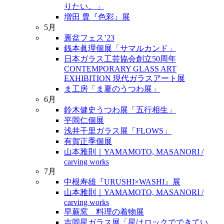
りたい。」
増田 豊『色彩』展
5月
裏盆フェス’23
銭本眞理個展「サマルカンド」
日本ガラス工芸協会創立50周年
CONTEMPORARY GLASS ART
EXHIBITION 現代ガラスアート展
ま工房「ま夏のうつわ展」
6月
鈴木健史うつわ展「五行相生」
平岡仁個展
浅井千里ガラス展「FLOWS」
有賀正季個展
山本雅則｜YAMAMOTO, MASANORI /
carving works
7月
中根寿雄『URUSHI×WASHI』展
山本雅則｜YAMAMOTO, MASANORI /
carving works
早蕨窯 料理の着物展
吉岡星ガラス展「星はロックでできてい