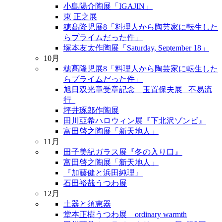
小島陽介陶展「IGAJIN」
東 正之展
穂髙隆児展8「料理人から陶芸家に転生した
らプライムだった件」
塚本友太作陶展「Saturday, September 18」
10月
穂髙隆児展8「料理人から陶芸家に転生した
らプライムだった件」
旭日双光章受章記念 玉置保夫展 _不易流
行_
坪井琢郎作陶展
田川亞希ハロウィン展『下北沢ゾンビ』
富田啓之陶展「新天地人」
11月
田子美紀ガラス展『冬の入り口』
富田啓之陶展「新天地人」
『加藤健と浜田純理』
石田裕哉うつわ展
12月
土器と須恵器
堂本正樹うつわ展 ordinary warmth