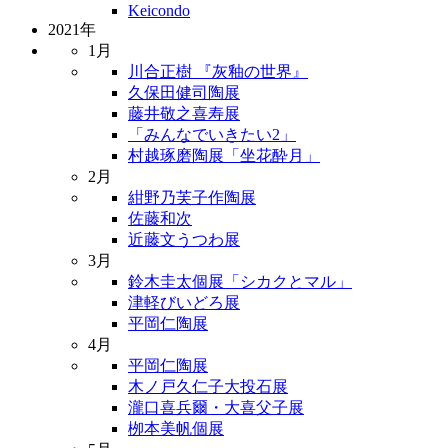
Keicondo
2021年
1月
川合正樹 『灰釉の世界』
久保田健司陶展
藤井敬之喜寿展
「みんなでいきたい2」
村越琢磨陶展「坐花酔月」
2月
紺野乃芙子作陶展
佐藤和次
近藤文うつわ展
3月
鈴木圭太個展「シカクとマル」
津軽びいどろ展
平岡仁陶展
4月
平岡仁陶展
木ノ戸久仁子大投石展
瀧口喜兵爾・大喜父子展
栁本美帆個展