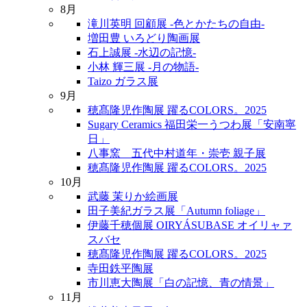
8月
滝川英明 回顧展 -色とかたちの自由-
増田豊 いろどり陶画展
石上誠展 -水辺の記憶-
小林 輝三展 -月の物語-
Taizo ガラス展
9月
穂髙隆児作陶展 躍るCOLORS。2025
Sugary Ceramics 福田栄一うつわ展「安南寧
日」
八事窯 五代中村道年・崇壱 親子展
穂髙隆児作陶展 躍るCOLORS。2025
10月
武藤 茉りか絵画展
田子美紀ガラス展「Autumn foliage」
伊藤千穂個展 OIRYÁSUBASE オイリャァ
スバセ
穂髙隆児作陶展 躍るCOLORS。2025
寺田鉄平陶展
市川恵大陶展「白の記憶、青の情景」
11月