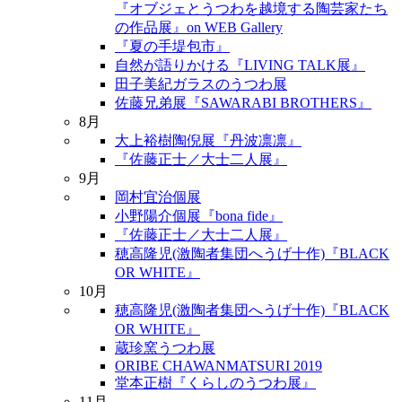
『オブジェとうつわを越境する陶芸家たち
の作品展』on WEB Gallery
『夏の手堤包市』
自然が語りかける『LIVING TALK展』
田子美紀ガラスのうつわ展
佐藤兄弟展『SAWARABI BROTHERS』
8月
大上裕樹陶倪展『丹波凛凛』
『佐藤正士／大士二人展』
9月
岡村宜治個展
小野陽介個展『bona fide』
『佐藤正士／大士二人展』
穂高隆児(激陶者集団へうげ十作)『BLACK
OR WHITE』
10月
穂高隆児(激陶者集団へうげ十作)『BLACK
OR WHITE』
蔵珍窯うつわ展
ORIBE CHAWANMATSURI 2019
堂本正樹『くらしのうつわ展』
11月