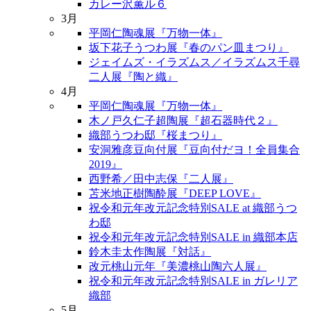
カレー沢薫ル６
3月
平岡仁陶魂展『万物一体』
坂下花子うつわ展『春のパン皿まつり』
ジェイムズ・イラズムス／イラズムス千尋
二人展『陶と織』
4月
平岡仁陶魂展『万物一体』
木ノ戸久仁子超陶展『超石器時代２』
織部うつわ邸『桜まつり』
安洞雅彦豆向付展『豆向付だヨ！全員集合
2019』
西野希／田中志保『二人展』
苫米地正樹陶酔展『DEEP LOVE』
祝令和元年改元記念特別SALE at 織部うつ
わ邸
祝令和元年改元記念特別SALE in 織部本店
鈴木圭太作陶展『対話』
改元桃山元年『美濃桃山陶六人展』
祝令和元年改元記念特別SALE in ガレリア
織部
5月