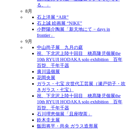
る。」
8月
石上洋展 “AIR”
石上誠 絵画展 “NIKE”
小野陽介陶展「新天地にて − days in
frontier」
9月
中山尚子展 九月の庭
祝、下北沢上陸十回目 穂髙隆児個展the
10th RYUJI HODAKA solo exhibition 百年
百盌、千年千器
廣川温個展
花岡央展
ガラス・七宝 次世代工芸展（瀬戸切子・吹
きガラス・七宝）
祝、下北沢上陸十回目 穂髙隆児個展the
10th RYUJI HODAKA solo exhibition 百年
百盌、千年千器
石川理恵個展「且座喫茶」
鈴木圭太展
飯田将平・尚央 ガラス造形展