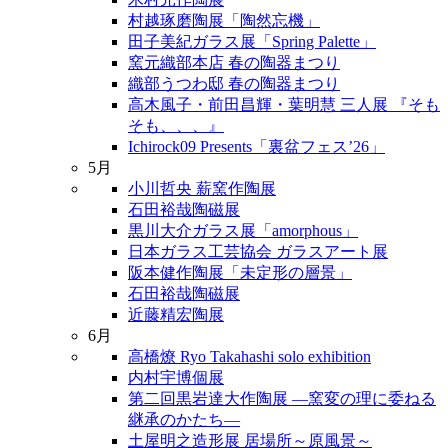
村越琢磨陶展「陶然忘機」
田子美紀ガラス展「Spring Palette」
窯元織部本店 春の陶器まつり
織部うつわ邸 春の陶器まつり
高木風子・前田昌輝・葉明慧 三人展 『そも
そも、、、』
Ichirock09 Presents「裏盆フェス’26」
5月
小川哲央 薪窯作陶展
石田裕哉陶磁展
黒川大介ガラス展「amorphous」
日本ガラス工芸協会 ガラスアート展
阪本健作陶展「未定形の層景」
石田裕哉陶磁展
近藤精宏陶展
6月
高橋燎 Ryo Takahashi solo exhibition
内村宇博個展
第二回黒岩達大作陶展 ―窯変の理に委ねる
継承のかたち―
土屋明之造形展 居場所～原風景～