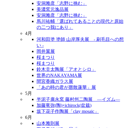
安洞雅彦「志野に挑む」
美濃窯元逸品展
安洞雅彦「志野に挑む」
馬川祐輔「選ばれてあることの現代と原始
の二つ我にあり」
4月
河和田塗 塗師 山岸厚夫展 - 刷毛目への想
い -
岡井翼展
桜まつり
桜まつり
鈴木圭太陶展「アオとシロ」
世界のNAKAYAMA展
間宮香織ガラス展
「あの時の君が唇散蓮華」展
5月
半泥子廣永窯 藤村州二陶展 ―イズム―
加藤竜弥(陶)×ichirock(盆栽)
坂下花子作陶展「clay mosaic」
6月
山本雅則展