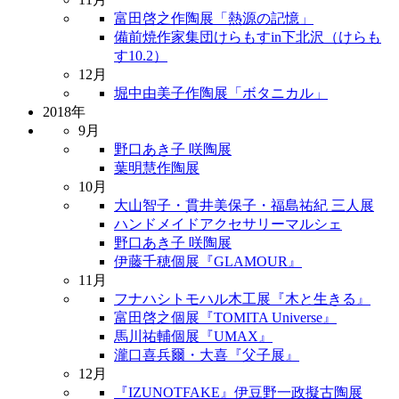
富田啓之作陶展「熱源の記憶」
備前焼作家集団けらもすin下北沢（けらも
す10.2）
12月
堀中由美子作陶展「ボタニカル」
2018年
9月
野口あき子 咲陶展
葉明慧作陶展
10月
大山智子・貫井美保子・福島祐紀 三人展
ハンドメイドアクセサリーマルシェ
野口あき子 咲陶展
伊藤千穂個展『GLAMOUR』
11月
フナハシトモハル木工展『木と生きる』
富田啓之個展『TOMITA Universe』
馬川祐輔個展『UMAX』
瀧口喜兵爾・大喜『父子展』
12月
『IZUNOTFAKE』伊豆野一政擬古陶展