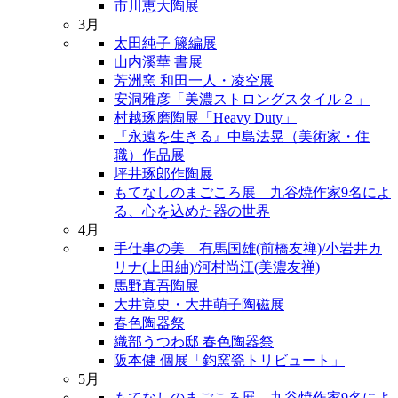
市川恵大陶展
3月
太田純子 籐編展
山内溪華 書展
芳洲窯 和田一人・凌空展
安洞雅彦「美濃ストロングスタイル２」
村越琢磨陶展「Heavy Duty」
『永遠を生きる』中島法晃（美術家・住
職）作品展
坪井琢郎作陶展
もてなしのまごころ展 九谷焼作家9名によ
る、心を込めた器の世界
4月
手仕事の美 有馬国雄(前橋友禅)/小岩井カ
リナ(上田紬)/河村尚江(美濃友禅)
馬野真吾陶展
大井寛史・大井萌子陶磁展
春色陶器祭
織部うつわ邸 春色陶器祭
阪本健 個展「鈞窯瓷トリビュート」
5月
もてなしのまごころ展 九谷焼作家9名によ