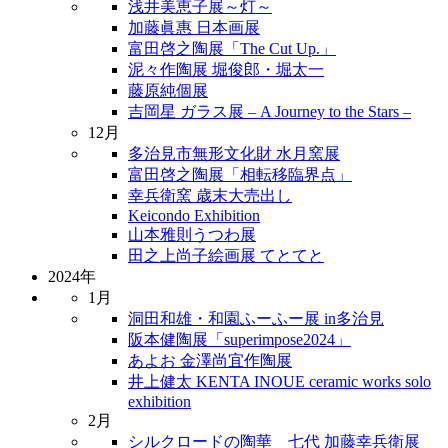
浅井美恵子展～灯～
加藤眞惠 日本画展
富田啓之陶展「The Cut Up.」
泥々作陶展 堀俊郎・堀太一
藤原純個展
吉岡星 ガラス展 – A Journey to the Stars –
12月
多治見市無形文化財 水月窯展
富田啓之陶展「相転移臨界点」
幸兵衛窯 歳末大売出し
Keicondo Exhibition
山本雅則うつわ展
田之上尚子絵画展 てとてと
2024年
1月
洞田和雄・和園ふーふー展 in多治見
阪本健陶展「superimpose2024」
あよお 金澤尚宜作陶展
井上健太 KENTA INOUE ceramic works solo
exhibition
2月
シルクロードの陶華 七代 加藤幸兵衛展