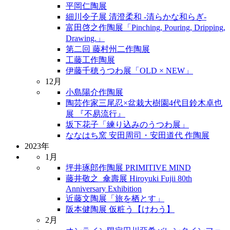
平岡仁陶展
細川令子展 清澄柔和 -清らかな和らぎ-
富田啓之作陶展「Pinching, Pouring, Dripping,
Drawing.」
第二回 藤村州二作陶展
工藤工作陶展
伊藤千穂うつわ展「OLD × NEW」
12月
小島陽介作陶展
陶芸作家三尾忍×盆栽大樹園4代目鈴木卓也
展 『不易流行』
坂下花子「練り込みのうつわ展」
ななはち窯 安田周司・安田道代 作陶展
2023年
1月
坪井琢郎作陶展 PRIMITIVE MIND
藤井敬之_傘壽展 Hiroyuki Fujii 80th
Anniversary Exhibition
近藤文陶展「旅を栖とす」
阪本健陶展 仮粧う【けわう】
2月