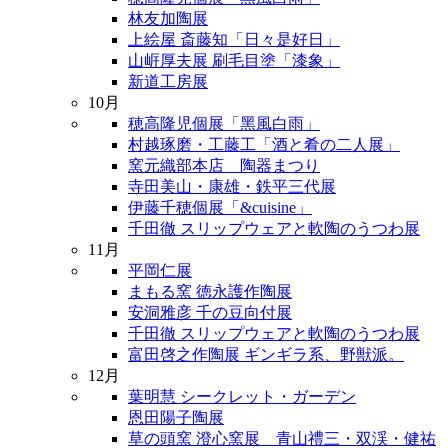
林友加陶展
上絵屋 斎藤知「日々是好日」
山㟁厚夫展 刷毛目塗「漆象」
新道工房展
10月
穂高隆児個展「黑風白雨」
村越琢磨・工藤工「酒と肴の二人展」
窯元織部本店 陶器まつり
寺田美山・康雄・鉄平三代展
伊藤千穂個展「&cuisine」
千田徹 スリップウェアと軟陶のうつわ展
11月
平岡仁展
まもる窯 徳永護作陶展
安洞雅彦 千の豆向付展
千田徹 スリップウェアと軟陶のうつわ展
富田啓之作陶展 ギンギラ系、野獣派。
12月
葉明慧 シークレット・ガーデン
恩田陽子陶展
草の頭窯 澄心窯展 青山禮三・双渓・健祐