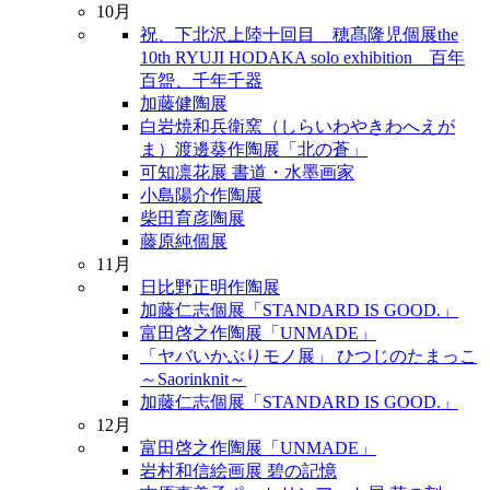
10月
祝、下北沢上陸十回目 穂髙隆児個展the
10th RYUJI HODAKA solo exhibition 百年
百盌、千年千器
加藤健陶展
白岩焼和兵衛窯（しらいわやきわへえが
ま）渡邊葵作陶展「北の蒼」
可知凛花展 書道・水墨画家
小島陽介作陶展
柴田育彦陶展
藤原純個展
11月
日比野正明作陶展
加藤仁志個展「STANDARD IS GOOD.」
富田啓之作陶展「UNMADE」
「ヤバいかぶりモノ展」 ひつじのたまっこ
～Saorinknit～
加藤仁志個展「STANDARD IS GOOD.」
12月
富田啓之作陶展「UNMADE」
岩村和信絵画展 碧の記憶