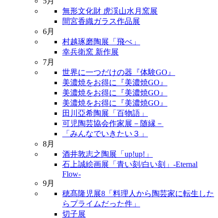
5月
無形文化財 虎渓山水月窯展
間宮香織ガラス作品展
6月
村越琢磨陶展「飛べ」
幸兵衛窯 新作展
7月
世界に一つだけの器『体験GO』
美濃焼をお得に『美濃焼GO』
美濃焼をお得に『美濃焼GO』
美濃焼をお得に『美濃焼GO』
田川亞希陶展「百物語」
可児陶芸協会作家展－随縁－
「みんなでいきたい３」
8月
酒井敦志之陶展「up!up!」
石上誠絵画展「青い刻/白い刻」-Eternal
Flow-
9月
穂髙隆児展8「料理人から陶芸家に転生した
らプライムだった件」
切子展