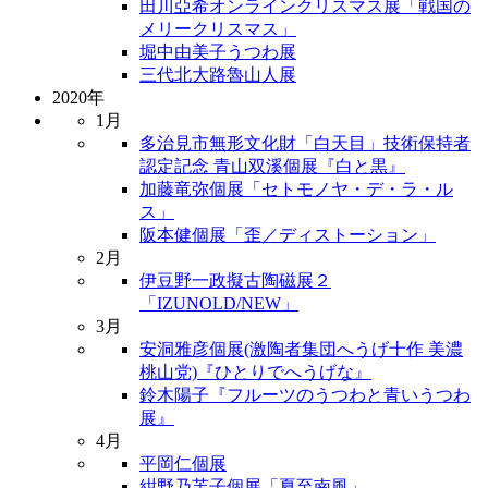
田川亞希オンラインクリスマス展「戦国の
メリークリスマス」
堀中由美子うつわ展
三代北大路魯山人展
2020年
1月
多治見市無形文化財「白天目」技術保持者
認定記念 青山双溪個展『白と黒』
加藤竜弥個展「セトモノヤ・デ・ラ・ル
ス」
阪本健個展「歪／ディストーション」
2月
伊豆野一政擬古陶磁展２
「IZUNOLD/NEW」
3月
安洞雅彦個展(激陶者集団へうげ十作 美濃
桃山党)『ひとりでへうげな』
鈴木陽子『フルーツのうつわと青いうつわ
展』
4月
平岡仁個展
紺野乃芙子個展「夏至南風」