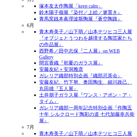
塚本友太作陶展「keep calm」
鈴木陽子個展『染付／上絵／箸置き』
青馬窯銭本眞理波斯陶展『蒼空陶路』
6月
青木寿美子／山下萌／山本テツヒコ三人展
『オブジェとうつわを越境する陶芸家たち
の作品展』
西野希／田中志保『二人展』on WEB
Gallery
間宮香織『初夏のガラス展』
安藤友紀＋安洞雅彦
ガレリア織部特別企画『織部忌茶会』
安藤友紀、竹下努、奥田陶生、細川政己、
丸田雄『五人展』
土井朋子ガラス展『ワンス・アポン・ア・
タイム』
ガレリア織部一周年記念特別企画『作陶五
十年 シルクロード陶彩の道 七代加藤幸兵衛
展』
7月
青木寿美子／山下萌／山本テツヒコ三人展