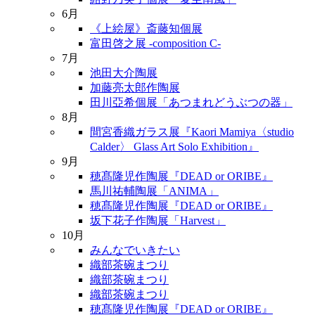
6月
《上絵屋》斎藤知個展
富田啓之展 -composition C-
7月
池田大介陶展
加藤亮太郎作陶展
田川亞希個展「あつまれどうぶつの器」
8月
間宮香織ガラス展『Kaori Mamiya〈studio
Calder〉 Glass Art Solo Exhibition』
9月
穂髙隆児作陶展『DEAD or ORIBE』
馬川祐輔陶展「ANIMA」
穂髙隆児作陶展『DEAD or ORIBE』
坂下花子作陶展「Harvest」
10月
みんなでいきたい
織部茶碗まつり
織部茶碗まつり
織部茶碗まつり
穂髙隆児作陶展『DEAD or ORIBE』