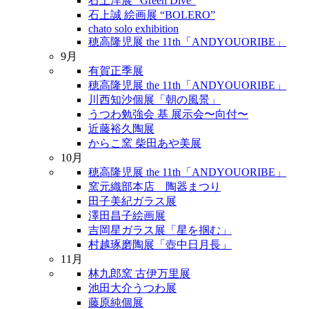
石上洋展 “Green Dive”
石上誠 絵画展 “BOLERO”
chato solo exhibition
穂高隆児展 the 11th「ANDYOUORIBE」
9月
有賀正季展
穂高隆児展 the 11th「ANDYOUORIBE」
川西知沙個展「朝の風景」
うつわ勉強会 基 展示会〜向付〜
近藤裕久陶展
からこ窯 柴田あや美展
10月
穂高隆児展 the 11th「ANDYOUORIBE」
窯元織部本店 陶器まつり
田子美紀ガラス展
澤田昌子絵画展
吉岡星ガラス展「星を掴む」
村越琢磨陶展「壺中日月長」
11月
林九郎窯 古伊万里展
池田大介うつわ展
藤原純個展