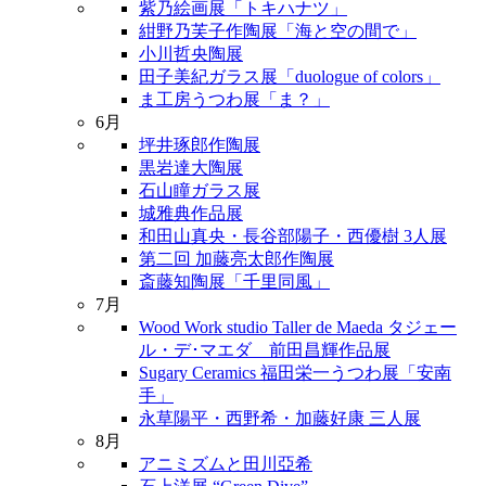
紫乃絵画展「トキハナツ」
紺野乃芙子作陶展「海と空の間で」
小川哲央陶展
田子美紀ガラス展「duologue of colors」
ま工房うつわ展「ま？」
6月
坪井琢郎作陶展
黒岩達大陶展
石山瞳ガラス展
城雅典作品展
和田山真央・長谷部陽子・西優樹 3人展
第二回 加藤亮太郎作陶展
斎藤知陶展「千里同風」
7月
Wood Work studio Taller de Maeda タジェー
ル・デ･マエダ 前田昌輝作品展
Sugary Ceramics 福田栄一うつわ展「安南
手」
永草陽平・西野希・加藤好康 三人展
8月
アニミズムと田川亞希