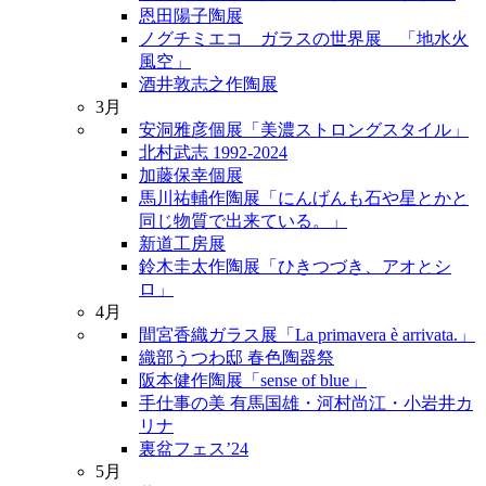
恩田陽子陶展
ノグチミエコ ガラスの世界展 「地水火
風空」
酒井敦志之作陶展
3月
安洞雅彦個展「美濃ストロングスタイル」
北村武志 1992-2024
加藤保幸個展
馬川祐輔作陶展「にんげんも石や星とかと
同じ物質で出来ている。」
新道工房展
鈴木圭太作陶展「ひきつづき、アオとシ
ロ」
4月
間宮香織ガラス展「La primavera è arrivata.」
織部うつわ邸 春色陶器祭
阪本健作陶展「sense of blue」
手仕事の美 有馬国雄・河村尚江・小岩井カ
リナ
裏盆フェス’24
5月