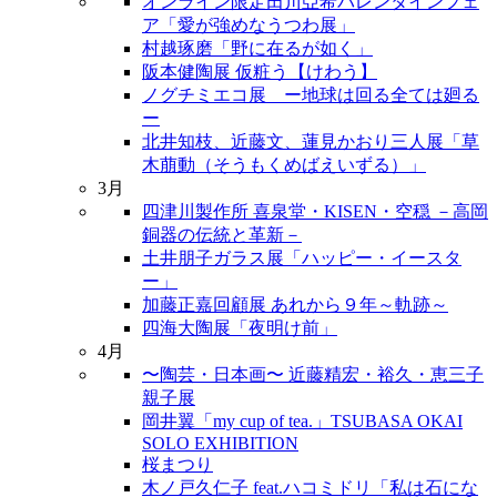
オンライン限定田川亞希バレンタインフェ
ア「愛が強めなうつわ展」
村越琢磨「野に在るが如く」
阪本健陶展 仮粧う【けわう】
ノグチミエコ展 ー地球は回る全ては廻る
ー
北井知枝、近藤文、蓮見かおり三人展「草
木萠動（そうもくめばえいずる）」
3月
四津川製作所 喜泉堂・KISEN・空穏 －高岡
銅器の伝統と革新－
土井朋子ガラス展「ハッピー・イースタ
ー」
加藤正嘉回顧展 あれから９年～軌跡～
四海大陶展「夜明け前」
4月
〜陶芸・日本画〜 近藤精宏・裕久・恵三子
親子展
岡井翼「my cup of tea.」TSUBASA OKAI
SOLO EXHIBITION
桜まつり
木ノ戸久仁子 feat.ハコミドリ「私は石にな