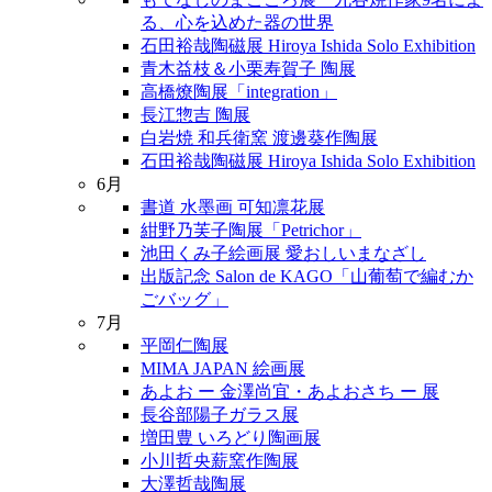
る、心を込めた器の世界
石田裕哉陶磁展 Hiroya Ishida Solo Exhibition
青木益枝＆小栗寿賀子 陶展
高橋燎陶展「integration」
長江惣吉 陶展
白岩焼 和兵衛窯 渡邊葵作陶展
石田裕哉陶磁展 Hiroya Ishida Solo Exhibition
6月
書道 水墨画 可知凛花展
紺野乃芙子陶展「Petrichor」
池田くみ子絵画展 愛おしいまなざし
出版記念 Salon de KAGO「山葡萄で編むか
ごバッグ」
7月
平岡仁陶展
MIMA JAPAN 絵画展
あよお ー 金澤尚宜・あよおさち ー 展
長谷部陽子ガラス展
増田豊 いろどり陶画展
小川哲央薪窯作陶展
大澤哲哉陶展