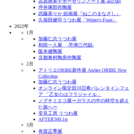
吉原惠美子ポーセリンアート展 花の刻
坪井琢郎作陶展
武藤茉りか 絵画展『ねこのまなざし』
久保田健司うつわ展「Winter's Feast」
2022年
1月
加藤仁志うつわ展
和田一人展 -芳洲三代賦-
阪本健陶展
京都奥村陶房作陶展
2月
アトリエORIBE新作展 Atelier ORIBE New
Collection
加藤仁志うつわ展
オンライン限定田川亞希バレンタインフェ
ア 「乙女心はフラジャイル」
ノグチミエコ展ーガラスの中の時空を超え
た旅へー
安見工房 うつわ展
AFTER500.1st
3月
有賀正季展