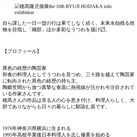
自ら課した一日一盌の行は果てしなく続く。未来永劫残る焼
物を目指し「織部」ほか多彩なうつわを届け〼。
【プロフィール】
異色の経歴の陶芸家
和食の料理人としてうつわを見つめ、三十路を越えて陶芸家
に転向された異色の経歴の持ち主。
陶郷笠間から放つ真摯な食器に熱視線が注がれ今注目されて
いる作家さんです。
穂髙さんの作品は見る人の心を惹き付け、料理人らしく、大
胆でありながらも日々の暮らしに馴染む器です。
1976年神奈川県横浜に生まれる
1995年高校卒業後日本料理人を志し修業を始める