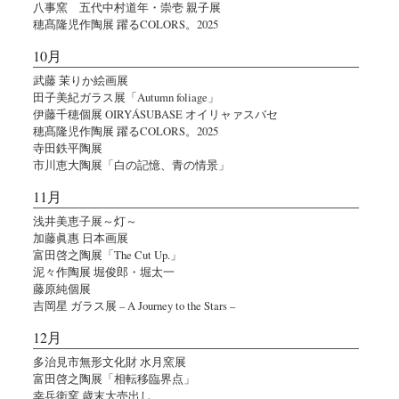
八事窯 五代中村道年・崇壱 親子展
穂髙隆児作陶展 躍るCOLORS。2025
10月
武藤 茉りか絵画展
田子美紀ガラス展「Autumn foliage」
伊藤千穂個展 OIRYÁSUBASE オイリャァスバセ
穂髙隆児作陶展 躍るCOLORS。2025
寺田鉄平陶展
市川恵大陶展「白の記憶、青の情景」
11月
浅井美恵子展～灯～
加藤眞惠 日本画展
富田啓之陶展「The Cut Up.」
泥々作陶展 堀俊郎・堀太一
藤原純個展
吉岡星 ガラス展 – A Journey to the Stars –
12月
多治見市無形文化財 水月窯展
富田啓之陶展「相転移臨界点」
幸兵衛窯 歳末大売出し