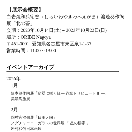
【展示会概要】
白岩焼和兵衛窯（しらいわやきわへえがま）渡邊葵作陶
展「北の蒼」
会期：2023年10月14日(土)～2023年10月22日(日)
場所：ORIBE Nagoya
〒461-0001 愛知県名古屋市東区泉1-1-37
営業時間：11:00～19:00
イベントアーカイブ
2026年
1月
阪本健作陶展「翡翠に咲く紅― 鈞窯トリビュートⅡ ―」
美濃陶族展
2月
岡村宜治個展「日用ノ陶」
ノグチミエコ ガラスの世界展 「 星の棲家 」
岩村和信日本画展