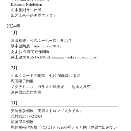
Keicondo Exhibition
山本雅則うつわ展
田之上尚子絵画展 てとてと
2024年
1月
洞田和雄・和園ふーふー展 in多治見
阪本健陶展「superimpose2024」
あよお 金澤尚宜作陶展
井上健太 KENTA INOUE ceramic works solo exhibition
2月
シルクロードの陶華 七代 加藤幸兵衛展
恩田陽子陶展
ノグチミエコ ガラスの世界展 「地水火風空」
酒井敦志之作陶展
3月
安洞雅彦個展「美濃ストロングスタイル」
北村武志 1992-2024
加藤保幸個展
馬川祐輔作陶展「にんげんも石や星とかと同じ物質で出来てい