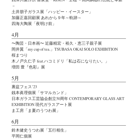
－
土井朋子ガラス展「ハッピー・イースター」
加藤正嘉回顧展 あれから９年～軌跡～
四海大陶展「夜明け前」
4月
〜陶芸・日本画〜 近藤精宏・裕久・恵三子親子展
岡井翼「my cup of tea.」TSUBASA OKAI SOLO EXHIBITION
桜まつり
木ノ戸久仁子 feat.ハコミドリ「私は石になりたい。」
増田 豊『色彩』展
5月
裏盆フェス’23
銭本眞理個展「サマルカンド」
日本ガラス工芸協会創立50周年 CONTEMPORARY GLASS ART
EXHIBITION 現代ガラスアート展
ま工房「ま夏のうつわ展」
6月
鈴木健史うつわ展「五行相生」
平岡仁個展