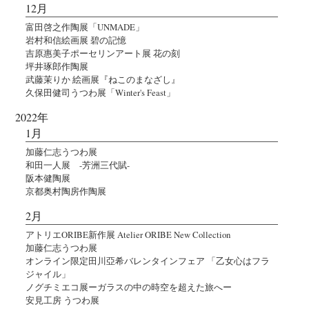
12月
富田啓之作陶展「UNMADE」
岩村和信絵画展 碧の記憶
吉原惠美子ポーセリンアート展 花の刻
坪井琢郎作陶展
武藤茉りか 絵画展『ねこのまなざし』
久保田健司うつわ展「Winter's Feast」
2022年
1月
加藤仁志うつわ展
和田一人展 -芳洲三代賦-
阪本健陶展
京都奥村陶房作陶展
2月
アトリエORIBE新作展 Atelier ORIBE New Collection
加藤仁志うつわ展
オンライン限定田川亞希バレンタインフェア 「乙女心はフラ
ジャイル」
ノグチミエコ展ーガラスの中の時空を超えた旅へー
安見工房 うつわ展