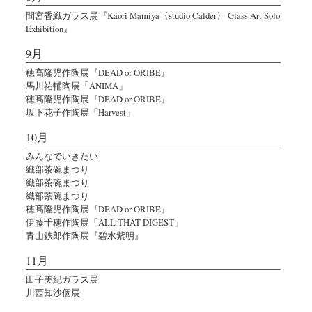
間宮香織ガラス展『Kaori Mamiya〈studio Calder〉 Glass Art Solo
Exhibition』
9月
穂髙隆児作陶展『DEAD or ORIBE』
馬川祐輔陶展「ANIMA」
穂髙隆児作陶展『DEAD or ORIBE』
坂下花子作陶展「Harvest」
10月
みんなでいきたい
織部茶碗まつり
織部茶碗まつり
織部茶碗まつり
穂髙隆児作陶展『DEAD or ORIBE』
伊藤千穂作陶展「ALL THAT DIGEST」
青山鉄郎作陶展『碧水紫明』
11月
田子美紀ガラス展
川西知沙個展