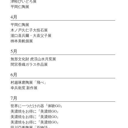
津軽びいどろ展
平岡仁陶展
4月
平岡仁陶展
木ノ戸久仁子大投石展
瀧口喜兵爾・大喜父子展
栁本美帆個展
5月
無形文化財 虎渓山水月窯展
間宮香織ガラス作品展
6月
村越琢磨陶展「飛べ」
幸兵衛窯 新作展
7月
世界に一つだけの器『体験GO』
美濃焼をお得に『美濃焼GO』
美濃焼をお得に『美濃焼GO』
美濃焼をお得に『美濃焼GO』
田川亞希陶展「百物語」