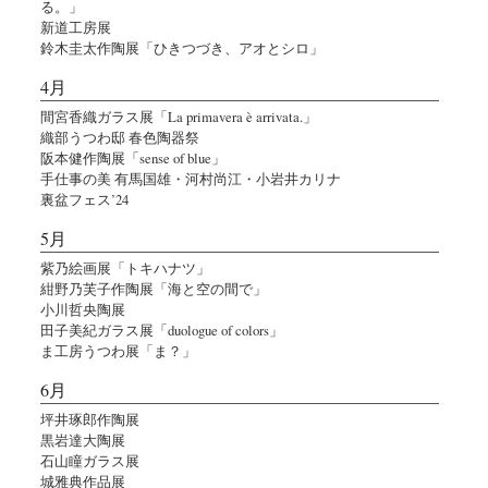
る。」
新道工房展
鈴木圭太作陶展「ひきつづき、アオとシロ」
4月
間宮香織ガラス展「La primavera è arrivata.」
織部うつわ邸 春色陶器祭
阪本健作陶展「sense of blue」
手仕事の美 有馬国雄・河村尚江・小岩井カリナ
裏盆フェス’24
5月
紫乃絵画展「トキハナツ」
紺野乃芙子作陶展「海と空の間で」
小川哲央陶展
田子美紀ガラス展「duologue of colors」
ま工房うつわ展「ま？」
6月
坪井琢郎作陶展
黒岩達大陶展
石山瞳ガラス展
城雅典作品展