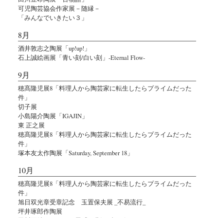
可児陶芸協会作家展－随縁－
「みんなでいきたい３」
8月
酒井敦志之陶展「up!up!」
石上誠絵画展「青い刻/白い刻」-Eternal Flow-
9月
穂髙隆児展8「料理人から陶芸家に転生したらプライムだった
件」
切子展
小島陽介陶展「IGAJIN」
東 正之展
穂髙隆児展8「料理人から陶芸家に転生したらプライムだった
件」
塚本友太作陶展「Saturday, September 18」
10月
穂髙隆児展8「料理人から陶芸家に転生したらプライムだった
件」
旭日双光章受章記念 玉置保夫展 _不易流行_
坪井琢郎作陶展