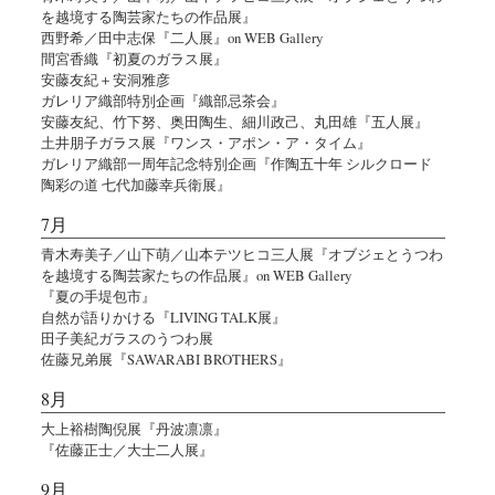
を越境する陶芸家たちの作品展』
西野希／田中志保『二人展』on WEB Gallery
間宮香織『初夏のガラス展』
安藤友紀＋安洞雅彦
ガレリア織部特別企画『織部忌茶会』
安藤友紀、竹下努、奥田陶生、細川政己、丸田雄『五人展』
土井朋子ガラス展『ワンス・アポン・ア・タイム』
ガレリア織部一周年記念特別企画『作陶五十年 シルクロード
陶彩の道 七代加藤幸兵衛展』
7月
青木寿美子／山下萌／山本テツヒコ三人展『オブジェとうつわ
を越境する陶芸家たちの作品展』on WEB Gallery
『夏の手堤包市』
自然が語りかける『LIVING TALK展』
田子美紀ガラスのうつわ展
佐藤兄弟展『SAWARABI BROTHERS』
8月
大上裕樹陶倪展『丹波凛凛』
『佐藤正士／大士二人展』
9月