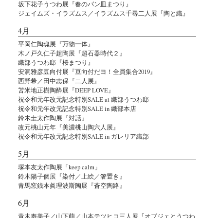
坂下花子うつわ展『春のパン皿まつり』
ジェイムズ・イラズムス／イラズムス千尋二人展『陶と織』
4月
平岡仁陶魂展『万物一体』
木ノ戸久仁子超陶展『超石器時代２』
織部うつわ邸『桜まつり』
安洞雅彦豆向付展『豆向付だヨ！全員集合2019』
西野希／田中志保『二人展』
苫米地正樹陶酔展『DEEP LOVE』
祝令和元年改元記念特別SALE at 織部うつわ邸
祝令和元年改元記念特別SALE in 織部本店
鈴木圭太作陶展『対話』
改元桃山元年『美濃桃山陶六人展』
祝令和元年改元記念特別SALE in ガレリア織部
5月
塚本友太作陶展「keep calm」
鈴木陽子個展『染付／上絵／箸置き』
青馬窯銭本眞理波斯陶展『蒼空陶路』
6月
青木寿美子／山下萌／山本テツヒコ三人展『オブジェとうつわ