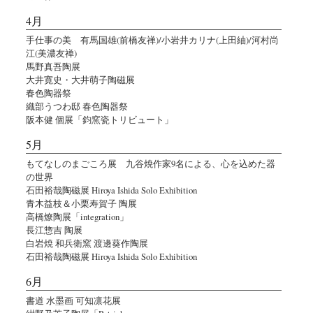
4月
手仕事の美 有馬国雄(前橋友禅)/小岩井カリナ(上田紬)/河村尚
江(美濃友禅)
馬野真吾陶展
大井寛史・大井萌子陶磁展
春色陶器祭
織部うつわ邸 春色陶器祭
阪本健 個展「鈞窯瓷トリビュート」
5月
もてなしのまごころ展 九谷焼作家9名による、心を込めた器
の世界
石田裕哉陶磁展 Hiroya Ishida Solo Exhibition
青木益枝＆小栗寿賀子 陶展
高橋燎陶展「integration」
長江惣吉 陶展
白岩焼 和兵衛窯 渡邊葵作陶展
石田裕哉陶磁展 Hiroya Ishida Solo Exhibition
6月
書道 水墨画 可知凛花展