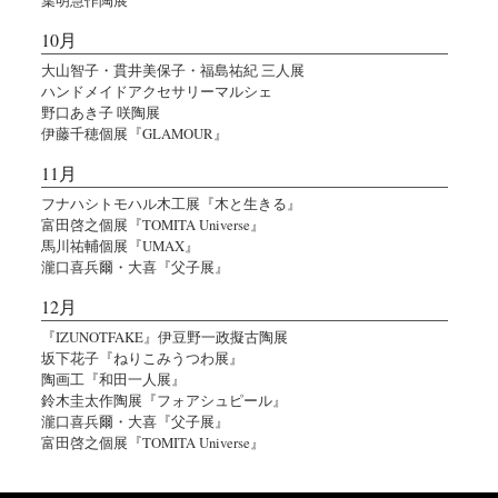
10月
大山智子・貫井美保子・福島祐紀 三人展
ハンドメイドアクセサリーマルシェ
野口あき子 咲陶展
伊藤千穂個展『GLAMOUR』
11月
フナハシトモハル木工展『木と生きる』
富田啓之個展『TOMITA Universe』
馬川祐輔個展『UMAX』
瀧口喜兵爾・大喜『父子展』
12月
『IZUNOTFAKE』伊豆野一政擬古陶展
坂下花子『ねりこみうつわ展』
陶画工『和田一人展』
鈴木圭太作陶展『フォアシュピール』
瀧口喜兵爾・大喜『父子展』
富田啓之個展『TOMITA Universe』