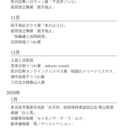
田川亞希ハロウィン展『下北沢ゾンビ』
富田啓之陶展「新天地人」
11月
田子美紀ガラス展『冬の入り口』
富田啓之陶展「新天地人」
『加藤健と浜田純理』
石田裕哉うつわ展
12月
土器と須恵器
堂本正樹うつわ展 ordinary warmth
田川亞希オンラインクリスマス展「戦国のメリークリスマス」
堀中由美子うつわ展
三代北大路魯山人展
2020年
1月
多治見市無形文化財「白天目」技術保持者認定記念 青山双溪
個展『白と黒』
加藤竜弥個展「セトモノヤ・デ・ラ・ルス」
阪本健個展「歪／ディストーション」