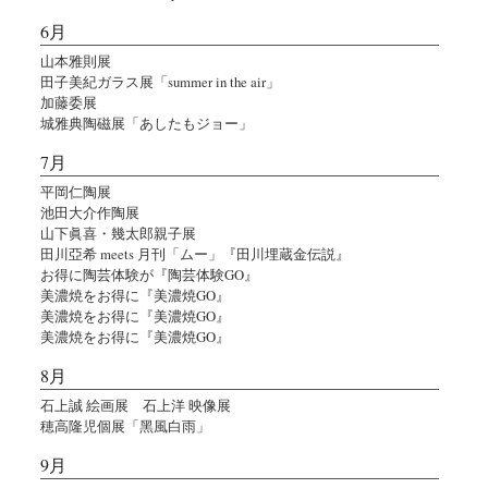
6月
山本雅則展
田子美紀ガラス展「summer in the air」
加藤委展
城雅典陶磁展「あしたもジョー」
7月
平岡仁陶展
池田大介作陶展
山下眞喜・幾太郎親子展
田川亞希 meets 月刊「ムー」『田川埋蔵金伝説』
お得に陶芸体験が『陶芸体験GO』
美濃焼をお得に『美濃焼GO』
美濃焼をお得に『美濃焼GO』
美濃焼をお得に『美濃焼GO』
8月
石上誠 絵画展 石上洋 映像展
穂高隆児個展「黑風白雨」
9月