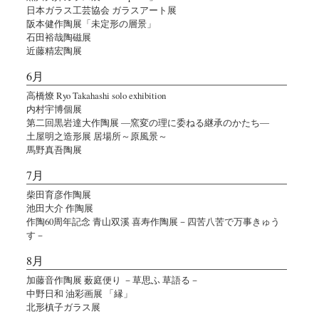
日本ガラス工芸協会 ガラスアート展
阪本健作陶展「未定形の層景」
石田裕哉陶磁展
近藤精宏陶展
6月
高橋燎 Ryo Takahashi solo exhibition
内村宇博個展
第二回黒岩達大作陶展 ―窯変の理に委ねる継承のかたち―
土屋明之造形展 居場所～原風景～
馬野真吾陶展
7月
柴田育彦作陶展
池田大介 作陶展
作陶60周年記念 青山双溪 喜寿作陶展－四苦八苦で万事きゅう
す－
8月
加藤音作陶展 薮庭便り －草思ふ 草語る－
中野日和 油彩画展 「縁」
北形槙子ガラス展