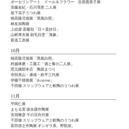
ポーセリンアート ドール＆フラワー 吉原惠美子展
安藤友紀・石川理恵 二人展
坂下花子うつわ展
穂高隆児個展「黑風白雨」
林友加陶展
上絵屋 斎藤知「日々是好日」
山㟁厚夫展 刷毛目塗「漆象」
新道工房展
10月
穂高隆児個展「黑風白雨」
村越琢磨・工藤工「酒と肴の二人展」
窯元織部本店 陶器まつり
寺田美山・康雄・鉄平三代展
伊藤千穂個展「&cuisine」
千田徹 スリップウェアと軟陶のうつわ展
11月
平岡仁展
まもる窯 徳永護作陶展
安洞雅彦 千の豆向付展
千田徹 スリップウェアと軟陶のうつわ展
富田啓之作陶展 ギンギラ系、野獣派。