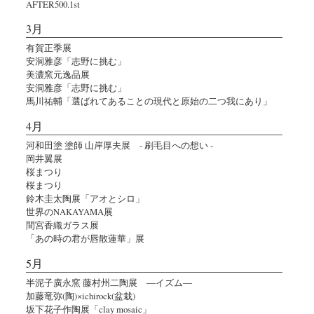
AFTER500.1st
3月
有賀正季展
安洞雅彦「志野に挑む」
美濃窯元逸品展
安洞雅彦「志野に挑む」
馬川祐輔「選ばれてあることの現代と原始の二つ我にあり」
4月
河和田塗 塗師 山岸厚夫展 - 刷毛目への想い -
岡井翼展
桜まつり
桜まつり
鈴木圭太陶展「アオとシロ」
世界のNAKAYAMA展
間宮香織ガラス展
「あの時の君が唇散蓮華」展
5月
半泥子廣永窯 藤村州二陶展 ―イズム―
加藤竜弥(陶)×ichirock(盆栽)
坂下花子作陶展「clay mosaic」