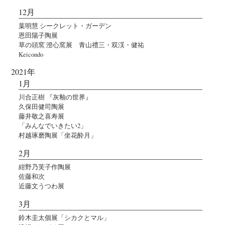
12月
葉明慧 シークレット・ガーデン
恩田陽子陶展
草の頭窯 澄心窯展 青山禮三・双渓・健祐
Keicondo
2021年
1月
川合正樹 『灰釉の世界』
久保田健司陶展
藤井敬之喜寿展
「みんなでいきたい2」
村越琢磨陶展「坐花酔月」
2月
紺野乃芙子作陶展
佐藤和次
近藤文うつわ展
3月
鈴木圭太個展「シカクとマル」