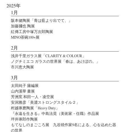
2025年
1月
阪本健陶展「青は藍より出でて、」
加藤摑也 陶展
紅傳工房中塚万次郎陶展
MINO茶碗100+展
2月
浅井千里ガラス展「CLARITY & COLOUR」
ノグチミエコ ガラスの世界展「春は、あけぼの。」
市川恵大陶展
3月
太田純子 籐編展
山内溪華 書展
芳洲窯 和田一人・凌空展
安洞雅彦「美濃ストロングスタイル２」
村越琢磨陶展「Heavy Duty」
『永遠を生きる』中島法晃（美術家・住職）作品展
坪井琢郎作陶展
もてなしのまごころ展 九谷焼作家9名による、心を込めた器
の世界