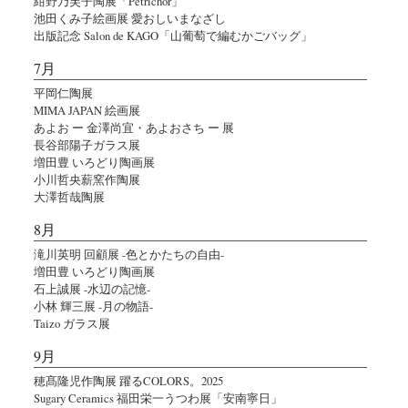
紺野乃芙子陶展「Petrichor」
池田くみ子絵画展 愛おしいまなざし
出版記念 Salon de KAGO「山葡萄で編むかごバッグ」
7月
平岡仁陶展
MIMA JAPAN 絵画展
あよお ー 金澤尚宜・あよおさち ー 展
長谷部陽子ガラス展
増田豊 いろどり陶画展
小川哲央薪窯作陶展
大澤哲哉陶展
8月
滝川英明 回顧展 -色とかたちの自由-
増田豊 いろどり陶画展
石上誠展 -水辺の記憶-
小林 輝三展 -月の物語-
Taizo ガラス展
9月
穂髙隆児作陶展 躍るCOLORS。2025
Sugary Ceramics 福田栄一うつわ展「安南寧日」