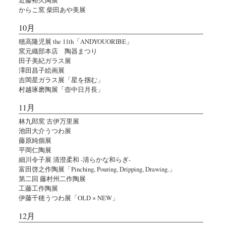
からこ窯 柴田あや美展
10月
穂高隆児展 the 11th「ANDYOUORIBE」
窯元織部本店 陶器まつり
田子美紀ガラス展
澤田昌子絵画展
吉岡星ガラス展「星を掴む」
村越琢磨陶展「壺中日月長」
11月
林九郎窯 古伊万里展
池田大介うつわ展
藤原純個展
平岡仁陶展
細川令子展 清澄柔和 -清らかな和らぎ-
富田啓之作陶展「Pinching, Pouring, Dripping, Drawing.」
第二回 藤村州二作陶展
工藤工作陶展
伊藤千穂うつわ展「OLD × NEW」
12月