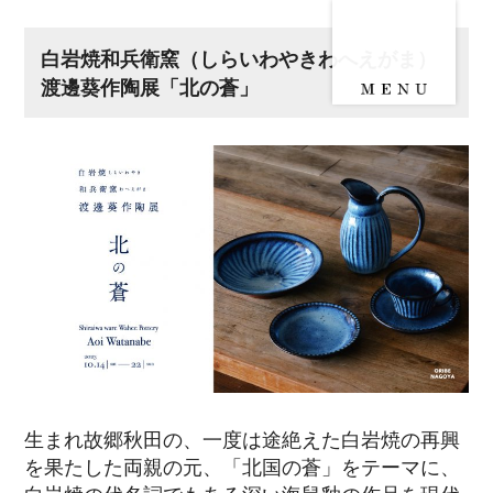
白岩焼和兵衛窯（しらいわやきわへえがま）
渡邊葵作陶展「北の蒼」
生まれ故郷秋田の、一度は途絶えた白岩焼の再興
を果たした両親の元、「北国の蒼」をテーマに、