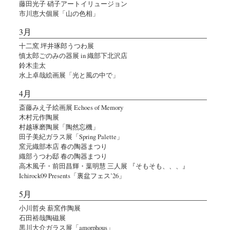
藤田光子 硝子アートイリュージョン
市川恵大個展「山の色相」
3月
十二窯 坪井琢郎うつわ展
慎太郎ごのみの器展 in 織部下北沢店
鈴木圭太
水上卓哉絵画展「光と風の中で」
4月
斎藤みえ子絵画展 Echoes of Memory
木村元作陶展
村越琢磨陶展「陶然忘機」
田子美紀ガラス展「Spring Palette」
窯元織部本店 春の陶器まつり
織部うつわ邸 春の陶器まつり
高木風子・前田昌輝・葉明慧 三人展 『そもそも、、、』
Ichirock09 Presents「裏盆フェス’26」
5月
小川哲央 薪窯作陶展
石田裕哉陶磁展
黒川大介ガラス展「amorphous」