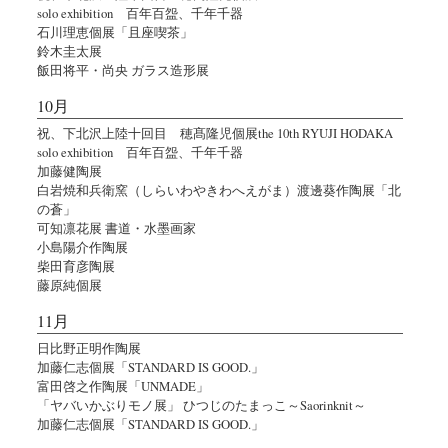
solo exhibition 百年百盌、千年千器
石川理恵個展「且座喫茶」
鈴木圭太展
飯田将平・尚央 ガラス造形展
10月
祝、下北沢上陸十回目 穂髙隆児個展the 10th RYUJI HODAKA
solo exhibition 百年百盌、千年千器
加藤健陶展
白岩焼和兵衛窯（しらいわやきわへえがま）渡邊葵作陶展「北
の蒼」
可知凛花展 書道・水墨画家
小島陽介作陶展
柴田育彦陶展
藤原純個展
11月
日比野正明作陶展
加藤仁志個展「STANDARD IS GOOD.」
富田啓之作陶展「UNMADE」
「ヤバいかぶりモノ展」 ひつじのたまっこ～Saorinknit～
加藤仁志個展「STANDARD IS GOOD.」