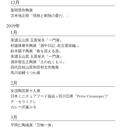
12月
葉明慧作陶展
苫米地正樹「情熱と耐熱の愛だ。」
2019年
1月
美濃玉山窯 玉置保夫『一門展』
村越琢磨作陶展『酒中日記 -名古屋栄編-』
鈴木陽子陶展『春を迎える器』
美濃玉山窯 玉置保夫『一門展』
酒井敦志之陶展『土のぬくもり』
四代目桂山窯和田和文作陶展
馬川祐輔うつわ展
2月
女流陶芸家十人展
日本ミニチュアフード協会 x 田川亞希『Petite Céramique(プ
チ・セラミク)』
カレー沢薫ル６
3月
平岡仁陶魂展『万物一体』