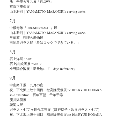
浅井千里ガラス展「FLOWS」
有賀正季個展
山本雅則｜YAMAMOTO, MASANORI / carving works
7月
中根寿雄『URUSHI×WASHI』展
山本雅則｜YAMAMOTO, MASANORI / carving works
早蕨窯 料理の着物展
吉岡星ガラス展「星はロックでできている。」
8月
石上洋展 “AIR”
石上誠 絵画展 “NIKE”
小野陽介陶展「新天地にて − days in frontier」
9月
中山尚子展 九月の庭
祝、下北沢上陸十回目 穂髙隆児個展the 10th RYUJI HODAKA
solo exhibition 百年百盌、千年千器
廣川温個展
花岡央展
ガラス・七宝 次世代工芸展（瀬戸切子・吹きガラス・七宝）
祝、下北沢上陸十回目 穂髙隆児個展the 10th RYUJI HODAKA