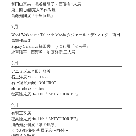
和田山真央・長谷部陽子・西優樹 3人展
第二回 加藤亮太郎作陶展
斎藤知陶展「千里同風」
7月
Wood Work studio Taller de Maeda タジェール・デ･マエダ 前田
昌輝作品展
Sugary Ceramics 福田栄一うつわ展「安南手」
永草陽平・西野希・加藤好康 三人展
8月
アニミズムと田川亞希
石上洋展 “Green Dive”
石上誠 絵画展 “BOLERO”
chato solo exhibition
穂高隆児展 the 11th「ANDYOUORIBE」
9月
有賀正季展
穂高隆児展 the 11th「ANDYOUORIBE」
川西知沙個展「朝の風景」
うつわ勉強会 基 展示会〜向付〜
近藤裕久陶展