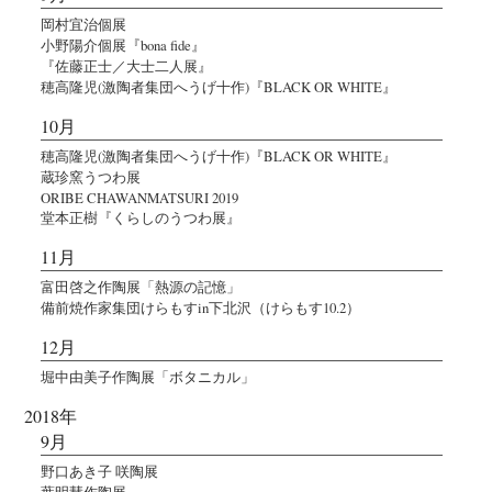
岡村宜治個展
小野陽介個展『bona fide』
『佐藤正士／大士二人展』
穂高隆児(激陶者集団へうげ十作)『BLACK OR WHITE』
10月
穂高隆児(激陶者集団へうげ十作)『BLACK OR WHITE』
蔵珍窯うつわ展
ORIBE CHAWANMATSURI 2019
堂本正樹『くらしのうつわ展』
11月
富田啓之作陶展「熱源の記憶」
備前焼作家集団けらもすin下北沢（けらもす10.2）
12月
堀中由美子作陶展「ボタニカル」
2018年
9月
野口あき子 咲陶展
葉明慧作陶展