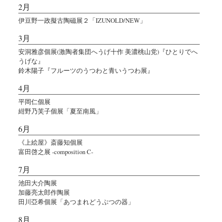
2月
伊豆野一政擬古陶磁展２「IZUNOLD/NEW」
3月
安洞雅彦個展(激陶者集団へうげ十作 美濃桃山党)『ひとりでへ
うげな』
鈴木陽子『フルーツのうつわと青いうつわ展』
4月
平岡仁個展
紺野乃芙子個展「夏至南風」
6月
《上絵屋》斎藤知個展
富田啓之展 -composition C-
7月
池田大介陶展
加藤亮太郎作陶展
田川亞希個展「あつまれどうぶつの器」
8月