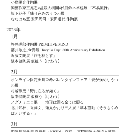
小島陽介作陶展
陶芸作家三尾忍×盆栽大樹園4代目鈴木卓也展 『不易流行』
坂下花子「練り込みのうつわ展」
ななはち窯 安田周司・安田道代 作陶展
2023年
1月
坪井琢郎作陶展 PRIMITIVE MIND
藤井敬之_傘壽展 Hiroyuki Fujii 80th Anniversary Exhibition
近藤文陶展「旅を栖とす」
阪本健陶展 仮粧う【けわう】
2月
オンライン限定田川亞希バレンタインフェア「愛が強めなうつ
わ展」
村越琢磨「野に在るが如く」
阪本健陶展 仮粧う【けわう】
ノグチミエコ展 ー地球は回る全ては廻るー
北井知枝、近藤文、蓮見かおり三人展「草木萠動（そうもくめ
ばえいずる）」
3月
四津川製作所 喜泉堂・KISEN・空穏 －高岡銅器の伝統と革新