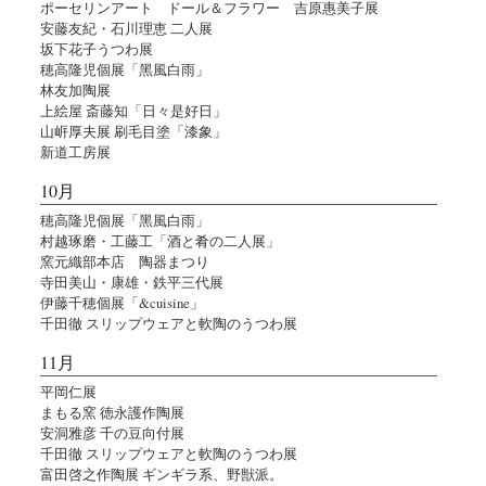
ポーセリンアート ドール＆フラワー 吉原惠美子展
安藤友紀・石川理恵 二人展
坂下花子うつわ展
穂高隆児個展「黑風白雨」
林友加陶展
上絵屋 斎藤知「日々是好日」
山㟁厚夫展 刷毛目塗「漆象」
新道工房展
10月
穂高隆児個展「黑風白雨」
村越琢磨・工藤工「酒と肴の二人展」
窯元織部本店 陶器まつり
寺田美山・康雄・鉄平三代展
伊藤千穂個展「&cuisine」
千田徹 スリップウェアと軟陶のうつわ展
11月
平岡仁展
まもる窯 徳永護作陶展
安洞雅彦 千の豆向付展
千田徹 スリップウェアと軟陶のうつわ展
富田啓之作陶展 ギンギラ系、野獣派。