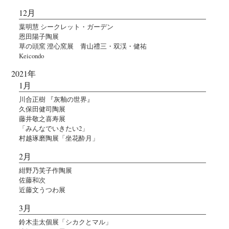
12月
葉明慧 シークレット・ガーデン
恩田陽子陶展
草の頭窯 澄心窯展 青山禮三・双渓・健祐
Keicondo
2021年
1月
川合正樹 『灰釉の世界』
久保田健司陶展
藤井敬之喜寿展
「みんなでいきたい2」
村越琢磨陶展「坐花酔月」
2月
紺野乃芙子作陶展
佐藤和次
近藤文うつわ展
3月
鈴木圭太個展「シカクとマル」