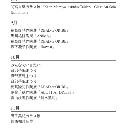
間宮香織ガラス展『Kaori Mamiya〈studio Calder〉 Glass Art Solo
Exhibition』
9月
穂髙隆児作陶展『DEAD or ORIBE』
馬川祐輔陶展「ANIMA」
穂髙隆児作陶展『DEAD or ORIBE』
坂下花子作陶展「Harvest」
10月
みんなでいきたい
織部茶碗まつり
織部茶碗まつり
織部茶碗まつり
穂髙隆児作陶展『DEAD or ORIBE』
伊藤千穂作陶展「ALL THAT DIGEST」
青山鉄郎作陶展『碧水紫明』
11月
田子美紀ガラス展
川西知沙個展