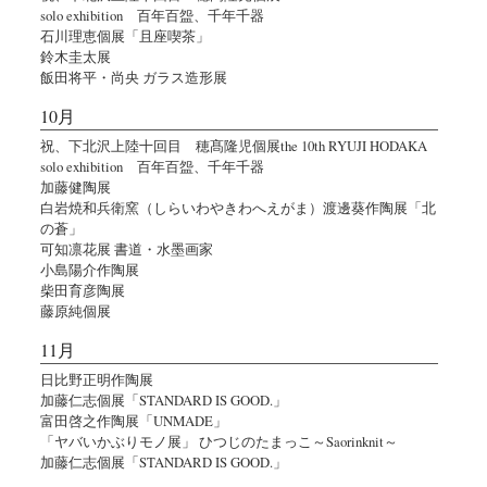
solo exhibition 百年百盌、千年千器
石川理恵個展「且座喫茶」
鈴木圭太展
飯田将平・尚央 ガラス造形展
10月
祝、下北沢上陸十回目 穂髙隆児個展the 10th RYUJI HODAKA
solo exhibition 百年百盌、千年千器
加藤健陶展
白岩焼和兵衛窯（しらいわやきわへえがま）渡邊葵作陶展「北
の蒼」
可知凛花展 書道・水墨画家
小島陽介作陶展
柴田育彦陶展
藤原純個展
11月
日比野正明作陶展
加藤仁志個展「STANDARD IS GOOD.」
富田啓之作陶展「UNMADE」
「ヤバいかぶりモノ展」 ひつじのたまっこ～Saorinknit～
加藤仁志個展「STANDARD IS GOOD.」