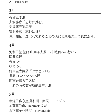
AFTER500.1st
3月
有賀正季展
安洞雅彦「志野に挑む」
美濃窯元逸品展
安洞雅彦「志野に挑む」
馬川祐輔「選ばれてあることの現代と原始の二つ我にあり」
4月
河和田塗 塗師 山岸厚夫展 - 刷毛目への想い -
岡井翼展
桜まつり
桜まつり
鈴木圭太陶展「アオとシロ」
世界のNAKAYAMA展
間宮香織ガラス展
「あの時の君が唇散蓮華」展
5月
半泥子廣永窯 藤村州二陶展 ―イズム―
加藤竜弥(陶)×ichirock(盆栽)
坂下花子作陶展「clay mosaic」