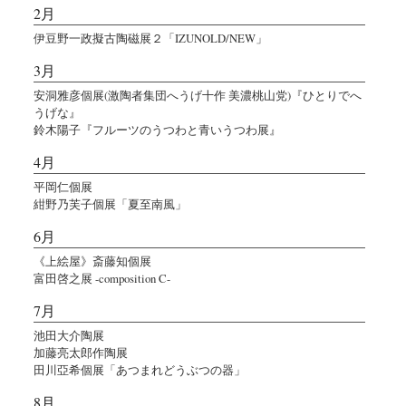
2月
伊豆野一政擬古陶磁展２「IZUNOLD/NEW」
3月
安洞雅彦個展(激陶者集団へうげ十作 美濃桃山党)『ひとりでへ
うげな』
鈴木陽子『フルーツのうつわと青いうつわ展』
4月
平岡仁個展
紺野乃芙子個展「夏至南風」
6月
《上絵屋》斎藤知個展
富田啓之展 -composition C-
7月
池田大介陶展
加藤亮太郎作陶展
田川亞希個展「あつまれどうぶつの器」
8月