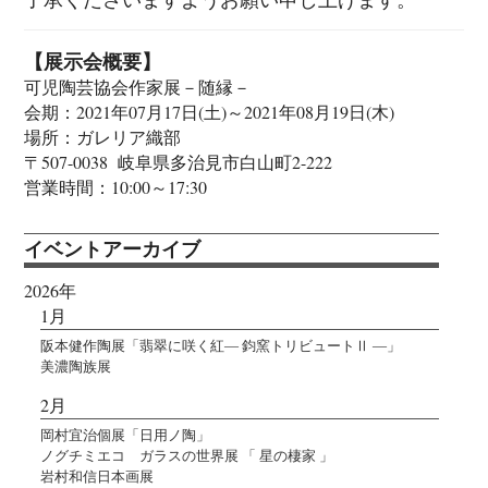
【展示会概要】
可児陶芸協会作家展－随縁－
会期：2021年07月17日(土)～2021年08月19日(木)
場所：ガレリア織部
〒507-0038 岐阜県多治見市白山町2-222
営業時間：10:00～17:30
イベントアーカイブ
2026年
1月
阪本健作陶展「翡翠に咲く紅― 鈞窯トリビュートⅡ ―」
美濃陶族展
2月
岡村宜治個展「日用ノ陶」
ノグチミエコ ガラスの世界展 「 星の棲家 」
岩村和信日本画展