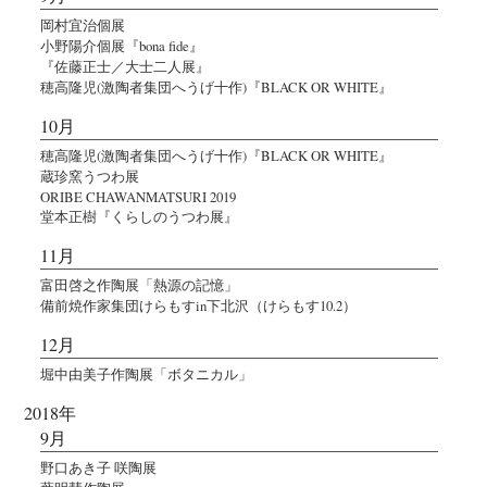
岡村宜治個展
小野陽介個展『bona fide』
『佐藤正士／大士二人展』
穂高隆児(激陶者集団へうげ十作)『BLACK OR WHITE』
10月
穂高隆児(激陶者集団へうげ十作)『BLACK OR WHITE』
蔵珍窯うつわ展
ORIBE CHAWANMATSURI 2019
堂本正樹『くらしのうつわ展』
11月
富田啓之作陶展「熱源の記憶」
備前焼作家集団けらもすin下北沢（けらもす10.2）
12月
堀中由美子作陶展「ボタニカル」
2018年
9月
野口あき子 咲陶展