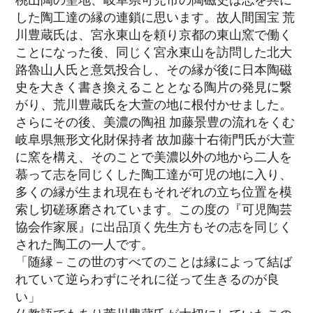
した陶工達の縁の連鎖に思います。故人間国宝 荒
川豊蔵氏は、宮永東山を頼り京都の東山窯で働く
ことになった後、同じく宮永東山を訪問した北大
路魯山人氏と意気投合し、その縁が後に日本陶磁
史を大きく書き換えることとなる陶片の発見に繋
がり、荒川豊蔵氏を大萱の地に根付かせました。
さらにその後、美濃の陶祖 加藤景豊の流れをくむ
岐阜県無形文化財保持者 故加藤十右衛門氏が大萱
に窯を構え、そのことで美濃以外の地から二人を
慕って志を同じくした陶工達が可児の地に入り、
多くの縁が生まれ現在もそれぞれの立ち位置を模
索し切磋琢磨されています。この度の『可児陶芸
協会作家展』に出品頂く先生方もその志を同じく
された陶工の一人です。
「随縁－この世のすべてのことは縁によって結ば
れていて逆らわずにそれに従って生きるのが良
い」