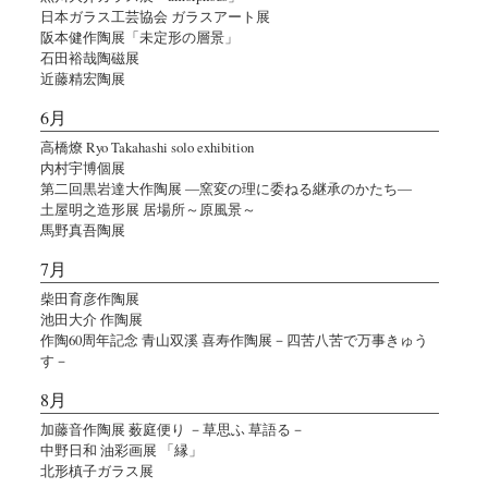
日本ガラス工芸協会 ガラスアート展
阪本健作陶展「未定形の層景」
石田裕哉陶磁展
近藤精宏陶展
6月
高橋燎 Ryo Takahashi solo exhibition
内村宇博個展
第二回黒岩達大作陶展 ―窯変の理に委ねる継承のかたち―
土屋明之造形展 居場所～原風景～
馬野真吾陶展
7月
柴田育彦作陶展
池田大介 作陶展
作陶60周年記念 青山双溪 喜寿作陶展－四苦八苦で万事きゅう
す－
8月
加藤音作陶展 薮庭便り －草思ふ 草語る－
中野日和 油彩画展 「縁」
北形槙子ガラス展