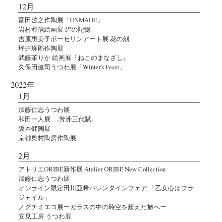
12月
富田啓之作陶展「UNMADE」
岩村和信絵画展 碧の記憶
吉原惠美子ポーセリンアート展 花の刻
坪井琢郎作陶展
武藤茉りか 絵画展『ねこのまなざし』
久保田健司うつわ展「Winter's Feast」
2022年
1月
加藤仁志うつわ展
和田一人展 -芳洲三代賦-
阪本健陶展
京都奥村陶房作陶展
2月
アトリエORIBE新作展 Atelier ORIBE New Collection
加藤仁志うつわ展
オンライン限定田川亞希バレンタインフェア 「乙女心はフラ
ジャイル」
ノグチミエコ展ーガラスの中の時空を超えた旅へー
安見工房 うつわ展