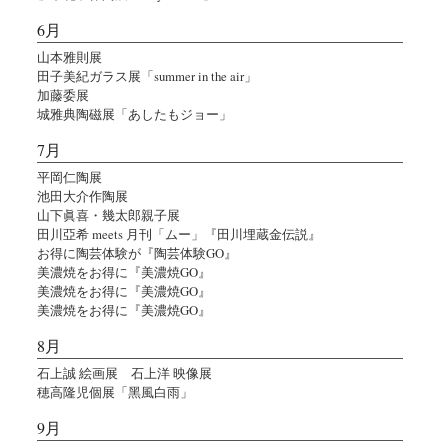
6月
山本雅則展
田子美紀ガラス展「summer in the air」
加藤委展
城雅典陶磁展「あしたもジョー」
7月
平岡仁陶展
池田大介作陶展
山下眞喜・幾太郎親子展
田川亞希 meets 月刊「ムー」『田川埋蔵金伝説』
お得に陶芸体験が『陶芸体験GO』
美濃焼をお得に『美濃焼GO』
美濃焼をお得に『美濃焼GO』
美濃焼をお得に『美濃焼GO』
8月
石上誠 絵画展 石上洋 映像展
穂高隆児個展「黑風白雨」
9月