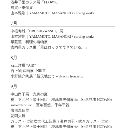
浅井千里ガラス展「FLOWS」
有賀正季個展
山本雅則｜YAMAMOTO, MASANORI / carving works
7月
中根寿雄『URUSHI×WASHI』展
山本雅則｜YAMAMOTO, MASANORI / carving works
早蕨窯 料理の着物展
吉岡星ガラス展「星はロックでできている。」
8月
石上洋展 “AIR”
石上誠 絵画展 “NIKE”
小野陽介陶展「新天地にて − days in frontier」
9月
中山尚子展 九月の庭
祝、下北沢上陸十回目 穂髙隆児個展the 10th RYUJI HODAKA
solo exhibition 百年百盌、千年千器
廣川温個展
花岡央展
ガラス・七宝 次世代工芸展（瀬戸切子・吹きガラス・七宝）
祝、下北沢上陸十回目 穂髙隆児個展the 10th RYUJI HODAKA