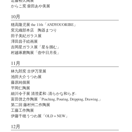
近藤裕久陶展
からこ窯 柴田あや美展
10月
穂高隆児展 the 11th「ANDYOUORIBE」
窯元織部本店 陶器まつり
田子美紀ガラス展
澤田昌子絵画展
吉岡星ガラス展「星を掴む」
村越琢磨陶展「壺中日月長」
11月
林九郎窯 古伊万里展
池田大介うつわ展
藤原純個展
平岡仁陶展
細川令子展 清澄柔和 -清らかな和らぎ-
富田啓之作陶展「Pinching, Pouring, Dripping, Drawing.」
第二回 藤村州二作陶展
工藤工作陶展
伊藤千穂うつわ展「OLD × NEW」
12月