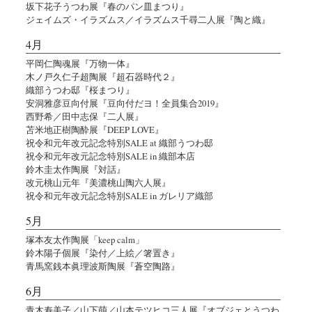
坂下花子うつわ展『春のパン皿まつり』
ジェイムズ・イラズムス／イラズムス千尋二人展『陶と織』
4月
平岡仁陶魂展『万物一体』
木ノ戸久仁子超陶展『超石器時代２』
織部うつわ邸『桜まつり』
安洞雅彦豆向付展『豆向付だヨ！全員集合2019』
西野希／田中志保『二人展』
苫米地正樹陶酔展『DEEP LOVE』
祝令和元年改元記念特別SALE at 織部うつわ邸
祝令和元年改元記念特別SALE in 織部本店
鈴木圭太作陶展『対話』
改元桃山元年『美濃桃山陶六人展』
祝令和元年改元記念特別SALE in ガレリア織部
5月
塚本友太作陶展「keep calm」
鈴木陽子個展『染付／上絵／箸置き』
青馬窯銭本眞理波斯陶展『蒼空陶路』
6月
青木寿美子／山下萌／山本テツヒコ三人展『オブジェとうつわ