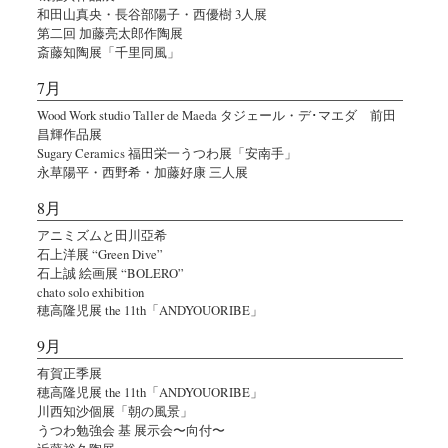
和田山真央・長谷部陽子・西優樹 3人展
第二回 加藤亮太郎作陶展
斎藤知陶展「千里同風」
7月
Wood Work studio Taller de Maeda タジェール・デ･マエダ 前田
昌輝作品展
Sugary Ceramics 福田栄一うつわ展「安南手」
永草陽平・西野希・加藤好康 三人展
8月
アニミズムと田川亞希
石上洋展 “Green Dive”
石上誠 絵画展 “BOLERO”
chato solo exhibition
穂高隆児展 the 11th「ANDYOUORIBE」
9月
有賀正季展
穂高隆児展 the 11th「ANDYOUORIBE」
川西知沙個展「朝の風景」
うつわ勉強会 基 展示会〜向付〜