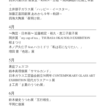
－
土井朋子ガラス展「ハッピー・イースター」
加藤正嘉回顧展 あれから９年～軌跡～
四海大陶展「夜明け前」
4月
〜陶芸・日本画〜 近藤精宏・裕久・恵三子親子展
岡井翼「my cup of tea.」TSUBASA OKAI SOLO EXHIBITION
桜まつり
木ノ戸久仁子 feat.ハコミドリ「私は石になりたい。」
増田 豊『色彩』展
5月
裏盆フェス’23
銭本眞理個展「サマルカンド」
日本ガラス工芸協会創立50周年 CONTEMPORARY GLASS ART
EXHIBITION 現代ガラスアート展
ま工房「ま夏のうつわ展」
6月
鈴木健史うつわ展「五行相生」
平岡仁個展