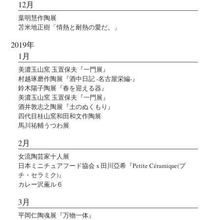
12月
葉明慧作陶展
苫米地正樹「情熱と耐熱の愛だ。」
2019年
1月
美濃玉山窯 玉置保夫『一門展』
村越琢磨作陶展『酒中日記 -名古屋栄編-』
鈴木陽子陶展『春を迎える器』
美濃玉山窯 玉置保夫『一門展』
酒井敦志之陶展『土のぬくもり』
四代目桂山窯和田和文作陶展
馬川祐輔うつわ展
2月
女流陶芸家十人展
日本ミニチュアフード協会 x 田川亞希『Petite Céramique(プ
チ・セラミク)』
カレー沢薫ル６
3月
平岡仁陶魂展『万物一体』