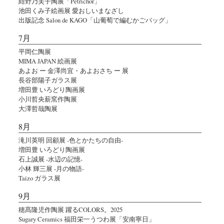
紺野乃芙子陶展「Petrichor」
池田くみ子絵画展 愛おしいまなざし
出版記念 Salon de KAGO「山葡萄で編むかごバッグ」
7月
平岡仁陶展
MIMA JAPAN 絵画展
あよお ー 金澤尚宜・あよおさち ー 展
長谷部陽子ガラス展
増田豊 いろどり陶画展
小川哲央薪窯作陶展
大澤哲哉陶展
8月
滝川英明 回顧展 -色とかたちの自由-
増田豊 いろどり陶画展
石上誠展 -水辺の記憶-
小林 輝三展 -月の物語-
Taizo ガラス展
9月
穂髙隆児作陶展 躍るCOLORS。2025
Sugary Ceramics 福田栄一うつわ展「安南寧日」