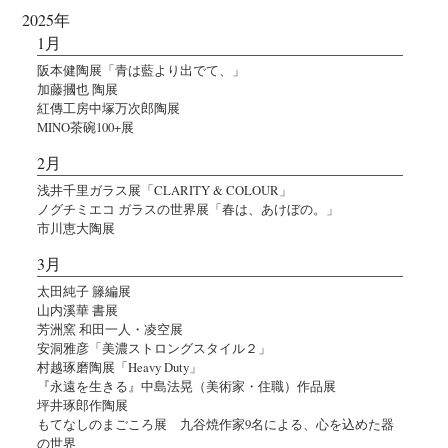
2025年
1月
阪本健陶展「青は藍より出でて、」
加藤摑也 陶展
紅傳工房中塚万次郎陶展
MINO茶碗100+展
2月
浅井千里ガラス展「CLARITY & COLOUR」
ノグチミエコ ガラスの世界展「春は、あけぼの。」
市川恵大陶展
3月
太田純子 籐編展
山内溪華 書展
芳洲窯 和田一人・凌空展
安洞雅彦「美濃ストロングスタイル２」
村越琢磨陶展「Heavy Duty」
『永遠を生きる』中島法晃（美術家・住職）作品展
坪井琢郎作陶展
もてなしのまごころ展 九谷焼作家9名による、心を込めた器
の世界