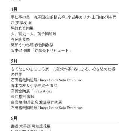
4月
手仕事の美 有馬国雄(前橋友禅)/小岩井カリナ(上田紬)/河村尚
江(美濃友禅)
馬野真吾陶展
大井寛史・大井萌子陶磁展
春色陶器祭
織部うつわ邸 春色陶器祭
阪本健 個展「鈞窯瓷トリビュート」
5月
もてなしのまごころ展 九谷焼作家9名による、心を込めた器
の世界
石田裕哉陶磁展 Hiroya Ishida Solo Exhibition
青木益枝＆小栗寿賀子 陶展
高橋燎陶展「integration」
長江惣吉 陶展
白岩焼 和兵衛窯 渡邊葵作陶展
石田裕哉陶磁展 Hiroya Ishida Solo Exhibition
6月
書道 水墨画 可知凛花展