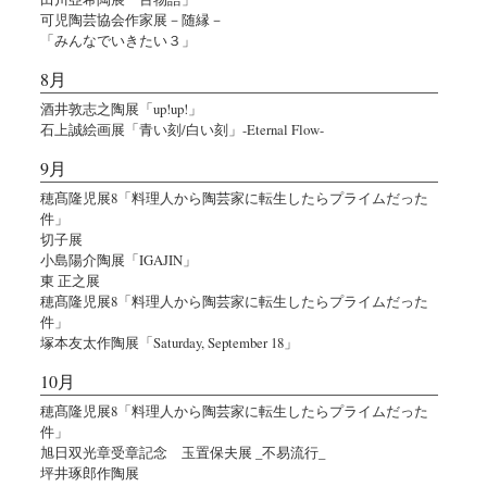
可児陶芸協会作家展－随縁－
「みんなでいきたい３」
8月
酒井敦志之陶展「up!up!」
石上誠絵画展「青い刻/白い刻」-Eternal Flow-
9月
穂髙隆児展8「料理人から陶芸家に転生したらプライムだった
件」
切子展
小島陽介陶展「IGAJIN」
東 正之展
穂髙隆児展8「料理人から陶芸家に転生したらプライムだった
件」
塚本友太作陶展「Saturday, September 18」
10月
穂髙隆児展8「料理人から陶芸家に転生したらプライムだった
件」
旭日双光章受章記念 玉置保夫展 _不易流行_
坪井琢郎作陶展