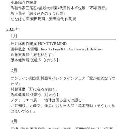
小島陽介作陶展
陶芸作家三尾忍×盆栽大樹園4代目鈴木卓也展 『不易流行』
坂下花子「練り込みのうつわ展」
ななはち窯 安田周司・安田道代 作陶展
2023年
1月
坪井琢郎作陶展 PRIMITIVE MIND
藤井敬之_傘壽展 Hiroyuki Fujii 80th Anniversary Exhibition
近藤文陶展「旅を栖とす」
阪本健陶展 仮粧う【けわう】
2月
オンライン限定田川亞希バレンタインフェア「愛が強めなうつ
わ展」
村越琢磨「野に在るが如く」
阪本健陶展 仮粧う【けわう】
ノグチミエコ展 ー地球は回る全ては廻るー
北井知枝、近藤文、蓮見かおり三人展「草木萠動（そうもくめ
ばえいずる）」
3月
四津川製作所 喜泉堂・KISEN・空穏 －高岡銅器の伝統と革新