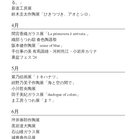
る。」
新道工房展
鈴木圭太作陶展「ひきつづき、アオとシロ」
4月
間宮香織ガラス展「La primavera è arrivata.」
織部うつわ邸 春色陶器祭
阪本健作陶展「sense of blue」
手仕事の美 有馬国雄・河村尚江・小岩井カリナ
裏盆フェス’24
5月
紫乃絵画展「トキハナツ」
紺野乃芙子作陶展「海と空の間で」
小川哲央陶展
田子美紀ガラス展「duologue of colors」
ま工房うつわ展「ま？」
6月
坪井琢郎作陶展
黒岩達大陶展
石山瞳ガラス展
城雅典作品展