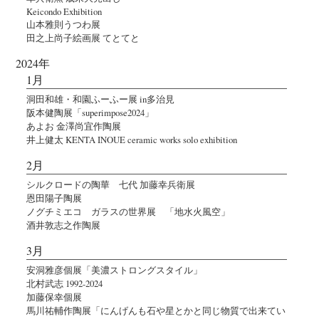
Keicondo Exhibition
山本雅則うつわ展
田之上尚子絵画展 てとてと
2024年
1月
洞田和雄・和園ふーふー展 in多治見
阪本健陶展「superimpose2024」
あよお 金澤尚宜作陶展
井上健太 KENTA INOUE ceramic works solo exhibition
2月
シルクロードの陶華 七代 加藤幸兵衛展
恩田陽子陶展
ノグチミエコ ガラスの世界展 「地水火風空」
酒井敦志之作陶展
3月
安洞雅彦個展「美濃ストロングスタイル」
北村武志 1992-2024
加藤保幸個展
馬川祐輔作陶展「にんげんも石や星とかと同じ物質で出来てい