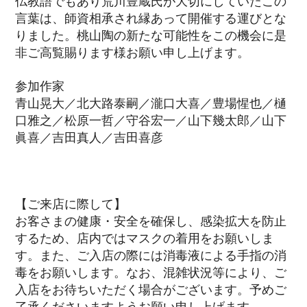
仏教語でもあり荒川豊蔵氏が大切にしていたこの
言葉は、師資相承され縁あって開催する運びとな
りました。桃山陶の新たな可能性をこの機会に是
非ご高覧賜ります様お願い申し上げます。
参加作家
青山晃大／北大路泰嗣／瀧口大喜／豊場惺也／樋
口雅之／松原一哲／守谷宏一／山下幾太郎／山下
眞喜／吉田真人／吉田喜彦
【ご来店に際して】
お客さまの健康・安全を確保し、感染拡大を防止
するため、店内ではマスクの着用をお願いしま
す。また、ご入店の際には消毒液による手指の消
毒をお願いします。なお、混雑状況等により、ご
入店をお待ちいただく場合がございます。予めご
了承くださいますようお願い申し上げます。