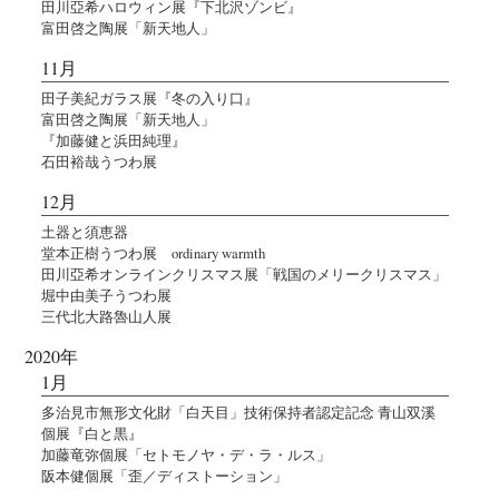
田川亞希ハロウィン展『下北沢ゾンビ』
富田啓之陶展「新天地人」
11月
田子美紀ガラス展『冬の入り口』
富田啓之陶展「新天地人」
『加藤健と浜田純理』
石田裕哉うつわ展
12月
土器と須恵器
堂本正樹うつわ展 ordinary warmth
田川亞希オンラインクリスマス展「戦国のメリークリスマス」
堀中由美子うつわ展
三代北大路魯山人展
2020年
1月
多治見市無形文化財「白天目」技術保持者認定記念 青山双溪
個展『白と黒』
加藤竜弥個展「セトモノヤ・デ・ラ・ルス」
阪本健個展「歪／ディストーション」