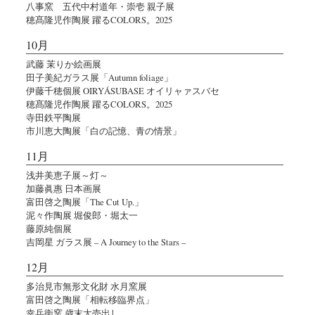
八事窯 五代中村道年・崇壱 親子展
穂髙隆児作陶展 躍るCOLORS。2025
10月
武藤 茉りか絵画展
田子美紀ガラス展「Autumn foliage」
伊藤千穂個展 OIRYÁSUBASE オイリャァスバセ
穂髙隆児作陶展 躍るCOLORS。2025
寺田鉄平陶展
市川恵大陶展「白の記憶、青の情景」
11月
浅井美恵子展～灯～
加藤眞惠 日本画展
富田啓之陶展「The Cut Up.」
泥々作陶展 堀俊郎・堀太一
藤原純個展
吉岡星 ガラス展 – A Journey to the Stars –
12月
多治見市無形文化財 水月窯展
富田啓之陶展「相転移臨界点」
幸兵衛窯 歳末大売出し