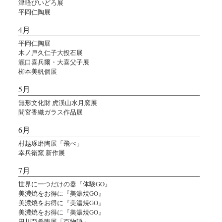
津軽びいどろ展
平岡仁陶展
4月
平岡仁陶展
木ノ戸久仁子大投石展
瀧口喜兵爾・大喜父子展
栁本美帆個展
5月
無形文化財 虎渓山水月窯展
間宮香織ガラス作品展
6月
村越琢磨陶展「飛べ」
幸兵衛窯 新作展
7月
世界に一つだけの器『体験GO』
美濃焼をお得に『美濃焼GO』
美濃焼をお得に『美濃焼GO』
美濃焼をお得に『美濃焼GO』
田川亞希陶展「百物語」