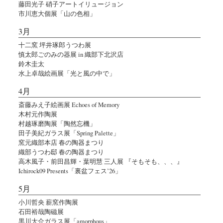
藤田光子 硝子アートイリュージョン
市川恵大個展「山の色相」
3月
十二窯 坪井琢郎うつわ展
慎太郎ごのみの器展 in 織部下北沢店
鈴木圭太
水上卓哉絵画展「光と風の中で」
4月
斎藤みえ子絵画展 Echoes of Memory
木村元作陶展
村越琢磨陶展「陶然忘機」
田子美紀ガラス展「Spring Palette」
窯元織部本店 春の陶器まつり
織部うつわ邸 春の陶器まつり
高木風子・前田昌輝・葉明慧 三人展 『そもそも、、、』
Ichirock09 Presents「裏盆フェス’26」
5月
小川哲央 薪窯作陶展
石田裕哉陶磁展
黒川大介ガラス展「amorphous」