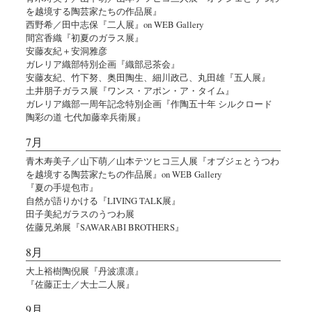
を越境する陶芸家たちの作品展』
西野希／田中志保『二人展』on WEB Gallery
間宮香織『初夏のガラス展』
安藤友紀＋安洞雅彦
ガレリア織部特別企画『織部忌茶会』
安藤友紀、竹下努、奥田陶生、細川政己、丸田雄『五人展』
土井朋子ガラス展『ワンス・アポン・ア・タイム』
ガレリア織部一周年記念特別企画『作陶五十年 シルクロード
陶彩の道 七代加藤幸兵衛展』
7月
青木寿美子／山下萌／山本テツヒコ三人展『オブジェとうつわ
を越境する陶芸家たちの作品展』on WEB Gallery
『夏の手堤包市』
自然が語りかける『LIVING TALK展』
田子美紀ガラスのうつわ展
佐藤兄弟展『SAWARABI BROTHERS』
8月
大上裕樹陶倪展『丹波凛凛』
『佐藤正士／大士二人展』
9月