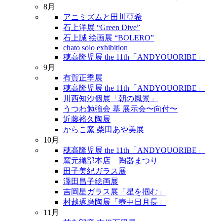
8月
アニミズムと田川亞希
石上洋展 “Green Dive”
石上誠 絵画展 “BOLERO”
chato solo exhibition
穂高隆児展 the 11th「ANDYOUORIBE」
9月
有賀正季展
穂高隆児展 the 11th「ANDYOUORIBE」
川西知沙個展「朝の風景」
うつわ勉強会 基 展示会〜向付〜
近藤裕久陶展
からこ窯 柴田あや美展
10月
穂高隆児展 the 11th「ANDYOUORIBE」
窯元織部本店 陶器まつり
田子美紀ガラス展
澤田昌子絵画展
吉岡星ガラス展「星を掴む」
村越琢磨陶展「壺中日月長」
11月