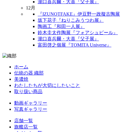
瀧口喜兵爾・大喜『父子展』
12月
『IZUNOTFAKE』伊豆野一政擬古陶展
坂下花子『ねりこみうつわ展』
陶画工『和田一人展』
鈴木圭太作陶展『フォアシュピール』
瀧口喜兵爾・大喜『父子展』
富田啓之個展『TOMITA Universe』
ホーム
伝統の器 織部
美濃焼
わたしたちが大切にしたいこと
取り扱い商品
動画ギャラリー
写真ギャラリー
店舗一覧
旗艦店一覧