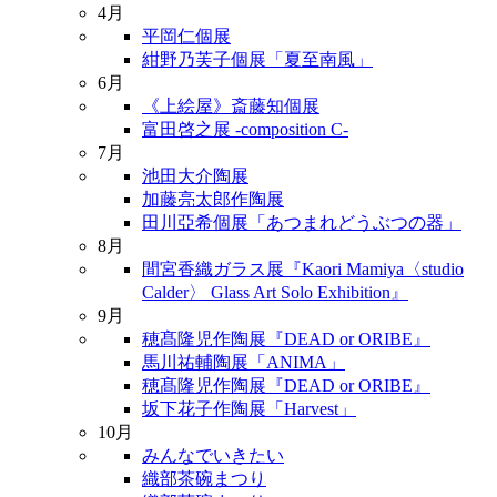
4月
平岡仁個展
紺野乃芙子個展「夏至南風」
6月
《上絵屋》斎藤知個展
富田啓之展 -composition C-
7月
池田大介陶展
加藤亮太郎作陶展
田川亞希個展「あつまれどうぶつの器」
8月
間宮香織ガラス展『Kaori Mamiya〈studio
Calder〉 Glass Art Solo Exhibition』
9月
穂髙隆児作陶展『DEAD or ORIBE』
馬川祐輔陶展「ANIMA」
穂髙隆児作陶展『DEAD or ORIBE』
坂下花子作陶展「Harvest」
10月
みんなでいきたい
織部茶碗まつり