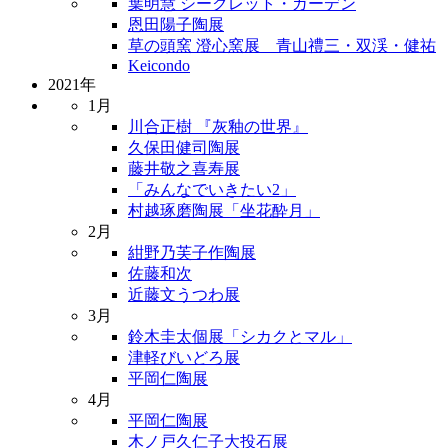
葉明慧 シークレット・ガーデン
恩田陽子陶展
草の頭窯 澄心窯展 青山禮三・双渓・健祐
Keicondo
2021年
1月
川合正樹 『灰釉の世界』
久保田健司陶展
藤井敬之喜寿展
「みんなでいきたい2」
村越琢磨陶展「坐花酔月」
2月
紺野乃芙子作陶展
佐藤和次
近藤文うつわ展
3月
鈴木圭太個展「シカクとマル」
津軽びいどろ展
平岡仁陶展
4月
平岡仁陶展
木ノ戸久仁子大投石展