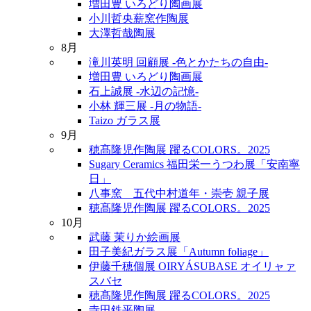
増田豊 いろどり陶画展
小川哲央薪窯作陶展
大澤哲哉陶展
8月
滝川英明 回顧展 -色とかたちの自由-
増田豊 いろどり陶画展
石上誠展 -水辺の記憶-
小林 輝三展 -月の物語-
Taizo ガラス展
9月
穂髙隆児作陶展 躍るCOLORS。2025
Sugary Ceramics 福田栄一うつわ展「安南寧
日」
八事窯 五代中村道年・崇壱 親子展
穂髙隆児作陶展 躍るCOLORS。2025
10月
武藤 茉りか絵画展
田子美紀ガラス展「Autumn foliage」
伊藤千穂個展 OIRYÁSUBASE オイリャァ
スバセ
穂髙隆児作陶展 躍るCOLORS。2025
寺田鉄平陶展