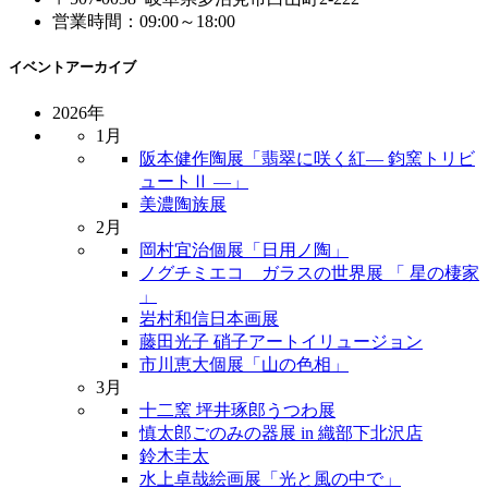
営業時間：09:00～18:00
イベントアーカイブ
2026年
1月
阪本健作陶展「翡翠に咲く紅― 鈞窯トリビ
ュートⅡ ―」
美濃陶族展
2月
岡村宜治個展「日用ノ陶」
ノグチミエコ ガラスの世界展 「 星の棲家
」
岩村和信日本画展
藤田光子 硝子アートイリュージョン
市川恵大個展「山の色相」
3月
十二窯 坪井琢郎うつわ展
慎太郎ごのみの器展 in 織部下北沢店
鈴木圭太
水上卓哉絵画展「光と風の中で」