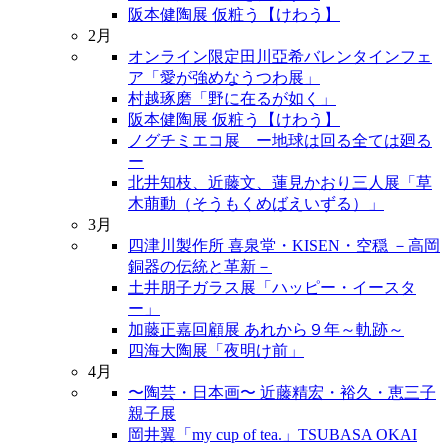
阪本健陶展 仮粧う【けわう】
2月
オンライン限定田川亞希バレンタインフェ
ア「愛が強めなうつわ展」
村越琢磨「野に在るが如く」
阪本健陶展 仮粧う【けわう】
ノグチミエコ展 ー地球は回る全ては廻る
ー
北井知枝、近藤文、蓮見かおり三人展「草
木萠動（そうもくめばえいずる）」
3月
四津川製作所 喜泉堂・KISEN・空穏 －高岡
銅器の伝統と革新－
土井朋子ガラス展「ハッピー・イースタ
ー」
加藤正嘉回顧展 あれから９年～軌跡～
四海大陶展「夜明け前」
4月
〜陶芸・日本画〜 近藤精宏・裕久・恵三子
親子展
岡井翼「my cup of tea.」TSUBASA OKAI