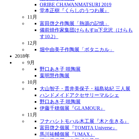
ORIBE CHAWANMATSURI 2019
堂本正樹『くらしのうつわ展』
11月
富田啓之作陶展「熱源の記憶」
備前焼作家集団けらもすin下北沢（けらも
す10.2）
12月
堀中由美子作陶展「ボタニカル」
2018年
9月
野口あき子 咲陶展
葉明慧作陶展
10月
大山智子・貫井美保子・福島祐紀 三人展
ハンドメイドアクセサリーマルシェ
野口あき子 咲陶展
伊藤千穂個展『GLAMOUR』
11月
フナハシトモハル木工展『木と生きる』
富田啓之個展『TOMITA Universe』
馬川祐輔個展『UMAX』