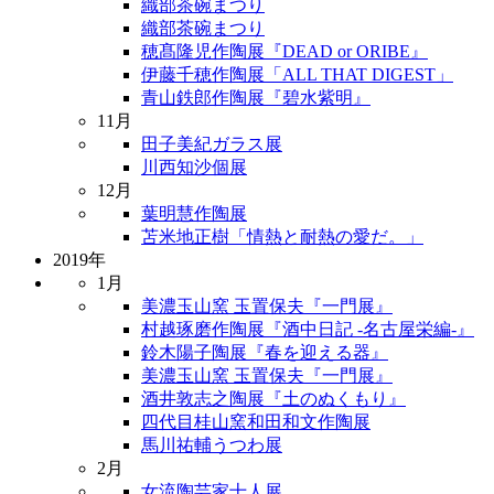
織部茶碗まつり
織部茶碗まつり
穂髙隆児作陶展『DEAD or ORIBE』
伊藤千穂作陶展「ALL THAT DIGEST」
青山鉄郎作陶展『碧水紫明』
11月
田子美紀ガラス展
川西知沙個展
12月
葉明慧作陶展
苫米地正樹「情熱と耐熱の愛だ。」
2019年
1月
美濃玉山窯 玉置保夫『一門展』
村越琢磨作陶展『酒中日記 -名古屋栄編-』
鈴木陽子陶展『春を迎える器』
美濃玉山窯 玉置保夫『一門展』
酒井敦志之陶展『土のぬくもり』
四代目桂山窯和田和文作陶展
馬川祐輔うつわ展
2月
女流陶芸家十人展