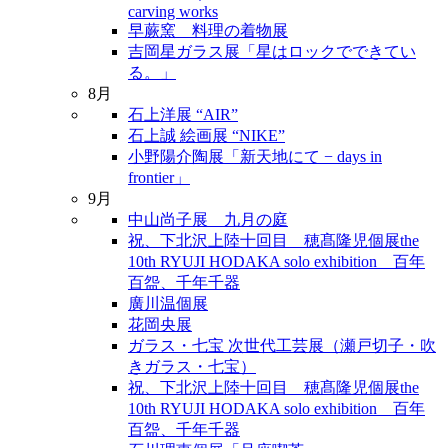
carving works
早蕨窯 料理の着物展
吉岡星ガラス展「星はロックでできてい
る。」
8月
石上洋展 “AIR”
石上誠 絵画展 “NIKE”
小野陽介陶展「新天地にて − days in
frontier」
9月
中山尚子展 九月の庭
祝、下北沢上陸十回目 穂髙隆児個展the
10th RYUJI HODAKA solo exhibition 百年
百盌、千年千器
廣川温個展
花岡央展
ガラス・七宝 次世代工芸展（瀬戸切子・吹
きガラス・七宝）
祝、下北沢上陸十回目 穂髙隆児個展the
10th RYUJI HODAKA solo exhibition 百年
百盌、千年千器