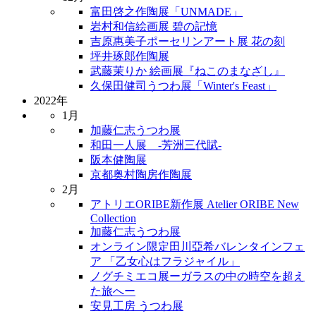
富田啓之作陶展「UNMADE」
岩村和信絵画展 碧の記憶
吉原惠美子ポーセリンアート展 花の刻
坪井琢郎作陶展
武藤茉りか 絵画展『ねこのまなざし』
久保田健司うつわ展「Winter's Feast」
2022年
1月
加藤仁志うつわ展
和田一人展 -芳洲三代賦-
阪本健陶展
京都奥村陶房作陶展
2月
アトリエORIBE新作展 Atelier ORIBE New
Collection
加藤仁志うつわ展
オンライン限定田川亞希バレンタインフェ
ア 「乙女心はフラジャイル」
ノグチミエコ展ーガラスの中の時空を超え
た旅へー
安見工房 うつわ展