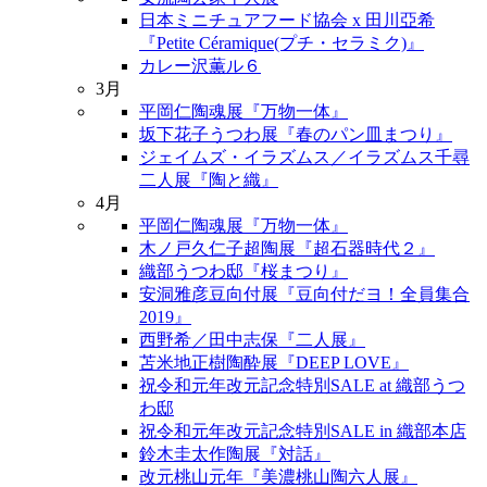
日本ミニチュアフード協会 x 田川亞希
『Petite Céramique(プチ・セラミク)』
カレー沢薫ル６
3月
平岡仁陶魂展『万物一体』
坂下花子うつわ展『春のパン皿まつり』
ジェイムズ・イラズムス／イラズムス千尋
二人展『陶と織』
4月
平岡仁陶魂展『万物一体』
木ノ戸久仁子超陶展『超石器時代２』
織部うつわ邸『桜まつり』
安洞雅彦豆向付展『豆向付だヨ！全員集合
2019』
西野希／田中志保『二人展』
苫米地正樹陶酔展『DEEP LOVE』
祝令和元年改元記念特別SALE at 織部うつ
わ邸
祝令和元年改元記念特別SALE in 織部本店
鈴木圭太作陶展『対話』
改元桃山元年『美濃桃山陶六人展』