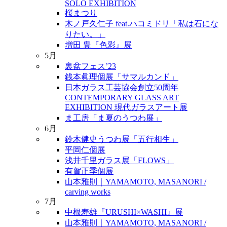
SOLO EXHIBITION
桜まつり
木ノ戸久仁子 feat.ハコミドリ「私は石にな
りたい。」
増田 豊『色彩』展
5月
裏盆フェス’23
銭本眞理個展「サマルカンド」
日本ガラス工芸協会創立50周年
CONTEMPORARY GLASS ART
EXHIBITION 現代ガラスアート展
ま工房「ま夏のうつわ展」
6月
鈴木健史うつわ展「五行相生」
平岡仁個展
浅井千里ガラス展「FLOWS」
有賀正季個展
山本雅則｜YAMAMOTO, MASANORI /
carving works
7月
中根寿雄『URUSHI×WASHI』展
山本雅則｜YAMAMOTO, MASANORI /