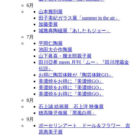
6月
山本雅則展
田子美紀ガラス展「summer in the air」
加藤委展
城雅典陶磁展「あしたもジョー」
7月
平岡仁陶展
池田大介作陶展
山下眞喜・幾太郎親子展
田川亞希 meets 月刊「ムー」『田川埋蔵金
伝説』
お得に陶芸体験が『陶芸体験GO』
美濃焼をお得に『美濃焼GO』
美濃焼をお得に『美濃焼GO』
美濃焼をお得に『美濃焼GO』
8月
石上誠 絵画展 石上洋 映像展
穂高隆児個展「黑風白雨」
9月
ポーセリンアート ドール＆フラワー 吉
原惠美子展