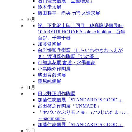
石川理恵個展「且座喫茶」
鈴木圭太展
飯田将平・尚央 ガラス造形展
10月
祝、下北沢上陸十回目 穂髙隆児個展the
10th RYUJI HODAKA solo exhibition 百年
百盌、千年千器
加藤健陶展
白岩焼和兵衛窯（しらいわやきわへえが
ま）渡邊葵作陶展「北の蒼」
可知凛花展 書道・水墨画家
小島陽介作陶展
柴田育彦陶展
藤原純個展
11月
日比野正明作陶展
加藤仁志個展「STANDARD IS GOOD.」
富田啓之作陶展「UNMADE」
「ヤバいかぶりモノ展」 ひつじのたまっこ
～Saorinknit～
加藤仁志個展「STANDARD IS GOOD.」
12月