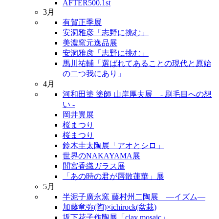
AFTER500.1st
3月
有賀正季展
安洞雅彦「志野に挑む」
美濃窯元逸品展
安洞雅彦「志野に挑む」
馬川祐輔「選ばれてあることの現代と原始
の二つ我にあり」
4月
河和田塗 塗師 山岸厚夫展 - 刷毛目への想
い -
岡井翼展
桜まつり
桜まつり
鈴木圭太陶展「アオとシロ」
世界のNAKAYAMA展
間宮香織ガラス展
「あの時の君が唇散蓮華」展
5月
半泥子廣永窯 藤村州二陶展 ―イズム―
加藤竜弥(陶)×ichirock(盆栽)
坂下花子作陶展「clay mosaic」