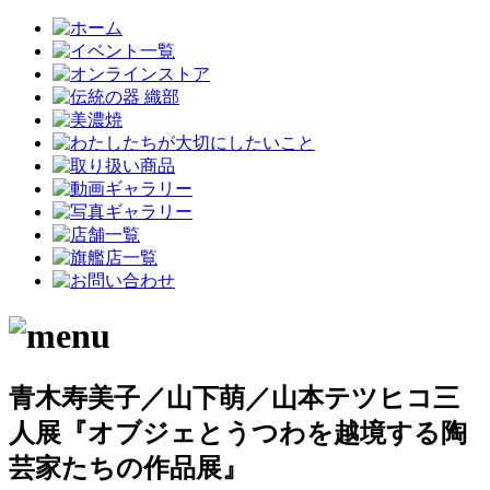
青木寿美子／山下萌／山本テツヒコ三
人展『オブジェとうつわを越境する陶
芸家たちの作品展』