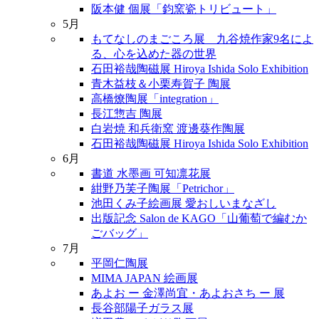
阪本健 個展「鈞窯瓷トリビュート」
5月
もてなしのまごころ展 九谷焼作家9名によ
る、心を込めた器の世界
石田裕哉陶磁展 Hiroya Ishida Solo Exhibition
青木益枝＆小栗寿賀子 陶展
高橋燎陶展「integration」
長江惣吉 陶展
白岩焼 和兵衛窯 渡邊葵作陶展
石田裕哉陶磁展 Hiroya Ishida Solo Exhibition
6月
書道 水墨画 可知凛花展
紺野乃芙子陶展「Petrichor」
池田くみ子絵画展 愛おしいまなざし
出版記念 Salon de KAGO「山葡萄で編むか
ごバッグ」
7月
平岡仁陶展
MIMA JAPAN 絵画展
あよお ー 金澤尚宜・あよおさち ー 展
長谷部陽子ガラス展