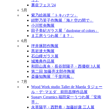
裏盆フェス’24
5月
紫乃絵画展「トキハナツ」
紺野乃芙子作陶展「海と空の間で」
小川哲央陶展
田子美紀ガラス展「duologue of colors」
ま工房うつわ展「ま？」
6月
坪井琢郎作陶展
黒岩達大陶展
石山瞳ガラス展
城雅典作品展
和田山真央・長谷部陽子・西優樹 3人展
第二回 加藤亮太郎作陶展
斎藤知陶展「千里同風」
7月
Wood Work studio Taller de Maeda タジェー
ル・デ･マエダ 前田昌輝作品展
Sugary Ceramics 福田栄一うつわ展「安南
手」
永草陽平・西野希・加藤好康 三人展