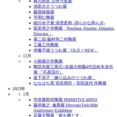
林九郎窯 古伊万里展
池田大介うつわ展
藤原純個展
平岡仁陶展
細川令子展 清澄柔和 -清らかな和らぎ-
富田啓之作陶展「Pinching, Pouring, Dripping,
Drawing.」
第二回 藤村州二作陶展
工藤工作陶展
伊藤千穂うつわ展「OLD × NEW」
12月
小島陽介作陶展
陶芸作家三尾忍×盆栽大樹園4代目鈴木卓也
展 『不易流行』
坂下花子「練り込みのうつわ展」
ななはち窯 安田周司・安田道代 作陶展
2023年
1月
坪井琢郎作陶展 PRIMITIVE MIND
藤井敬之_傘壽展 Hiroyuki Fujii 80th
Anniversary Exhibition
近藤文陶展「旅を栖とす」