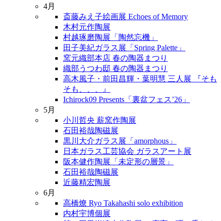
4月
斎藤みえ子絵画展 Echoes of Memory
木村元作陶展
村越琢磨陶展「陶然忘機」
田子美紀ガラス展「Spring Palette」
窯元織部本店 春の陶器まつり
織部うつわ邸 春の陶器まつり
高木風子・前田昌輝・葉明慧 三人展 『そも
そも、、、』
Ichirock09 Presents「裏盆フェス’26」
5月
小川哲央 薪窯作陶展
石田裕哉陶磁展
黒川大介ガラス展「amorphous」
日本ガラス工芸協会 ガラスアート展
阪本健作陶展「未定形の層景」
石田裕哉陶磁展
近藤精宏陶展
6月
高橋燎 Ryo Takahashi solo exhibition
内村宇博個展