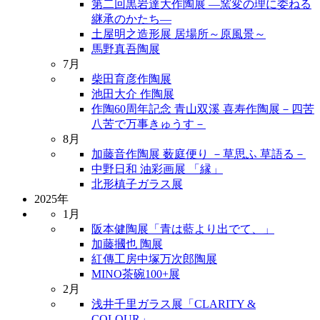
第二回黒岩達大作陶展 ―窯変の理に委ねる
継承のかたち―
土屋明之造形展 居場所～原風景～
馬野真吾陶展
7月
柴田育彦作陶展
池田大介 作陶展
作陶60周年記念 青山双溪 喜寿作陶展－四苦
八苦で万事きゅうす－
8月
加藤音作陶展 薮庭便り －草思ふ 草語る－
中野日和 油彩画展 「縁」
北形槙子ガラス展
2025年
1月
阪本健陶展「青は藍より出でて、」
加藤摑也 陶展
紅傳工房中塚万次郎陶展
MINO茶碗100+展
2月
浅井千里ガラス展「CLARITY &
COLOUR」