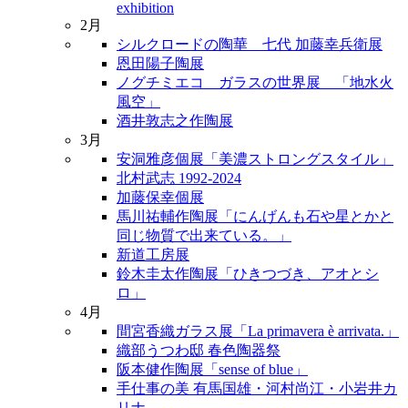
exhibition
2月
シルクロードの陶華 七代 加藤幸兵衛展
恩田陽子陶展
ノグチミエコ ガラスの世界展 「地水火
風空」
酒井敦志之作陶展
3月
安洞雅彦個展「美濃ストロングスタイル」
北村武志 1992-2024
加藤保幸個展
馬川祐輔作陶展「にんげんも石や星とかと
同じ物質で出来ている。」
新道工房展
鈴木圭太作陶展「ひきつづき、アオとシ
ロ」
4月
間宮香織ガラス展「La primavera è arrivata.」
織部うつわ邸 春色陶器祭
阪本健作陶展「sense of blue」
手仕事の美 有馬国雄・河村尚江・小岩井カ
リナ