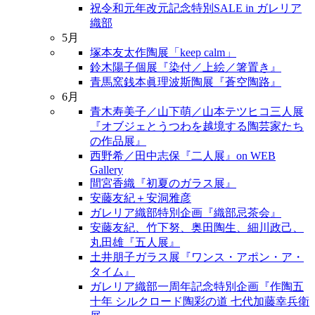
祝令和元年改元記念特別SALE in ガレリア
織部
5月
塚本友太作陶展「keep calm」
鈴木陽子個展『染付／上絵／箸置き』
青馬窯銭本眞理波斯陶展『蒼空陶路』
6月
青木寿美子／山下萌／山本テツヒコ三人展
『オブジェとうつわを越境する陶芸家たち
の作品展』
西野希／田中志保『二人展』on WEB
Gallery
間宮香織『初夏のガラス展』
安藤友紀＋安洞雅彦
ガレリア織部特別企画『織部忌茶会』
安藤友紀、竹下努、奥田陶生、細川政己、
丸田雄『五人展』
土井朋子ガラス展『ワンス・アポン・ア・
タイム』
ガレリア織部一周年記念特別企画『作陶五
十年 シルクロード陶彩の道 七代加藤幸兵衛