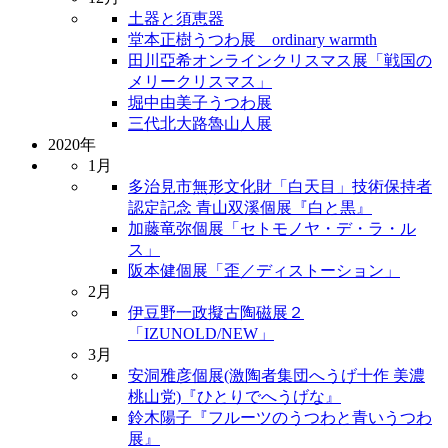
土器と須恵器
堂本正樹うつわ展 ordinary warmth
田川亞希オンラインクリスマス展「戦国の
メリークリスマス」
堀中由美子うつわ展
三代北大路魯山人展
2020年
1月
多治見市無形文化財「白天目」技術保持者
認定記念 青山双溪個展『白と黒』
加藤竜弥個展「セトモノヤ・デ・ラ・ル
ス」
阪本健個展「歪／ディストーション」
2月
伊豆野一政擬古陶磁展２
「IZUNOLD/NEW」
3月
安洞雅彦個展(激陶者集団へうげ十作 美濃
桃山党)『ひとりでへうげな』
鈴木陽子『フルーツのうつわと青いうつわ
展』