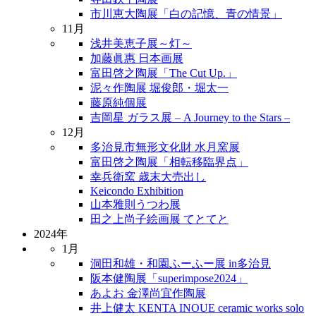
市川恵大陶展「白の記憶、青の情景」
11月
浅井美恵子展～灯～
加藤眞惠 日本画展
富田啓之陶展「The Cut Up.」
泥々作陶展 堀俊郎・堀太一
藤原純個展
吉岡星 ガラス展 – A Journey to the Stars –
12月
多治見市無形文化財 水月窯展
富田啓之陶展「相転移臨界点」
幸兵衛窯 歳末大売出し
Keicondo Exhibition
山本雅則うつわ展
田之上尚子絵画展 てとてと
2024年
1月
洞田和雄・和園ふーふー展 in多治見
阪本健陶展「superimpose2024」
あよお 金澤尚宜作陶展
井上健太 KENTA INOUE ceramic works solo