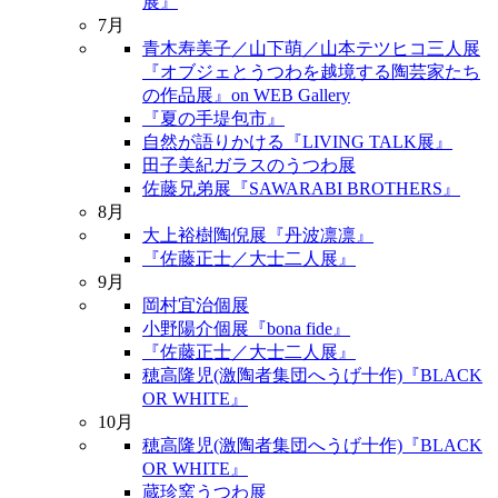
展』
7月
青木寿美子／山下萌／山本テツヒコ三人展
『オブジェとうつわを越境する陶芸家たち
の作品展』on WEB Gallery
『夏の手堤包市』
自然が語りかける『LIVING TALK展』
田子美紀ガラスのうつわ展
佐藤兄弟展『SAWARABI BROTHERS』
8月
大上裕樹陶倪展『丹波凛凛』
『佐藤正士／大士二人展』
9月
岡村宜治個展
小野陽介個展『bona fide』
『佐藤正士／大士二人展』
穂高隆児(激陶者集団へうげ十作)『BLACK
OR WHITE』
10月
穂高隆児(激陶者集団へうげ十作)『BLACK
OR WHITE』
蔵珍窯うつわ展