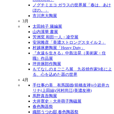
ノグチミエコ ガラスの世界展「春は、あけ
ぼの。」
市川恵大陶展
3月
太田純子 籐編展
山内溪華 書展
芳洲窯 和田一人・凌空展
安洞雅彦「美濃ストロングスタイル２」
村越琢磨陶展「Heavy Duty」
『永遠を生きる』中島法晃（美術家・住
職）作品展
坪井琢郎作陶展
もてなしのまごころ展 九谷焼作家9名によ
る、心を込めた器の世界
4月
手仕事の美 有馬国雄(前橋友禅)/小岩井カ
リナ(上田紬)/河村尚江(美濃友禅)
馬野真吾陶展
大井寛史・大井萌子陶磁展
春色陶器祭
織部うつわ邸 春色陶器祭