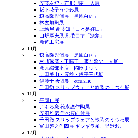
安藤友紀・石川理恵 二人展
坂下花子うつわ展
穂高隆児個展「黑風白雨」
林友加陶展
上絵屋 斎藤知「日々是好日」
山㟁厚夫展 刷毛目塗「漆象」
新道工房展
10月
穂高隆児個展「黑風白雨」
村越琢磨・工藤工「酒と肴の二人展」
窯元織部本店 陶器まつり
寺田美山・康雄・鉄平三代展
伊藤千穂個展「&cuisine」
千田徹 スリップウェアと軟陶のうつわ展
11月
平岡仁展
まもる窯 徳永護作陶展
安洞雅彦 千の豆向付展
千田徹 スリップウェアと軟陶のうつわ展
富田啓之作陶展 ギンギラ系、野獣派。
12月