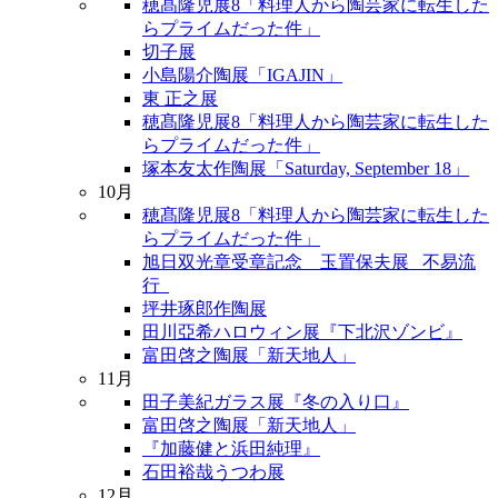
穂髙隆児展8「料理人から陶芸家に転生した
らプライムだった件」
切子展
小島陽介陶展「IGAJIN」
東 正之展
穂髙隆児展8「料理人から陶芸家に転生した
らプライムだった件」
塚本友太作陶展「Saturday, September 18」
10月
穂髙隆児展8「料理人から陶芸家に転生した
らプライムだった件」
旭日双光章受章記念 玉置保夫展 _不易流
行_
坪井琢郎作陶展
田川亞希ハロウィン展『下北沢ゾンビ』
富田啓之陶展「新天地人」
11月
田子美紀ガラス展『冬の入り口』
富田啓之陶展「新天地人」
『加藤健と浜田純理』
石田裕哉うつわ展
12月