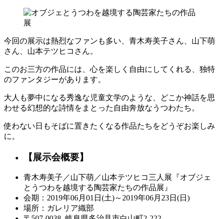
今回の展示は熱烈なファンも多い、青木寿美子さん、山下萌
さん、山本テツヒコさん。
このお三方の作品には、心を楽しく自由にしてくれる、独特
のファンタジーがあります。
大人も夢中になる秀逸な児童文学のような、どこか神話を思
わせる幻想的な詩情をまとった自由奔放なうつわたち。
使わない日もそばに置きたくなる作品たちをどうぞお楽しみ
に。
【展示会概要】
青木寿美子／山下萌／山本テツヒコ三人展『オブジェ
とうつわを越境する陶芸家たちの作品展』
会期：2019年06月01日(土)～2019年06月23日(日)
場所：ガレリア織部
〒507-0038 岐阜県多治見市白山町2-222