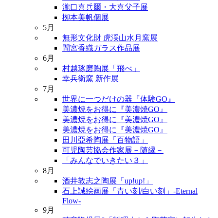
瀧口喜兵爾・大喜父子展
栁本美帆個展
5月
無形文化財 虎渓山水月窯展
間宮香織ガラス作品展
6月
村越琢磨陶展「飛べ」
幸兵衛窯 新作展
7月
世界に一つだけの器『体験GO』
美濃焼をお得に『美濃焼GO』
美濃焼をお得に『美濃焼GO』
美濃焼をお得に『美濃焼GO』
田川亞希陶展「百物語」
可児陶芸協会作家展－随縁－
「みんなでいきたい３」
8月
酒井敦志之陶展「up!up!」
石上誠絵画展「青い刻/白い刻」-Eternal
Flow-
9月