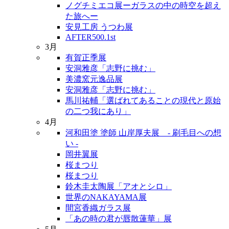
ノグチミエコ展ーガラスの中の時空を超え
た旅へー
安見工房 うつわ展
AFTER500.1st
3月
有賀正季展
安洞雅彦「志野に挑む」
美濃窯元逸品展
安洞雅彦「志野に挑む」
馬川祐輔「選ばれてあることの現代と原始
の二つ我にあり」
4月
河和田塗 塗師 山岸厚夫展 - 刷毛目への想
い -
岡井翼展
桜まつり
桜まつり
鈴木圭太陶展「アオとシロ」
世界のNAKAYAMA展
間宮香織ガラス展
「あの時の君が唇散蓮華」展