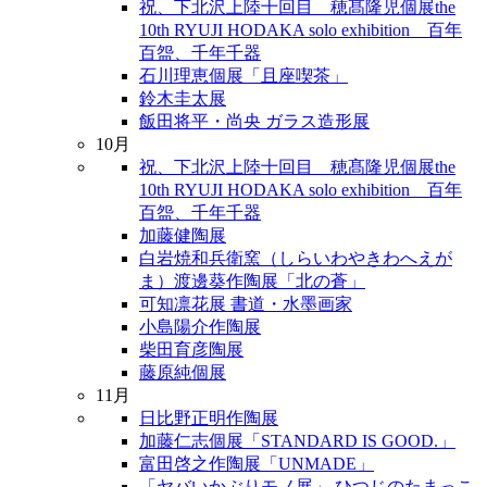
祝、下北沢上陸十回目 穂髙隆児個展the
10th RYUJI HODAKA solo exhibition 百年
百盌、千年千器
石川理恵個展「且座喫茶」
鈴木圭太展
飯田将平・尚央 ガラス造形展
10月
祝、下北沢上陸十回目 穂髙隆児個展the
10th RYUJI HODAKA solo exhibition 百年
百盌、千年千器
加藤健陶展
白岩焼和兵衛窯（しらいわやきわへえが
ま）渡邊葵作陶展「北の蒼」
可知凛花展 書道・水墨画家
小島陽介作陶展
柴田育彦陶展
藤原純個展
11月
日比野正明作陶展
加藤仁志個展「STANDARD IS GOOD.」
富田啓之作陶展「UNMADE」
「ヤバいかぶりモノ展」 ひつじのたまっこ