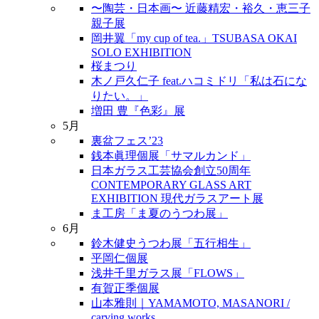
〜陶芸・日本画〜 近藤精宏・裕久・恵三子
親子展
岡井翼「my cup of tea.」TSUBASA OKAI
SOLO EXHIBITION
桜まつり
木ノ戸久仁子 feat.ハコミドリ「私は石にな
りたい。」
増田 豊『色彩』展
5月
裏盆フェス’23
銭本眞理個展「サマルカンド」
日本ガラス工芸協会創立50周年
CONTEMPORARY GLASS ART
EXHIBITION 現代ガラスアート展
ま工房「ま夏のうつわ展」
6月
鈴木健史うつわ展「五行相生」
平岡仁個展
浅井千里ガラス展「FLOWS」
有賀正季個展
山本雅則｜YAMAMOTO, MASANORI /
carving works