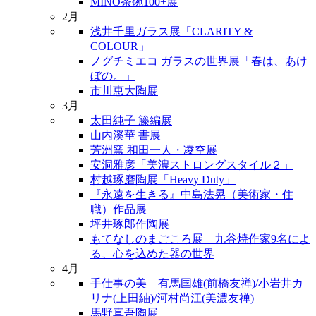
MINO茶碗100+展
2月
浅井千里ガラス展「CLARITY &
COLOUR」
ノグチミエコ ガラスの世界展「春は、あけ
ぼの。」
市川恵大陶展
3月
太田純子 籐編展
山内溪華 書展
芳洲窯 和田一人・凌空展
安洞雅彦「美濃ストロングスタイル２」
村越琢磨陶展「Heavy Duty」
『永遠を生きる』中島法晃（美術家・住
職）作品展
坪井琢郎作陶展
もてなしのまごころ展 九谷焼作家9名によ
る、心を込めた器の世界
4月
手仕事の美 有馬国雄(前橋友禅)/小岩井カ
リナ(上田紬)/河村尚江(美濃友禅)
馬野真吾陶展