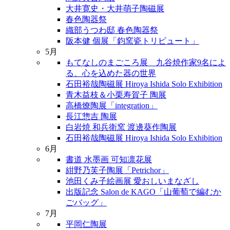
大井寛史・大井萌子陶磁展
春色陶器祭
織部うつわ邸 春色陶器祭
阪本健 個展「鈞窯瓷トリビュート」
5月
もてなしのまごころ展 九谷焼作家9名によ
る、心を込めた器の世界
石田裕哉陶磁展 Hiroya Ishida Solo Exhibition
青木益枝＆小栗寿賀子 陶展
高橋燎陶展「integration」
長江惣吉 陶展
白岩焼 和兵衛窯 渡邊葵作陶展
石田裕哉陶磁展 Hiroya Ishida Solo Exhibition
6月
書道 水墨画 可知凛花展
紺野乃芙子陶展「Petrichor」
池田くみ子絵画展 愛おしいまなざし
出版記念 Salon de KAGO「山葡萄で編むか
ごバッグ」
7月
平岡仁陶展