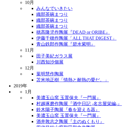
10月
みんなでいきたい
織部茶碗まつり
織部茶碗まつり
織部茶碗まつり
穂髙隆児作陶展『DEAD or ORIBE』
伊藤千穂作陶展「ALL THAT DIGEST」
青山鉄郎作陶展『碧水紫明』
11月
田子美紀ガラス展
川西知沙個展
12月
葉明慧作陶展
苫米地正樹「情熱と耐熱の愛だ。」
2019年
1月
美濃玉山窯 玉置保夫『一門展』
村越琢磨作陶展『酒中日記 -名古屋栄編-』
鈴木陽子陶展『春を迎える器』
美濃玉山窯 玉置保夫『一門展』
酒井敦志之陶展『土のぬくもり』