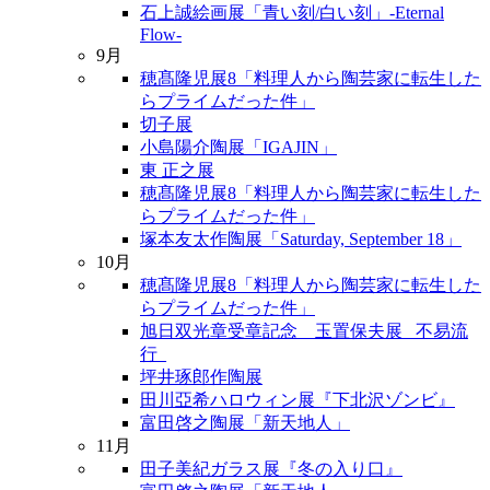
石上誠絵画展「青い刻/白い刻」-Eternal
Flow-
9月
穂髙隆児展8「料理人から陶芸家に転生した
らプライムだった件」
切子展
小島陽介陶展「IGAJIN」
東 正之展
穂髙隆児展8「料理人から陶芸家に転生した
らプライムだった件」
塚本友太作陶展「Saturday, September 18」
10月
穂髙隆児展8「料理人から陶芸家に転生した
らプライムだった件」
旭日双光章受章記念 玉置保夫展 _不易流
行_
坪井琢郎作陶展
田川亞希ハロウィン展『下北沢ゾンビ』
富田啓之陶展「新天地人」
11月
田子美紀ガラス展『冬の入り口』