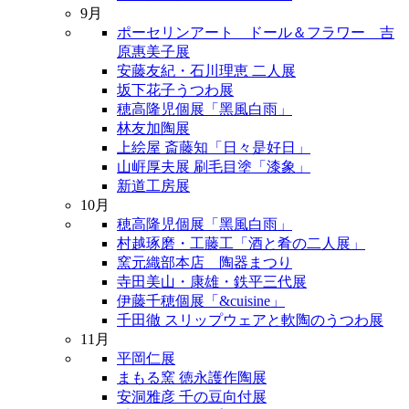
9月
ポーセリンアート ドール＆フラワー 吉
原惠美子展
安藤友紀・石川理恵 二人展
坂下花子うつわ展
穂高隆児個展「黑風白雨」
林友加陶展
上絵屋 斎藤知「日々是好日」
山㟁厚夫展 刷毛目塗「漆象」
新道工房展
10月
穂高隆児個展「黑風白雨」
村越琢磨・工藤工「酒と肴の二人展」
窯元織部本店 陶器まつり
寺田美山・康雄・鉄平三代展
伊藤千穂個展「&cuisine」
千田徹 スリップウェアと軟陶のうつわ展
11月
平岡仁展
まもる窯 徳永護作陶展
安洞雅彦 千の豆向付展