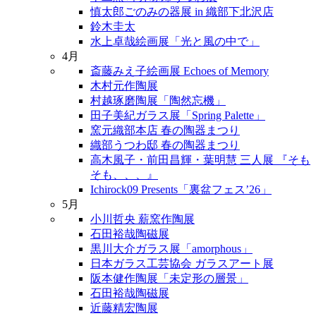
慎太郎ごのみの器展 in 織部下北沢店
鈴木圭太
水上卓哉絵画展「光と風の中で」
4月
斎藤みえ子絵画展 Echoes of Memory
木村元作陶展
村越琢磨陶展「陶然忘機」
田子美紀ガラス展「Spring Palette」
窯元織部本店 春の陶器まつり
織部うつわ邸 春の陶器まつり
高木風子・前田昌輝・葉明慧 三人展 『そも
そも、、、』
Ichirock09 Presents「裏盆フェス’26」
5月
小川哲央 薪窯作陶展
石田裕哉陶磁展
黒川大介ガラス展「amorphous」
日本ガラス工芸協会 ガラスアート展
阪本健作陶展「未定形の層景」
石田裕哉陶磁展
近藤精宏陶展