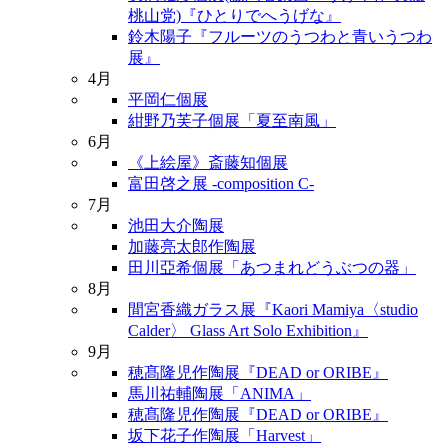
桃山党)『ひとりでへうげな』
鈴木陽子『フルーツのうつわと青いうつわ
展』
4月
平岡仁個展
紺野乃芙子個展「夏至南風」
6月
《上絵屋》斎藤知個展
富田啓之展 -composition C-
7月
池田大介陶展
加藤亮太郎作陶展
田川亞希個展「あつまれどうぶつの器」
8月
間宮香織ガラス展『Kaori Mamiya〈studio
Calder〉 Glass Art Solo Exhibition』
9月
穂髙隆児作陶展『DEAD or ORIBE』
馬川祐輔陶展「ANIMA」
穂髙隆児作陶展『DEAD or ORIBE』
坂下花子作陶展「Harvest」