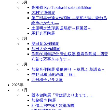
6月
高橋燎 Ryo Takahashi solo exhibition
内村宇博個展
第二回黒岩達大作陶展 ―窯変の理に委ねる
継承のかたち―
土屋明之造形展 居場所～原風景～
馬野真吾陶展
7月
柴田育彦作陶展
池田大介 作陶展
作陶60周年記念 青山双溪 喜寿作陶展－四苦
八苦で万事きゅうす－
8月
加藤音作陶展 薮庭便り －草思ふ 草語る－
中野日和 油彩画展 「縁」
北形槙子ガラス展
2025年
1月
阪本健陶展「青は藍より出でて、」
加藤摑也 陶展
紅傳工房中塚万次郎陶展