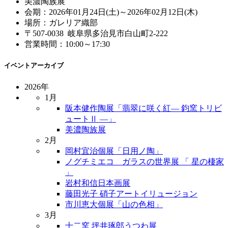
美濃陶族展
会期：2026年01月24日(土)～2026年02月12日(木)
場所：ガレリア織部
〒507-0038 岐阜県多治見市白山町2-222
営業時間：10:00～17:30
イベントアーカイブ
2026年
1月
阪本健作陶展「翡翠に咲く紅― 鈞窯トリビ
ュートⅡ ―」
美濃陶族展
2月
岡村宜治個展「日用ノ陶」
ノグチミエコ ガラスの世界展 「 星の棲家
」
岩村和信日本画展
藤田光子 硝子アートイリュージョン
市川恵大個展「山の色相」
3月
十二窯 坪井琢郎うつわ展