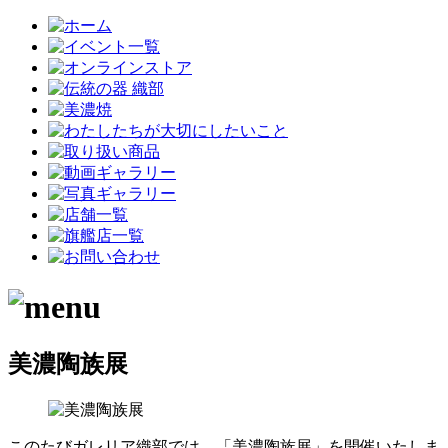
美濃陶族展
このたびガレリア織部では、「美濃陶族展」を開催いたしま