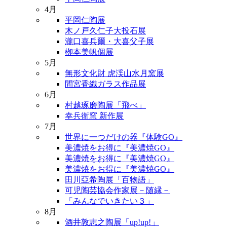
4月
平岡仁陶展
木ノ戸久仁子大投石展
瀧口喜兵爾・大喜父子展
栁本美帆個展
5月
無形文化財 虎渓山水月窯展
間宮香織ガラス作品展
6月
村越琢磨陶展「飛べ」
幸兵衛窯 新作展
7月
世界に一つだけの器『体験GO』
美濃焼をお得に『美濃焼GO』
美濃焼をお得に『美濃焼GO』
美濃焼をお得に『美濃焼GO』
田川亞希陶展「百物語」
可児陶芸協会作家展－随縁－
「みんなでいきたい３」
8月
酒井敦志之陶展「up!up!」