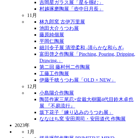
吉岡星ガラス展「星を掴む」
村越琢磨陶展「壺中日月長」
11月
林九郎窯 古伊万里展
池田大介うつわ展
藤原純個展
平岡仁陶展
細川令子展 清澄柔和 -清らかな和らぎ-
富田啓之作陶展「Pinching, Pouring, Dripping,
Drawing.」
第二回 藤村州二作陶展
工藤工作陶展
伊藤千穂うつわ展「OLD × NEW」
12月
小島陽介作陶展
陶芸作家三尾忍×盆栽大樹園4代目鈴木卓也
展 『不易流行』
坂下花子「練り込みのうつわ展」
ななはち窯 安田周司・安田道代 作陶展
2023年
1月