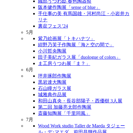
織部うつわ邸 春色陶器祭
阪本健作陶展「sense of blue」
手仕事の美 有馬国雄・河村尚江・小岩井カ
リナ
裏盆フェス’24
5月
紫乃絵画展「トキハナツ」
紺野乃芙子作陶展「海と空の間で」
小川哲央陶展
田子美紀ガラス展「duologue of colors」
ま工房うつわ展「ま？」
6月
坪井琢郎作陶展
黒岩達大陶展
石山瞳ガラス展
城雅典作品展
和田山真央・長谷部陽子・西優樹 3人展
第二回 加藤亮太郎作陶展
斎藤知陶展「千里同風」
7月
Wood Work studio Taller de Maeda タジェー
ル・デ･マエダ 前田昌輝作品展