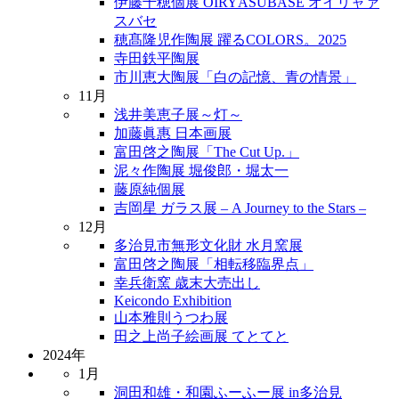
伊藤千穂個展 OIRYÁSUBASE オイリャァ
スバセ
穂髙隆児作陶展 躍るCOLORS。2025
寺田鉄平陶展
市川恵大陶展「白の記憶、青の情景」
11月
浅井美恵子展～灯～
加藤眞惠 日本画展
富田啓之陶展「The Cut Up.」
泥々作陶展 堀俊郎・堀太一
藤原純個展
吉岡星 ガラス展 – A Journey to the Stars –
12月
多治見市無形文化財 水月窯展
富田啓之陶展「相転移臨界点」
幸兵衛窯 歳末大売出し
Keicondo Exhibition
山本雅則うつわ展
田之上尚子絵画展 てとてと
2024年
1月
洞田和雄・和園ふーふー展 in多治見