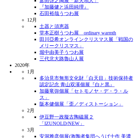
富田啓之陶展「新天地人」
『加藤健と浜田純理』
石田裕哉うつわ展
12月
土器と須恵器
堂本正樹うつわ展 ordinary warmth
田川亞希オンラインクリスマス展「戦国の
メリークリスマス」
堀中由美子うつわ展
三代北大路魯山人展
2020年
1月
多治見市無形文化財「白天目」技術保持者
認定記念 青山双溪個展『白と黒』
加藤竜弥個展「セトモノヤ・デ・ラ・ル
ス」
阪本健個展「歪／ディストーション」
2月
伊豆野一政擬古陶磁展２
「IZUNOLD/NEW」
3月
安洞雅彦個展(激陶者集団へうげ十作 美濃