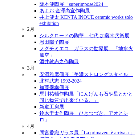
阪本健陶展「superimpose2024」
あよお 金澤尚宜作陶展
井上健太 KENTA INOUE ceramic works solo
exhibition
2月
シルクロードの陶華 七代 加藤幸兵衛展
恩田陽子陶展
ノグチミエコ ガラスの世界展 「地水火
風空」
酒井敦志之作陶展
3月
安洞雅彦個展「美濃ストロングスタイル」
北村武志 1992-2024
加藤保幸個展
馬川祐輔作陶展「にんげんも石や星とかと
同じ物質で出来ている。」
新道工房展
鈴木圭太作陶展「ひきつづき、アオとシ
ロ」
4月
間宮香織ガラス展「La primavera è arrivata.」