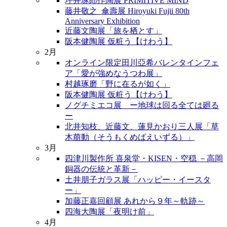
坪井琢郎作陶展 PRIMITIVE MIND
藤井敬之_傘壽展 Hiroyuki Fujii 80th
Anniversary Exhibition
近藤文陶展「旅を栖とす」
阪本健陶展 仮粧う【けわう】
2月
オンライン限定田川亞希バレンタインフェ
ア「愛が強めなうつわ展」
村越琢磨「野に在るが如く」
阪本健陶展 仮粧う【けわう】
ノグチミエコ展 ー地球は回る全ては廻る
ー
北井知枝、近藤文、蓮見かおり三人展「草
木萠動（そうもくめばえいずる）」
3月
四津川製作所 喜泉堂・KISEN・空穏 －高岡
銅器の伝統と革新－
土井朋子ガラス展「ハッピー・イースタ
ー」
加藤正嘉回顧展 あれから９年～軌跡～
四海大陶展「夜明け前」
4月