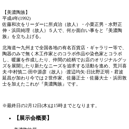
【美濃陶族】
平成4年(1992)
佐藤和次をリーダーに所貞治（故人）・小栗正男・水野正
伸・浜田純理（故人）５人で、何か面白い事をと『美濃陶
族』を立ち上げる。
北海道〜九州まで全国各地の有名百貨店・ギャラリー等で、
陶器のみで無く木工作家とのコラボ作品や染色家とコラボ
し、暖簾を作成したり、仲間の絵柄でお店のオリジナルグッ
ズを展開したり新たなニーズを追求する活動を進め、荒川喜
夫·中村慎二·田中源彦（故人）·渡辺均矢·日比野正明・君波
延昌が加わり今では２世作家、佐藤正士・佐藤大士・浜田敦
士を加えたこれが『美濃陶族』です。
※最終日の2月12日(木)は15時までとなります。
【展示会概要】