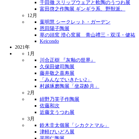
千田徹 スリップウェアと軟陶のうつわ展
富田啓之作陶展 ギンギラ系、野獣派。
12月
葉明慧 シークレット・ガーデン
恩田陽子陶展
草の頭窯 澄心窯展 青山禮三・双渓・健祐
Keicondo
2021年
1月
川合正樹 『灰釉の世界』
久保田健司陶展
藤井敬之喜寿展
「みんなでいきたい2」
村越琢磨陶展「坐花酔月」
2月
紺野乃芙子作陶展
佐藤和次
近藤文うつわ展
3月
鈴木圭太個展「シカクとマル」
津軽びいどろ展
平岡仁陶展