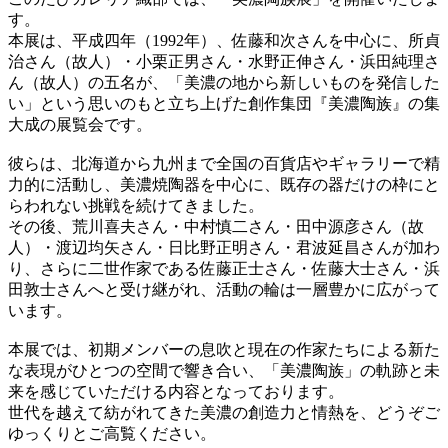
す。
本展は、平成四年（1992年）、佐藤和次さんを中心に、所貞
治さん（故人）・小栗正男さん・水野正伸さん・浜田純理さ
ん（故人）の五名が、「美濃の地から新しいものを発信した
い」という思いのもと立ち上げた創作集団『美濃陶族』の集
大成の展覧会です。
彼らは、北海道から九州まで全国の百貨店やギャラリーで精
力的に活動し、美濃焼陶器を中心に、既存の器だけの枠にと
らわれない挑戦を続けてきました。
その後、荒川喜夫さん・中村慎二さん・田中源彦さん（故
人）・渡辺均矢さん・日比野正明さん・君波延昌さんが加わ
り、さらに二世作家である佐藤正士さん・佐藤大士さん・浜
田敦士さんへと受け継がれ、活動の輪は一層豊かに広がって
います。
本展では、初期メンバーの息吹と現在の作家たちによる新た
な表現がひとつの空間で響き合い、「美濃陶族」の軌跡と未
来を感じていただける内容となっております。
世代を越えて紡がれてきた美濃の創造力と情熱を、どうぞご
ゆっくりとご高覧ください。