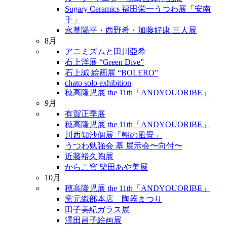
Sugary Ceramics 福田栄一うつわ展「安南
手」
永草陽平・西野希・加藤好康 三人展
8月
アニミズムと田川亞希
石上洋展 “Green Dive”
石上誠 絵画展 “BOLERO”
chato solo exhibition
穂高隆児展 the 11th「ANDYOUORIBE」
9月
有賀正季展
穂高隆児展 the 11th「ANDYOUORIBE」
川西知沙個展「朝の風景」
うつわ勉強会 基 展示会〜向付〜
近藤裕久陶展
からこ窯 柴田あや美展
10月
穂高隆児展 the 11th「ANDYOUORIBE」
窯元織部本店 陶器まつり
田子美紀ガラス展
澤田昌子絵画展