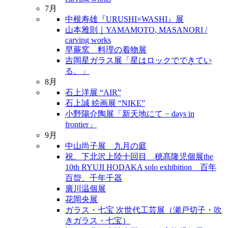
7月
中根寿雄『URUSHI×WASHI』展
山本雅則｜YAMAMOTO, MASANORI /
carving works
早蕨窯 料理の着物展
吉岡星ガラス展「星はロックでできてい
る。」
8月
石上洋展 “AIR”
石上誠 絵画展 “NIKE”
小野陽介陶展「新天地にて − days in
frontier」
9月
中山尚子展 九月の庭
祝、下北沢上陸十回目 穂髙隆児個展the
10th RYUJI HODAKA solo exhibition 百年
百盌、千年千器
廣川温個展
花岡央展
ガラス・七宝 次世代工芸展（瀬戸切子・吹
きガラス・七宝）