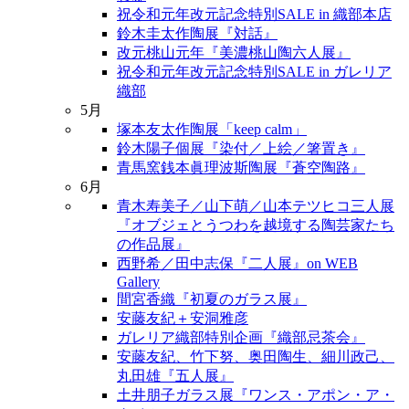
祝令和元年改元記念特別SALE in 織部本店
鈴木圭太作陶展『対話』
改元桃山元年『美濃桃山陶六人展』
祝令和元年改元記念特別SALE in ガレリア
織部
5月
塚本友太作陶展「keep calm」
鈴木陽子個展『染付／上絵／箸置き』
青馬窯銭本眞理波斯陶展『蒼空陶路』
6月
青木寿美子／山下萌／山本テツヒコ三人展
『オブジェとうつわを越境する陶芸家たち
の作品展』
西野希／田中志保『二人展』on WEB
Gallery
間宮香織『初夏のガラス展』
安藤友紀＋安洞雅彦
ガレリア織部特別企画『織部忌茶会』
安藤友紀、竹下努、奥田陶生、細川政己、
丸田雄『五人展』
土井朋子ガラス展『ワンス・アポン・ア・