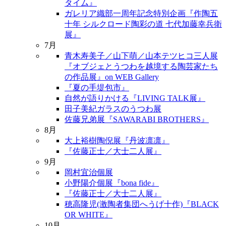
タイム』
ガレリア織部一周年記念特別企画『作陶五
十年 シルクロード陶彩の道 七代加藤幸兵衛
展』
7月
青木寿美子／山下萌／山本テツヒコ三人展
『オブジェとうつわを越境する陶芸家たち
の作品展』on WEB Gallery
『夏の手堤包市』
自然が語りかける『LIVING TALK展』
田子美紀ガラスのうつわ展
佐藤兄弟展『SAWARABI BROTHERS』
8月
大上裕樹陶倪展『丹波凛凛』
『佐藤正士／大士二人展』
9月
岡村宜治個展
小野陽介個展『bona fide』
『佐藤正士／大士二人展』
穂高隆児(激陶者集団へうげ十作)『BLACK
OR WHITE』
10月