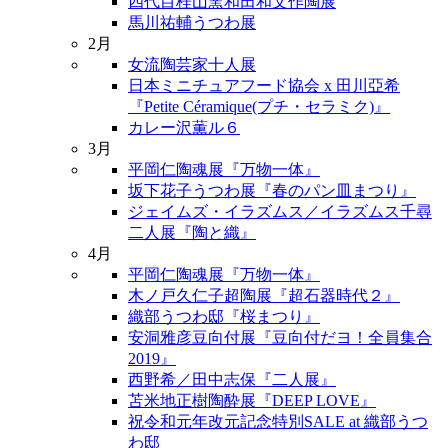
四代目桂山窯和田和文作陶展
馬川祐輔うつわ展
2月
女流陶芸家十人展
日本ミニチュアフード協会 x 田川亞希
『Petite Céramique(プチ・セラミク)』
カレー沢薫ル６
3月
平岡仁陶魂展『万物一体』
坂下花子うつわ展『春のパン皿まつり』
ジェイムズ・イラズムス／イラズムス千尋
二人展『陶と織』
4月
平岡仁陶魂展『万物一体』
木ノ戸久仁子超陶展『超石器時代２』
織部うつわ邸『桜まつり』
安洞雅彦豆向付展『豆向付だヨ！全員集合
2019』
西野希／田中志保『二人展』
苫米地正樹陶酔展『DEEP LOVE』
祝令和元年改元記念特別SALE at 織部うつ
わ邸