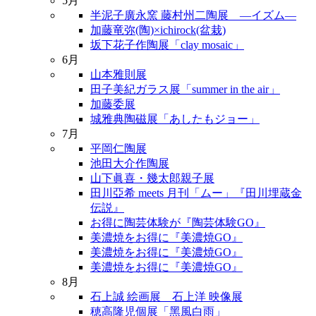
5月
半泥子廣永窯 藤村州二陶展 ―イズム―
加藤竜弥(陶)×ichirock(盆栽)
坂下花子作陶展「clay mosaic」
6月
山本雅則展
田子美紀ガラス展「summer in the air」
加藤委展
城雅典陶磁展「あしたもジョー」
7月
平岡仁陶展
池田大介作陶展
山下眞喜・幾太郎親子展
田川亞希 meets 月刊「ムー」『田川埋蔵金
伝説』
お得に陶芸体験が『陶芸体験GO』
美濃焼をお得に『美濃焼GO』
美濃焼をお得に『美濃焼GO』
美濃焼をお得に『美濃焼GO』
8月
石上誠 絵画展 石上洋 映像展
穂高隆児個展「黑風白雨」