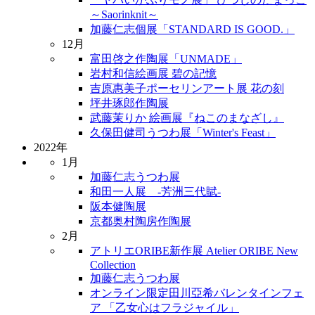
～Saorinknit～
加藤仁志個展「STANDARD IS GOOD.」
12月
富田啓之作陶展「UNMADE」
岩村和信絵画展 碧の記憶
吉原惠美子ポーセリンアート展 花の刻
坪井琢郎作陶展
武藤茉りか 絵画展『ねこのまなざし』
久保田健司うつわ展「Winter's Feast」
2022年
1月
加藤仁志うつわ展
和田一人展 -芳洲三代賦-
阪本健陶展
京都奥村陶房作陶展
2月
アトリエORIBE新作展 Atelier ORIBE New
Collection
加藤仁志うつわ展
オンライン限定田川亞希バレンタインフェ
ア 「乙女心はフラジャイル」