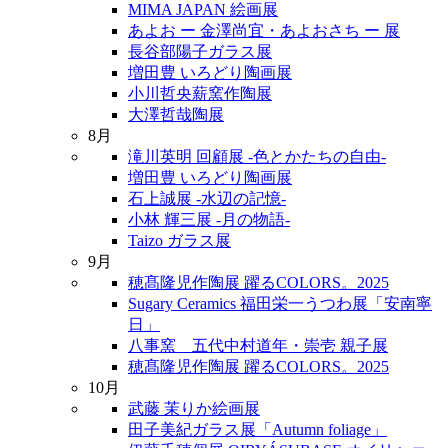
MIMA JAPAN 絵画展
あよお ー 金澤尚宜・あよおさち ー 展
長谷部陽子ガラス展
増田豊 いろどり陶画展
小川哲央薪窯作陶展
大澤哲哉陶展
8月
滝川英明 回顧展 -色とかたちの自由-
増田豊 いろどり陶画展
石上誠展 -水辺の記憶-
小林 輝三展 -月の物語-
Taizo ガラス展
9月
穂髙隆児作陶展 躍るCOLORS。2025
Sugary Ceramics 福田栄一うつわ展「安南寧
日」
八事窯 五代中村道年・崇壱 親子展
穂髙隆児作陶展 躍るCOLORS。2025
10月
武藤 茉りか絵画展
田子美紀ガラス展「Autumn foliage」