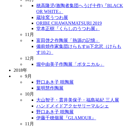
穂高隆児(激陶者集団へうげ十作)『BLACK
OR WHITE』
蔵珍窯うつわ展
ORIBE CHAWANMATSURI 2019
堂本正樹『くらしのうつわ展』
11月
富田啓之作陶展「熱源の記憶」
備前焼作家集団けらもすin下北沢（けらも
す10.2）
12月
堀中由美子作陶展「ボタニカル」
2018年
9月
野口あき子 咲陶展
葉明慧作陶展
10月
大山智子・貫井美保子・福島祐紀 三人展
ハンドメイドアクセサリーマルシェ
野口あき子 咲陶展
伊藤千穂個展『GLAMOUR』
11月