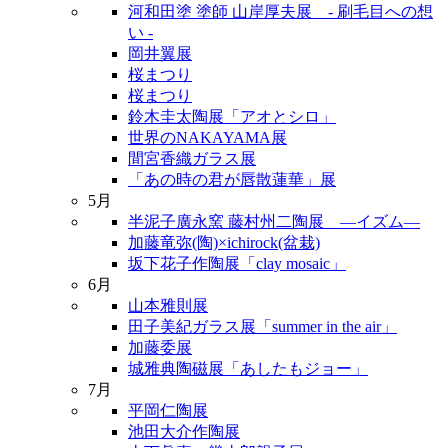
河和田塗 塗師 山岸厚夫展 - 刷毛目への想
い -
岡井翼展
桜まつり
桜まつり
鈴木圭太陶展「アオとシロ」
世界のNAKAYAMA展
間宮香織ガラス展
「あの時の君が唇散蓮華」展
5月
半泥子廣永窯 藤村州二陶展 ―イズム―
加藤竜弥(陶)×ichirock(盆栽)
坂下花子作陶展「clay mosaic」
6月
山本雅則展
田子美紀ガラス展「summer in the air」
加藤委展
城雅典陶磁展「あしたもジョー」
7月
平岡仁陶展
池田大介作陶展