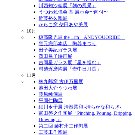
川西知沙個展「朝の風景」
うつわ勉強会 基 展示会〜向付〜
近藤裕久陶展
からこ窯 柴田あや美展
10月
穂高隆児展 the 11th「ANDYOUORIBE」
窯元織部本店 陶器まつり
田子美紀ガラス展
澤田昌子絵画展
吉岡星ガラス展「星を掴む」
村越琢磨陶展「壺中日月長」
11月
林九郎窯 古伊万里展
池田大介うつわ展
藤原純個展
平岡仁陶展
細川令子展 清澄柔和 -清らかな和らぎ-
富田啓之作陶展「Pinching, Pouring, Dripping,
Drawing.」
第二回 藤村州二作陶展
工藤工作陶展