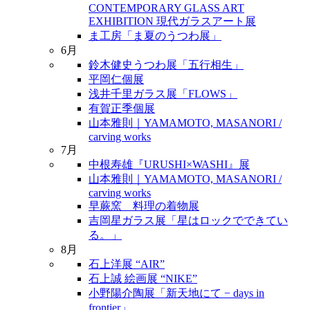
CONTEMPORARY GLASS ART
EXHIBITION 現代ガラスアート展
ま工房「ま夏のうつわ展」
6月
鈴木健史うつわ展「五行相生」
平岡仁個展
浅井千里ガラス展「FLOWS」
有賀正季個展
山本雅則｜YAMAMOTO, MASANORI /
carving works
7月
中根寿雄『URUSHI×WASHI』展
山本雅則｜YAMAMOTO, MASANORI /
carving works
早蕨窯 料理の着物展
吉岡星ガラス展「星はロックでできてい
る。」
8月
石上洋展 “AIR”
石上誠 絵画展 “NIKE”
小野陽介陶展「新天地にて − days in
frontier」