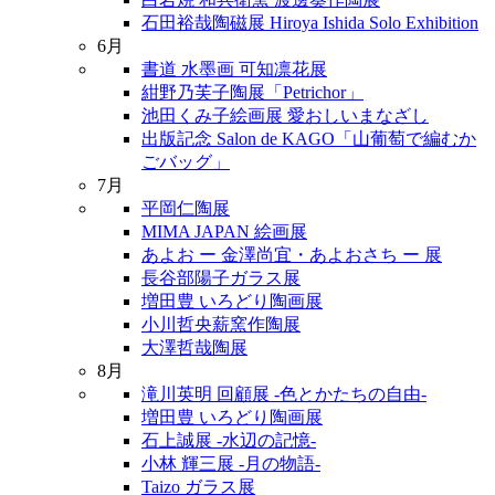
石田裕哉陶磁展 Hiroya Ishida Solo Exhibition
6月
書道 水墨画 可知凛花展
紺野乃芙子陶展「Petrichor」
池田くみ子絵画展 愛おしいまなざし
出版記念 Salon de KAGO「山葡萄で編むか
ごバッグ」
7月
平岡仁陶展
MIMA JAPAN 絵画展
あよお ー 金澤尚宜・あよおさち ー 展
長谷部陽子ガラス展
増田豊 いろどり陶画展
小川哲央薪窯作陶展
大澤哲哉陶展
8月
滝川英明 回顧展 -色とかたちの自由-
増田豊 いろどり陶画展
石上誠展 -水辺の記憶-
小林 輝三展 -月の物語-
Taizo ガラス展