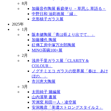
8月
加藤音作陶展 薮庭便り －草思ふ 草語る－
中野日和 油彩画展 「縁」
北形槙子ガラス展
2025年
1月
阪本健陶展「青は藍より出でて、」
加藤摑也 陶展
紅傳工房中塚万次郎陶展
MINO茶碗100+展
2月
浅井千里ガラス展「CLARITY &
COLOUR」
ノグチミエコ ガラスの世界展「春は、あけ
ぼの。」
市川恵大陶展
3月
太田純子 籐編展
山内溪華 書展
芳洲窯 和田一人・凌空展
安洞雅彦「美濃ストロングスタイル２」