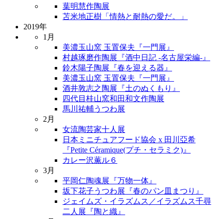
葉明慧作陶展
苫米地正樹「情熱と耐熱の愛だ。」
2019年
1月
美濃玉山窯 玉置保夫『一門展』
村越琢磨作陶展『酒中日記 -名古屋栄編-』
鈴木陽子陶展『春を迎える器』
美濃玉山窯 玉置保夫『一門展』
酒井敦志之陶展『土のぬくもり』
四代目桂山窯和田和文作陶展
馬川祐輔うつわ展
2月
女流陶芸家十人展
日本ミニチュアフード協会 x 田川亞希
『Petite Céramique(プチ・セラミク)』
カレー沢薫ル６
3月
平岡仁陶魂展『万物一体』
坂下花子うつわ展『春のパン皿まつり』
ジェイムズ・イラズムス／イラズムス千尋
二人展『陶と織』