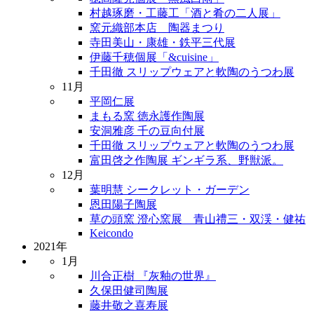
村越琢磨・工藤工「酒と肴の二人展」
窯元織部本店 陶器まつり
寺田美山・康雄・鉄平三代展
伊藤千穂個展「&cuisine」
千田徹 スリップウェアと軟陶のうつわ展
11月
平岡仁展
まもる窯 徳永護作陶展
安洞雅彦 千の豆向付展
千田徹 スリップウェアと軟陶のうつわ展
富田啓之作陶展 ギンギラ系、野獣派。
12月
葉明慧 シークレット・ガーデン
恩田陽子陶展
草の頭窯 澄心窯展 青山禮三・双渓・健祐
Keicondo
2021年
1月
川合正樹 『灰釉の世界』
久保田健司陶展
藤井敬之喜寿展