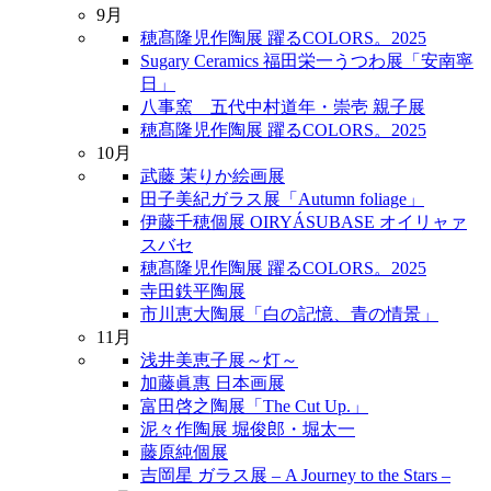
9月
穂髙隆児作陶展 躍るCOLORS。2025
Sugary Ceramics 福田栄一うつわ展「安南寧
日」
八事窯 五代中村道年・崇壱 親子展
穂髙隆児作陶展 躍るCOLORS。2025
10月
武藤 茉りか絵画展
田子美紀ガラス展「Autumn foliage」
伊藤千穂個展 OIRYÁSUBASE オイリャァ
スバセ
穂髙隆児作陶展 躍るCOLORS。2025
寺田鉄平陶展
市川恵大陶展「白の記憶、青の情景」
11月
浅井美恵子展～灯～
加藤眞惠 日本画展
富田啓之陶展「The Cut Up.」
泥々作陶展 堀俊郎・堀太一
藤原純個展
吉岡星 ガラス展 – A Journey to the Stars –