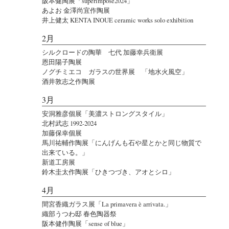
阪本健陶展「superimpose2024」
あよお 金澤尚宜作陶展
井上健太 KENTA INOUE ceramic works solo exhibition
2月
シルクロードの陶華 七代 加藤幸兵衛展
恩田陽子陶展
ノグチミエコ ガラスの世界展 「地水火風空」
酒井敦志之作陶展
3月
安洞雅彦個展「美濃ストロングスタイル」
北村武志 1992-2024
加藤保幸個展
馬川祐輔作陶展「にんげんも石や星とかと同じ物質で
出来ている。」
新道工房展
鈴木圭太作陶展「ひきつづき、アオとシロ」
4月
間宮香織ガラス展「La primavera è arrivata.」
織部うつわ邸 春色陶器祭
阪本健作陶展「sense of blue」