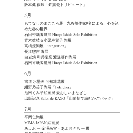
阪本健 個展「鈞窯瓷トリビュート」
5月
もてなしのまごころ展 九谷焼作家9名による、心を込
めた器の世界
石田裕哉陶磁展 Hiroya Ishida Solo Exhibition
青木益枝＆小栗寿賀子 陶展
高橋燎陶展「integration」
長江惣吉 陶展
白岩焼 和兵衛窯 渡邊葵作陶展
石田裕哉陶磁展 Hiroya Ishida Solo Exhibition
6月
書道 水墨画 可知凛花展
紺野乃芙子陶展「Petrichor」
池田くみ子絵画展 愛おしいまなざし
出版記念 Salon de KAGO「山葡萄で編むかごバッグ」
7月
平岡仁陶展
MIMA JAPAN 絵画展
あよお ー 金澤尚宜・あよおさち ー 展