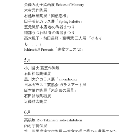
斎藤みえ子絵画展 Echoes of Memory
木村元作陶展
村越琢磨陶展「陶然忘機」
田子美紀ガラス展「Spring Palette」
窯元織部本店 春の陶器まつり
織部うつわ邸 春の陶器まつり
高木風子・前田昌輝・葉明慧 三人展 『そもそ
も、、、』
Ichirock09 Presents「裏盆フェス’26」
5月
小川哲央 薪窯作陶展
石田裕哉陶磁展
黒川大介ガラス展「amorphous」
日本ガラス工芸協会 ガラスアート展
阪本健作陶展「未定形の層景」
石田裕哉陶磁展
近藤精宏陶展
6月
高橋燎 Ryo Takahashi solo exhibition
内村宇博個展
第二回黒岩達大作陶展 ―窯変の理に委ねる継承のかた