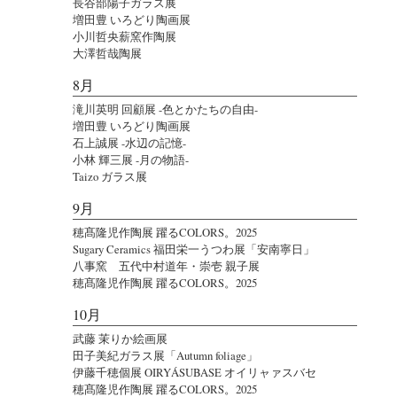
長谷部陽子ガラス展
増田豊 いろどり陶画展
小川哲央薪窯作陶展
大澤哲哉陶展
8月
滝川英明 回顧展 -色とかたちの自由-
増田豊 いろどり陶画展
石上誠展 -水辺の記憶-
小林 輝三展 -月の物語-
Taizo ガラス展
9月
穂髙隆児作陶展 躍るCOLORS。2025
Sugary Ceramics 福田栄一うつわ展「安南寧日」
八事窯 五代中村道年・崇壱 親子展
穂髙隆児作陶展 躍るCOLORS。2025
10月
武藤 茉りか絵画展
田子美紀ガラス展「Autumn foliage」
伊藤千穂個展 OIRYÁSUBASE オイリャァスバセ
穂髙隆児作陶展 躍るCOLORS。2025