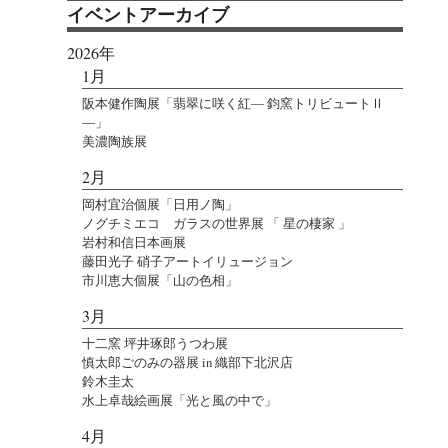
イベントアーカイブ
2026年
1月
阪本健作陶展「翡翠に咲く紅― 鈞窯トリビュートⅡ
―」
美濃陶族展
2月
岡村宜治個展「日用ノ陶」
ノグチミエコ ガラスの世界展 「 星の棲家 」
岩村和信日本画展
藤田光子 硝子アートイリュージョン
市川恵大個展「山の色相」
3月
十二窯 坪井琢郎うつわ展
慎太郎ごのみの器展 in 織部下北沢店
鈴木圭太
水上卓哉絵画展「光と風の中で」
4月