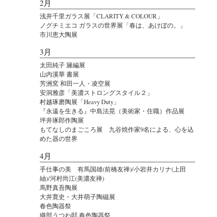
2月
浅井千里ガラス展「CLARITY & COLOUR」
ノグチミエコ ガラスの世界展「春は、あけぼの。」
市川恵大陶展
3月
太田純子 籐編展
山内溪華 書展
芳洲窯 和田一人・凌空展
安洞雅彦「美濃ストロングスタイル２」
村越琢磨陶展「Heavy Duty」
『永遠を生きる』中島法晃（美術家・住職）作品展
坪井琢郎作陶展
もてなしのまごころ展 九谷焼作家9名による、心を込
めた器の世界
4月
手仕事の美 有馬国雄(前橋友禅)/小岩井カリナ(上田
紬)/河村尚江(美濃友禅)
馬野真吾陶展
大井寛史・大井萌子陶磁展
春色陶器祭
織部うつわ邸 春色陶器祭