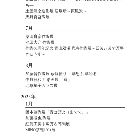
ち―
土屋明之造形展 居場所～原風景～
馬野真吾陶展
7月
柴田育彦作陶展
池田大介 作陶展
作陶60周年記念 青山双溪 喜寿作陶展－四苦八苦で万事
きゅうす－
8月
加藤音作陶展 薮庭便り －草思ふ 草語る－
中野日和 油彩画展 「縁」
北形槙子ガラス展
2025年
1月
阪本健陶展「青は藍より出でて、」
加藤摑也 陶展
紅傳工房中塚万次郎陶展
MINO茶碗100+展