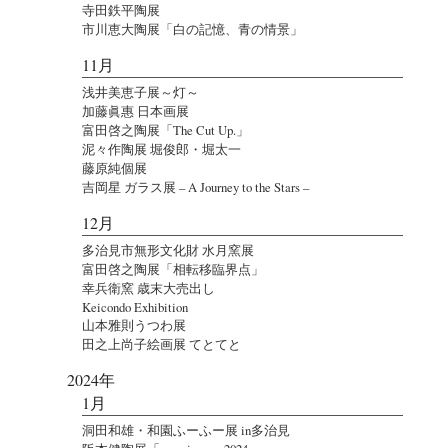
寺田鉄平陶展
市川恵大陶展「白の記憶、青の情景」
11月
浅井美恵子展～灯～
加藤眞惠 日本画展
富田啓之陶展「The Cut Up.」
泥々作陶展 堀俊郎・堀太一
藤原純個展
吉岡星 ガラス展 – A Journey to the Stars –
12月
多治見市無形文化財 水月窯展
富田啓之陶展「相転移臨界点」
幸兵衛窯 歳末大売出し
Keicondo Exhibition
山本雅則うつわ展
田之上尚子絵画展 てとてと
2024年
1月
洞田和雄・和園ふーふー展 in多治見