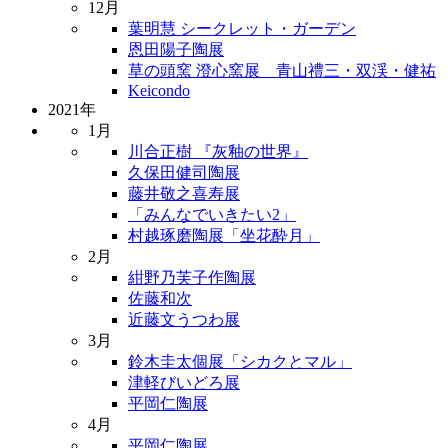
12月
葉明慧 シークレット・ガーデン
恩田陽子陶展
草の頭窯 澄心窯展 青山禮三・双渓・健祐
Keicondo
2021年
1月
川合正樹 『灰釉の世界』
久保田健司陶展
藤井敬之喜寿展
「みんなでいきたい2」
村越琢磨陶展「坐花酔月」
2月
紺野乃芙子作陶展
佐藤和次
近藤文うつわ展
3月
鈴木圭太個展「シカクとマル」
津軽びいどろ展
平岡仁陶展
4月
平岡仁陶展