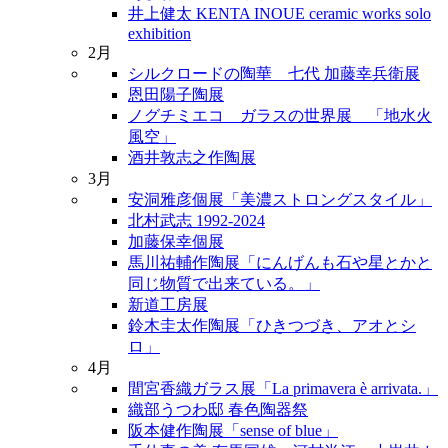
井上健太 KENTA INOUE ceramic works solo
exhibition
2月
シルクロードの陶華 七代 加藤幸兵衛展
恩田陽子陶展
ノグチミエコ ガラスの世界展 「地水火
風空」
酒井敦志之作陶展
3月
安洞雅彦個展「美濃ストロングスタイル」
北村武志 1992-2024
加藤保幸個展
馬川祐輔作陶展「にんげんも石や星とかと
同じ物質で出来ている。」
新道工房展
鈴木圭太作陶展「ひきつづき、アオとシ
ロ」
4月
間宮香織ガラス展「La primavera è arrivata.」
織部うつわ邸 春色陶器祭
阪本健作陶展「sense of blue」