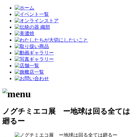
ノグチミエコ展 ー地球は回る全ては
廻るー