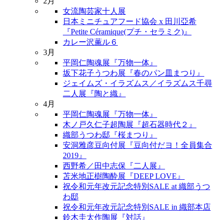
2月
女流陶芸家十人展
日本ミニチュアフード協会 x 田川亞希
『Petite Céramique(プチ・セラミク)』
カレー沢薫ル６
3月
平岡仁陶魂展『万物一体』
坂下花子うつわ展『春のパン皿まつり』
ジェイムズ・イラズムス／イラズムス千尋
二人展『陶と織』
4月
平岡仁陶魂展『万物一体』
木ノ戸久仁子超陶展『超石器時代２』
織部うつわ邸『桜まつり』
安洞雅彦豆向付展『豆向付だヨ！全員集合
2019』
西野希／田中志保『二人展』
苫米地正樹陶酔展『DEEP LOVE』
祝令和元年改元記念特別SALE at 織部うつ
わ邸
祝令和元年改元記念特別SALE in 織部本店
鈴木圭太作陶展『対話』