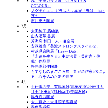
浅井千里ガラス展「CLARITY &
COLOUR」
ノグチミエコ ガラスの世界展「春は、あけ
ぼの。」
市川恵大陶展
3月
太田純子 籐編展
山内溪華 書展
芳洲窯 和田一人・凌空展
安洞雅彦「美濃ストロングスタイル２」
村越琢磨陶展「Heavy Duty」
『永遠を生きる』中島法晃（美術家・住
職）作品展
坪井琢郎作陶展
もてなしのまごころ展 九谷焼作家9名によ
る、心を込めた器の世界
4月
手仕事の美 有馬国雄(前橋友禅)/小岩井カ
リナ(上田紬)/河村尚江(美濃友禅)
馬野真吾陶展
大井寛史・大井萌子陶磁展
春色陶器祭