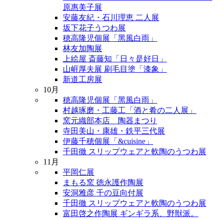
原惠美子展
安藤友紀・石川理恵 二人展
坂下花子うつわ展
穂高隆児個展「黑風白雨」
林友加陶展
上絵屋 斎藤知「日々是好日」
山㟁厚夫展 刷毛目塗「漆象」
新道工房展
10月
穂高隆児個展「黑風白雨」
村越琢磨・工藤工「酒と肴の二人展」
窯元織部本店 陶器まつり
寺田美山・康雄・鉄平三代展
伊藤千穂個展「&cuisine」
千田徹 スリップウェアと軟陶のうつわ展
11月
平岡仁展
まもる窯 徳永護作陶展
安洞雅彦 千の豆向付展
千田徹 スリップウェアと軟陶のうつわ展
富田啓之作陶展 ギンギラ系、野獣派。