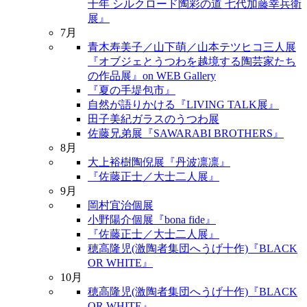
十年 シルクロード陶彩の道 七代加藤幸兵衛
展』
7月
青木寿美子／山下萌／山本テツヒコ三人展
『オブジェとうつわを越境する陶芸家たち
の作品展』on WEB Gallery
『夏の手堤包市』
自然が語りかける『LIVING TALK展』
田子美紀ガラスのうつわ展
佐藤兄弟展『SAWARABI BROTHERS』
8月
大上裕樹陶倪展『丹波凛凛』
『佐藤正士／大士二人展』
9月
岡村宜治個展
小野陽介個展『bona fide』
『佐藤正士／大士二人展』
穂高隆児(激陶者集団へうげ十作)『BLACK
OR WHITE』
10月
穂高隆児(激陶者集団へうげ十作)『BLACK
OR WHITE』