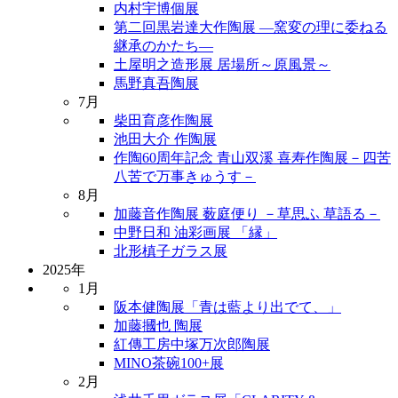
内村宇博個展
第二回黒岩達大作陶展 ―窯変の理に委ねる
継承のかたち―
土屋明之造形展 居場所～原風景～
馬野真吾陶展
7月
柴田育彦作陶展
池田大介 作陶展
作陶60周年記念 青山双溪 喜寿作陶展－四苦
八苦で万事きゅうす－
8月
加藤音作陶展 薮庭便り －草思ふ 草語る－
中野日和 油彩画展 「縁」
北形槙子ガラス展
2025年
1月
阪本健陶展「青は藍より出でて、」
加藤摑也 陶展
紅傳工房中塚万次郎陶展
MINO茶碗100+展
2月