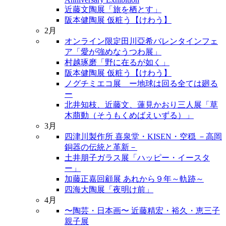
近藤文陶展「旅を栖とす」
阪本健陶展 仮粧う【けわう】
2月
オンライン限定田川亞希バレンタインフェ
ア「愛が強めなうつわ展」
村越琢磨「野に在るが如く」
阪本健陶展 仮粧う【けわう】
ノグチミエコ展 ー地球は回る全ては廻る
ー
北井知枝、近藤文、蓮見かおり三人展「草
木萠動（そうもくめばえいずる）」
3月
四津川製作所 喜泉堂・KISEN・空穏 －高岡
銅器の伝統と革新－
土井朋子ガラス展「ハッピー・イースタ
ー」
加藤正嘉回顧展 あれから９年～軌跡～
四海大陶展「夜明け前」
4月
〜陶芸・日本画〜 近藤精宏・裕久・恵三子
親子展