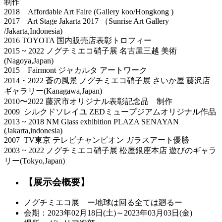
制作
2018 Affordable Art Faire (Gallery koo/Hongkong )
2017 Art Stage Jakarta 2017 （Sunrise Art Gallery
/Jakarta,Indonesia)
2016 TOYOTA 国内販売店表彰トロフィー
2015 ~ 2022 ノグチミエコ硝子展 名古屋三越 美術
(Nagoya,Japan)
2015 Fairmont ジャカルタ アートワーク
2014・2022 蒼の風景 ノグチミエコ硝子展 さいか屋 藤沢店
ギャラリー(Kanagawa,Japan)
2010〜2022 藤沢市オリジナル表彰記念品 制作
2009 シルクドソレイユ ZEDミュープジアムオリジナル作品
2013 ~ 2018 NM Glass exhibition PLAZA SENAYAN
(Jakarta,indonesia)
2007 TV東京 テレビチャンピオン ガラスアート優勝
2003 ~ 2022 ノグチミエコ硝子展 松屋銀座本店 遊びのギャラ
リー(Tokyo,Japan)
【展示会概要】
ノグチミエコ展 ー地球は回る全ては廻るー
会期：2023年02月18日(土)～2023年03月03日(金)