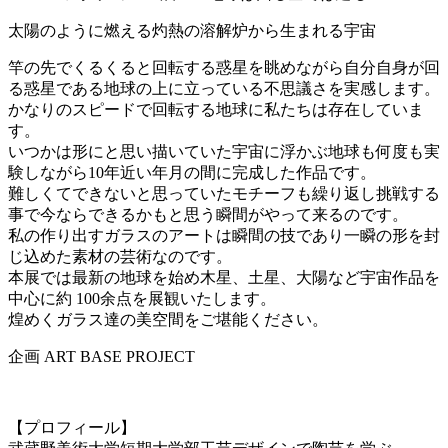
太陽のように燃える灼熱の溶解炉から生まれる宇宙
竿の先でくるくると回転する惑星を眺めながら自分自身が回
る惑星である地球の上に立っている不思議さを実感します。
かなりのスピードで回転する地球に私たちは存在していま
す。
いつかは形にと思い描いていた宇宙に浮かぶ地球も何度も実
験しながら10年近い年月の間に完成した作品です。
難しくてできないと思っていたモチーフも繰り返し挑戦する
事で今ならできるかもと思う瞬間がやって来るのです。
私の作り出すガラスのアートは瞬間の技であり一瞬の形を封
じ込めた素材の芸術なのです。
本展では最新の地球を始め木星、土星、大陽など宇宙作品を
中心に約 100余点を展観いたします。
煌めくガラス達の美空間をご堪能ください。
企画 ART BASE PROJECT
【プロフィール】