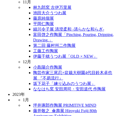
11月
林九郎窯 古伊万里展
池田大介うつわ展
藤原純個展
平岡仁陶展
細川令子展 清澄柔和 -清らかな和らぎ-
富田啓之作陶展「Pinching, Pouring, Dripping,
Drawing.」
第二回 藤村州二作陶展
工藤工作陶展
伊藤千穂うつわ展「OLD × NEW」
12月
小島陽介作陶展
陶芸作家三尾忍×盆栽大樹園4代目鈴木卓也
展 『不易流行』
坂下花子「練り込みのうつわ展」
ななはち窯 安田周司・安田道代 作陶展
2023年
1月
坪井琢郎作陶展 PRIMITIVE MIND
藤井敬之_傘壽展 Hiroyuki Fujii 80th
Anniversary Exhibition