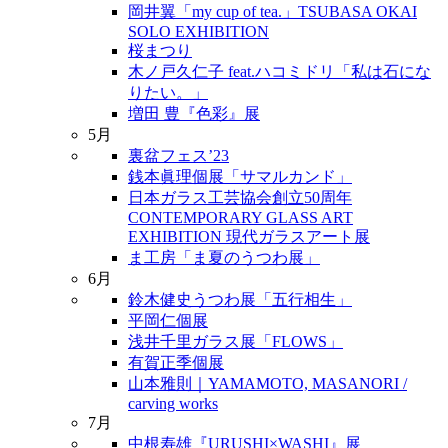
岡井翼「my cup of tea.」TSUBASA OKAI
SOLO EXHIBITION
桜まつり
木ノ戸久仁子 feat.ハコミドリ「私は石にな
りたい。」
増田 豊『色彩』展
5月
裏盆フェス’23
銭本眞理個展「サマルカンド」
日本ガラス工芸協会創立50周年
CONTEMPORARY GLASS ART
EXHIBITION 現代ガラスアート展
ま工房「ま夏のうつわ展」
6月
鈴木健史うつわ展「五行相生」
平岡仁個展
浅井千里ガラス展「FLOWS」
有賀正季個展
山本雅則｜YAMAMOTO, MASANORI /
carving works
7月
中根寿雄『URUSHI×WASHI』展