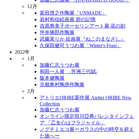
12月
富田啓之作陶展「UNMADE」
岩村和信絵画展 碧の記憶
吉原惠美子ポーセリンアート展 花の刻
坪井琢郎作陶展
武藤茉りか 絵画展『ねこのまなざし』
久保田健司うつわ展「Winter's Feast」
2022年
1月
加藤仁志うつわ展
和田一人展 -芳洲三代賦-
阪本健陶展
京都奥村陶房作陶展
2月
アトリエORIBE新作展 Atelier ORIBE New
Collection
加藤仁志うつわ展
オンライン限定田川亞希バレンタインフェ
ア 「乙女心はフラジャイル」
ノグチミエコ展ーガラスの中の時空を超え
た旅へー