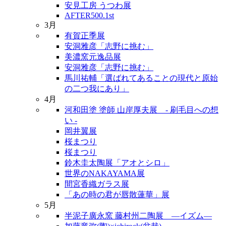
安見工房 うつわ展
AFTER500.1st
3月
有賀正季展
安洞雅彦「志野に挑む」
美濃窯元逸品展
安洞雅彦「志野に挑む」
馬川祐輔「選ばれてあることの現代と原始
の二つ我にあり」
4月
河和田塗 塗師 山岸厚夫展 - 刷毛目への想
い -
岡井翼展
桜まつり
桜まつり
鈴木圭太陶展「アオとシロ」
世界のNAKAYAMA展
間宮香織ガラス展
「あの時の君が唇散蓮華」展
5月
半泥子廣永窯 藤村州二陶展 ―イズム―