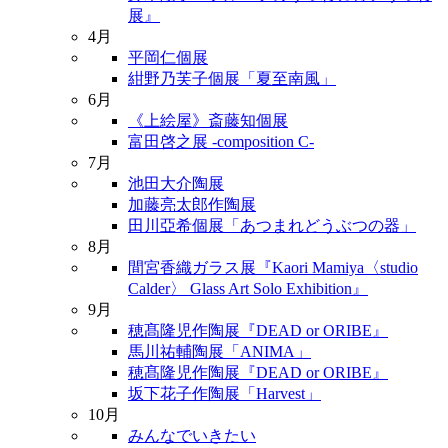
展』
4月
平岡仁個展
紺野乃芙子個展「夏至南風」
6月
《上絵屋》斎藤知個展
富田啓之展 -composition C-
7月
池田大介陶展
加藤亮太郎作陶展
田川亞希個展「あつまれどうぶつの器」
8月
間宮香織ガラス展『Kaori Mamiya〈studio
Calder〉 Glass Art Solo Exhibition』
9月
穂髙隆児作陶展『DEAD or ORIBE』
馬川祐輔陶展「ANIMA」
穂髙隆児作陶展『DEAD or ORIBE』
坂下花子作陶展「Harvest」
10月
みんなでいきたい