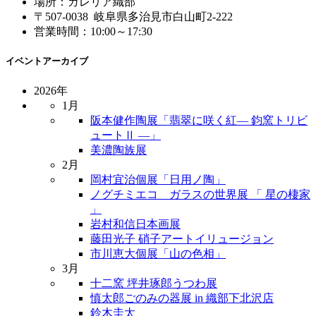
場所：ガレリア織部
〒507-0038 岐阜県多治見市白山町2-222
営業時間：10:00～17:30
イベントアーカイブ
2026年
1月
阪本健作陶展「翡翠に咲く紅― 鈞窯トリビ
ュートⅡ ―」
美濃陶族展
2月
岡村宜治個展「日用ノ陶」
ノグチミエコ ガラスの世界展 「 星の棲家
」
岩村和信日本画展
藤田光子 硝子アートイリュージョン
市川恵大個展「山の色相」
3月
十二窯 坪井琢郎うつわ展
慎太郎ごのみの器展 in 織部下北沢店
鈴木圭太