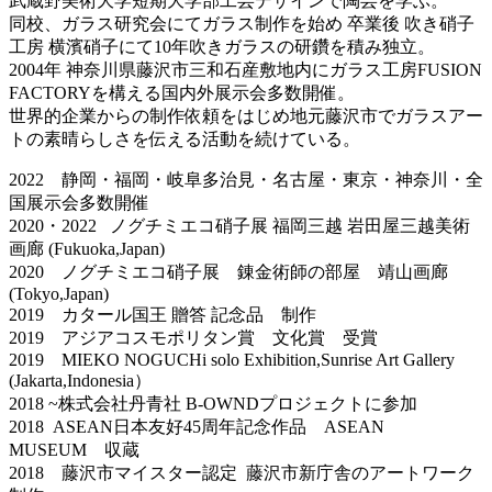
武蔵野美術大学短期大学部工芸デザインで陶芸を学ぶ。
同校、ガラス研究会にてガラス制作を始め 卒業後 吹き硝子
工房 横濱硝子にて10年吹きガラスの研鑽を積み独立。
2004年 神奈川県藤沢市三和石産敷地内にガラス工房FUSION
FACTORYを構える国内外展示会多数開催。
世界的企業からの制作依頼をはじめ地元藤沢市でガラスアー
トの素晴らしさを伝える活動を続けている。
2022 静岡・福岡・岐阜多治見・名古屋・東京・神奈川・全
国展示会多数開催
2020・2022 ノグチミエコ硝子展 福岡三越 岩田屋三越美術
画廊 (Fukuoka,Japan)
2020 ノグチミエコ硝子展 錬金術師の部屋 靖山画廊
(Tokyo,Japan)
2019 カタール国王 贈答 記念品 制作
2019 アジアコスモポリタン賞 文化賞 受賞
2019 MIEKO NOGUCHi solo Exhibition,Sunrise Art Gallery
(Jakarta,Indonesia）
2018 ~株式会社丹青社 B-OWNDプロジェクトに参加
2018 ASEAN日本友好45周年記念作品 ASEAN
MUSEUM 収蔵
2018 藤沢市マイスター認定 藤沢市新庁舎のアートワーク