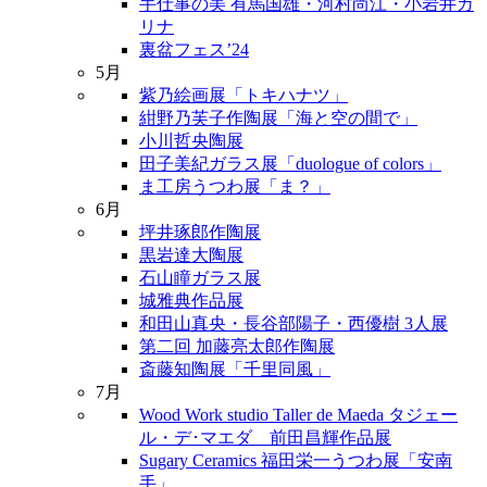
手仕事の美 有馬国雄・河村尚江・小岩井カ
リナ
裏盆フェス’24
5月
紫乃絵画展「トキハナツ」
紺野乃芙子作陶展「海と空の間で」
小川哲央陶展
田子美紀ガラス展「duologue of colors」
ま工房うつわ展「ま？」
6月
坪井琢郎作陶展
黒岩達大陶展
石山瞳ガラス展
城雅典作品展
和田山真央・長谷部陽子・西優樹 3人展
第二回 加藤亮太郎作陶展
斎藤知陶展「千里同風」
7月
Wood Work studio Taller de Maeda タジェー
ル・デ･マエダ 前田昌輝作品展
Sugary Ceramics 福田栄一うつわ展「安南
手」