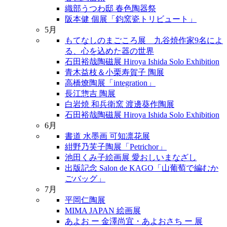
織部うつわ邸 春色陶器祭
阪本健 個展「鈞窯瓷トリビュート」
5月
もてなしのまごころ展 九谷焼作家9名によ
る、心を込めた器の世界
石田裕哉陶磁展 Hiroya Ishida Solo Exhibition
青木益枝＆小栗寿賀子 陶展
高橋燎陶展「integration」
長江惣吉 陶展
白岩焼 和兵衛窯 渡邊葵作陶展
石田裕哉陶磁展 Hiroya Ishida Solo Exhibition
6月
書道 水墨画 可知凛花展
紺野乃芙子陶展「Petrichor」
池田くみ子絵画展 愛おしいまなざし
出版記念 Salon de KAGO「山葡萄で編むか
ごバッグ」
7月
平岡仁陶展
MIMA JAPAN 絵画展
あよお ー 金澤尚宜・あよおさち ー 展