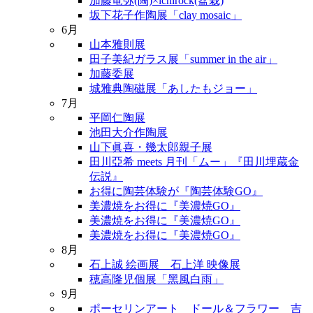
加藤竜弥(陶)×ichirock(盆栽)
坂下花子作陶展「clay mosaic」
6月
山本雅則展
田子美紀ガラス展「summer in the air」
加藤委展
城雅典陶磁展「あしたもジョー」
7月
平岡仁陶展
池田大介作陶展
山下眞喜・幾太郎親子展
田川亞希 meets 月刊「ムー」『田川埋蔵金
伝説』
お得に陶芸体験が『陶芸体験GO』
美濃焼をお得に『美濃焼GO』
美濃焼をお得に『美濃焼GO』
美濃焼をお得に『美濃焼GO』
8月
石上誠 絵画展 石上洋 映像展
穂高隆児個展「黑風白雨」
9月
ポーセリンアート ドール＆フラワー 吉