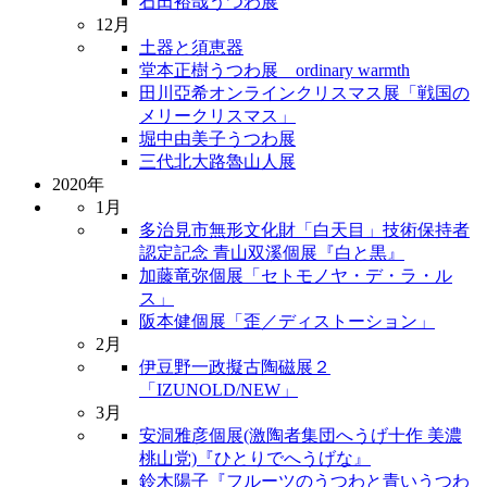
石田裕哉うつわ展
12月
土器と須恵器
堂本正樹うつわ展 ordinary warmth
田川亞希オンラインクリスマス展「戦国の
メリークリスマス」
堀中由美子うつわ展
三代北大路魯山人展
2020年
1月
多治見市無形文化財「白天目」技術保持者
認定記念 青山双溪個展『白と黒』
加藤竜弥個展「セトモノヤ・デ・ラ・ル
ス」
阪本健個展「歪／ディストーション」
2月
伊豆野一政擬古陶磁展２
「IZUNOLD/NEW」
3月
安洞雅彦個展(激陶者集団へうげ十作 美濃
桃山党)『ひとりでへうげな』
鈴木陽子『フルーツのうつわと青いうつわ