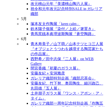
改元桃山元年『美濃桃山陶六人展』
祝令和元年改元記念特別SALE in ガレリア
織部
5月
塚本友太作陶展「keep calm」
鈴木陽子個展『染付／上絵／箸置き』
青馬窯銭本眞理波斯陶展『蒼空陶路』
6月
青木寿美子／山下萌／山本テツヒコ三人展
『オブジェとうつわを越境する陶芸家たち
の作品展』
西野希／田中志保『二人展』on WEB
Gallery
間宮香織『初夏のガラス展』
安藤友紀＋安洞雅彦
ガレリア織部特別企画『織部忌茶会』
安藤友紀、竹下努、奥田陶生、細川政己、
丸田雄『五人展』
土井朋子ガラス展『ワンス・アポン・ア・
タイム』
ガレリア織部一周年記念特別企画『作陶五