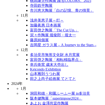
穂髙隆児作陶展 躍るCOLORS。2025
寺田鉄平陶展
市川恵大陶展「白の記憶、青の情景」
11月
浅井美恵子展～灯～
加藤眞惠 日本画展
富田啓之陶展「The Cut Up.」
泥々作陶展 堀俊郎・堀太一
藤原純個展
吉岡星 ガラス展 – A Journey to the Stars –
12月
多治見市無形文化財 水月窯展
富田啓之陶展「相転移臨界点」
幸兵衛窯 歳末大売出し
Keicondo Exhibition
山本雅則うつわ展
田之上尚子絵画展 てとてと
2024年
1月
洞田和雄・和園ふーふー展 in多治見
阪本健陶展「superimpose2024」
あよお 金澤尚宜作陶展