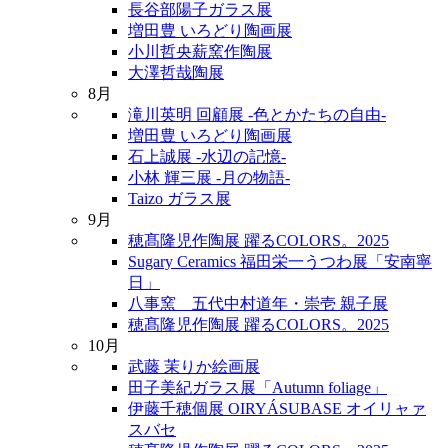
長谷部陽子ガラス展
増田豊 いろどり陶画展
小川哲央薪窯作陶展
大澤哲哉陶展
8月
滝川英明 回顧展 -色とかたちの自由-
増田豊 いろどり陶画展
石上誠展 -水辺の記憶-
小林 輝三展 -月の物語-
Taizo ガラス展
9月
穂髙隆児作陶展 躍るCOLORS。2025
Sugary Ceramics 福田栄一うつわ展「安南寧
日」
八事窯 五代中村道年・崇壱 親子展
穂髙隆児作陶展 躍るCOLORS。2025
10月
武藤 茉りか絵画展
田子美紀ガラス展「Autumn foliage」
伊藤千穂個展 OIRYÁSUBASE オイリャァ
スバセ