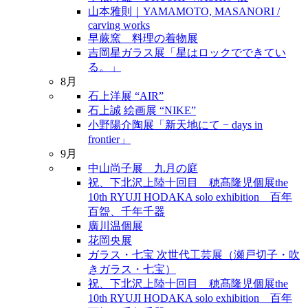
山本雅則｜YAMAMOTO, MASANORI /
carving works
早蕨窯 料理の着物展
吉岡星ガラス展「星はロックでできてい
る。」
8月
石上洋展 “AIR”
石上誠 絵画展 “NIKE”
小野陽介陶展「新天地にて − days in
frontier」
9月
中山尚子展 九月の庭
祝、下北沢上陸十回目 穂髙隆児個展the
10th RYUJI HODAKA solo exhibition 百年
百盌、千年千器
廣川温個展
花岡央展
ガラス・七宝 次世代工芸展（瀬戸切子・吹
きガラス・七宝）
祝、下北沢上陸十回目 穂髙隆児個展the
10th RYUJI HODAKA solo exhibition 百年