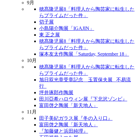
9月
穂髙隆児展8「料理人から陶芸家に転生した
らプライムだった件」
切子展
小島陽介陶展「IGAJIN」
東 正之展
穂髙隆児展8「料理人から陶芸家に転生した
らプライムだった件」
塚本友太作陶展「Saturday, September 18」
10月
穂髙隆児展8「料理人から陶芸家に転生した
らプライムだった件」
旭日双光章受章記念 玉置保夫展 _不易流
行_
坪井琢郎作陶展
田川亞希ハロウィン展『下北沢ゾンビ』
富田啓之陶展「新天地人」
11月
田子美紀ガラス展『冬の入り口』
富田啓之陶展「新天地人」
『加藤健と浜田純理』