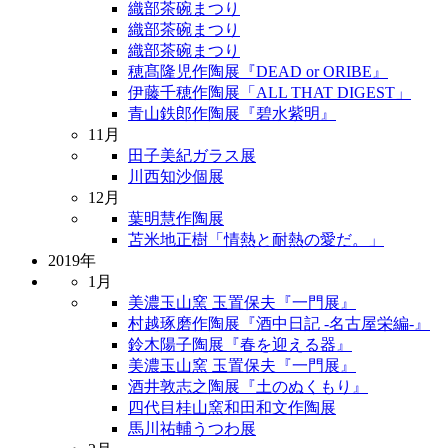
織部茶碗まつり
織部茶碗まつり
織部茶碗まつり
穂髙隆児作陶展『DEAD or ORIBE』
伊藤千穂作陶展「ALL THAT DIGEST」
青山鉄郎作陶展『碧水紫明』
11月
田子美紀ガラス展
川西知沙個展
12月
葉明慧作陶展
苫米地正樹「情熱と耐熱の愛だ。」
2019年
1月
美濃玉山窯 玉置保夫『一門展』
村越琢磨作陶展『酒中日記 -名古屋栄編-』
鈴木陽子陶展『春を迎える器』
美濃玉山窯 玉置保夫『一門展』
酒井敦志之陶展『土のぬくもり』
四代目桂山窯和田和文作陶展
馬川祐輔うつわ展