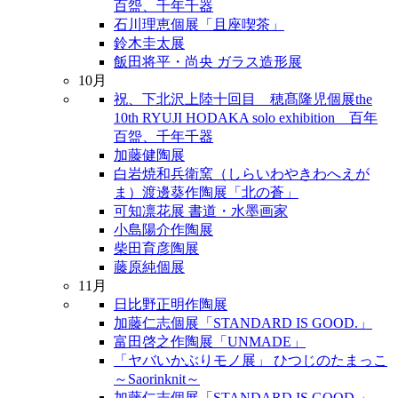
百盌、千年千器
石川理恵個展「且座喫茶」
鈴木圭太展
飯田将平・尚央 ガラス造形展
10月
祝、下北沢上陸十回目 穂髙隆児個展the
10th RYUJI HODAKA solo exhibition 百年
百盌、千年千器
加藤健陶展
白岩焼和兵衛窯（しらいわやきわへえが
ま）渡邊葵作陶展「北の蒼」
可知凛花展 書道・水墨画家
小島陽介作陶展
柴田育彦陶展
藤原純個展
11月
日比野正明作陶展
加藤仁志個展「STANDARD IS GOOD.」
富田啓之作陶展「UNMADE」
「ヤバいかぶりモノ展」 ひつじのたまっこ
～Saorinknit～
加藤仁志個展「STANDARD IS GOOD.」