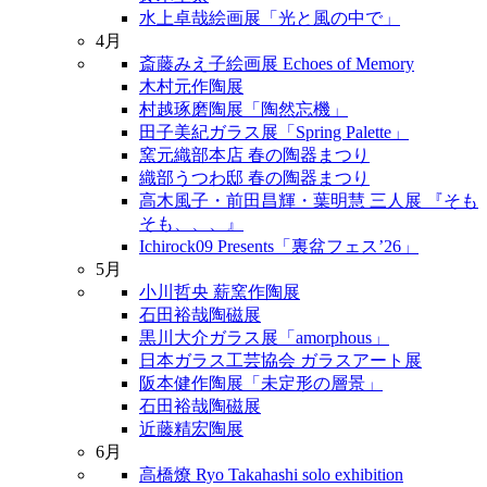
水上卓哉絵画展「光と風の中で」
4月
斎藤みえ子絵画展 Echoes of Memory
木村元作陶展
村越琢磨陶展「陶然忘機」
田子美紀ガラス展「Spring Palette」
窯元織部本店 春の陶器まつり
織部うつわ邸 春の陶器まつり
高木風子・前田昌輝・葉明慧 三人展 『そも
そも、、、』
Ichirock09 Presents「裏盆フェス’26」
5月
小川哲央 薪窯作陶展
石田裕哉陶磁展
黒川大介ガラス展「amorphous」
日本ガラス工芸協会 ガラスアート展
阪本健作陶展「未定形の層景」
石田裕哉陶磁展
近藤精宏陶展
6月
高橋燎 Ryo Takahashi solo exhibition