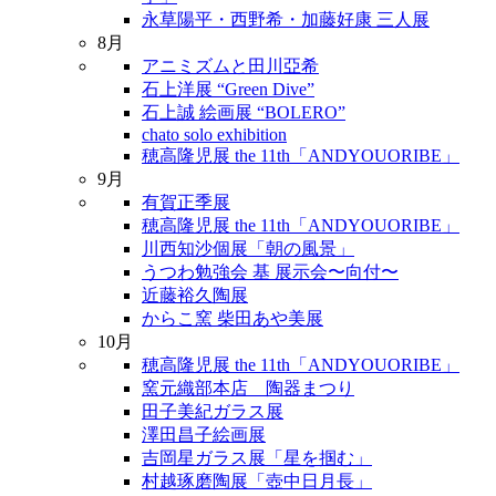
永草陽平・西野希・加藤好康 三人展
8月
アニミズムと田川亞希
石上洋展 “Green Dive”
石上誠 絵画展 “BOLERO”
chato solo exhibition
穂高隆児展 the 11th「ANDYOUORIBE」
9月
有賀正季展
穂高隆児展 the 11th「ANDYOUORIBE」
川西知沙個展「朝の風景」
うつわ勉強会 基 展示会〜向付〜
近藤裕久陶展
からこ窯 柴田あや美展
10月
穂高隆児展 the 11th「ANDYOUORIBE」
窯元織部本店 陶器まつり
田子美紀ガラス展
澤田昌子絵画展
吉岡星ガラス展「星を掴む」
村越琢磨陶展「壺中日月長」