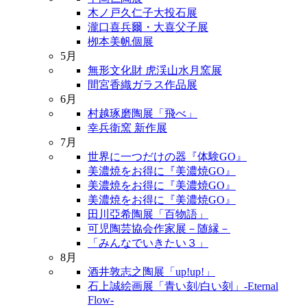
木ノ戸久仁子大投石展
瀧口喜兵爾・大喜父子展
栁本美帆個展
5月
無形文化財 虎渓山水月窯展
間宮香織ガラス作品展
6月
村越琢磨陶展「飛べ」
幸兵衛窯 新作展
7月
世界に一つだけの器『体験GO』
美濃焼をお得に『美濃焼GO』
美濃焼をお得に『美濃焼GO』
美濃焼をお得に『美濃焼GO』
田川亞希陶展「百物語」
可児陶芸協会作家展－随縁－
「みんなでいきたい３」
8月
酒井敦志之陶展「up!up!」
石上誠絵画展「青い刻/白い刻」-Eternal
Flow-